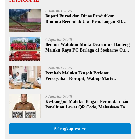
6 Agustus 2026
Bupati Bursel dan Dinas Pendidikan
Diminta Bertindak Usai Pemalangan SD
Negeri 09 Namrole
6 Agustus 2026
Benhur Watubun Minta Doa untuk Banteng
Maluku Raya FC Berlaga di Soekarno Cup
U-17 Nasional
5 Agustus 2026
Pemkab Maluku Tengah Perkuat
Pencegahan Korupsi, Wabup Mario
Lawalata Tekankan Tata Kelola Bersih
3 Agustus 2026
Kesbangpol Maluku Tengah Permudah Izin
Penelitian Lewat QR Code, Mahasiswa Tak
Perlu Datang ke Kantor
Selengkapnya