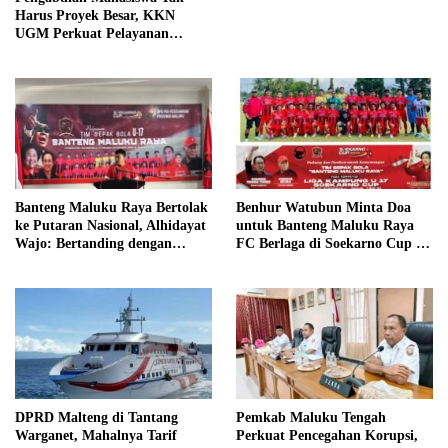
Harus Proyek Besar, KKN
UGM Perkuat Pelayanan
Publik dari Pustu Desa
Benhur Watubun Minta Doa
Banteng Maluku Raya Bertolak
untuk Banteng Maluku Raya
ke Putaran Nasional, Alhidayat
FC Berlaga di Soekarno Cup U-
Wajo: Bertanding dengan
17 Nasional
Semangat dan Sportivitas
DPRD Malteng di Tantang
Pemkab Maluku Tengah
Warganet, Mahalnya Tarif
Perkuat Pencegahan Korupsi,