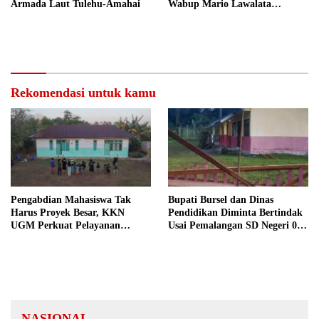
Armada Laut Tulehu-Amahai
Wabup Mario Lawalata
Tekankan Tata Kelola Bersih
Rekomendasi untuk kamu
Pengabdian Mahasiswa Tak
Bupati Bursel dan Dinas
Harus Proyek Besar, KKN
Pendidikan Diminta Bertindak
UGM Perkuat Pelayanan
Usai Pemalangan SD Negeri 09
Publik dari Pustu Desa
Namrole
NASIONAL