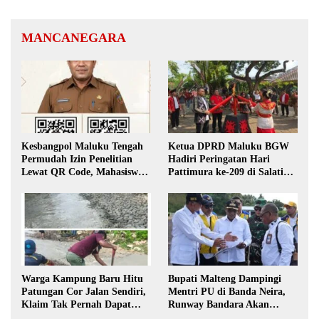
MANCANEGARA
Kesbangpol Maluku Tengah
Ketua DPRD Maluku BGW
Permudah Izin Penelitian
Hadiri Peringatan Hari
Lewat QR Code, Mahasiswa
Pattimura ke-209 di Salatiga,
Tak Perlu Datang ke Kantor
Gaungkan Semangat Hidop
Orang Basudara
Warga Kampung Baru Hitu
Bupati Malteng Dampingi
Patungan Cor Jalan Sendiri,
Mentri PU di Banda Neira,
Klaim Tak Pernah Dapat
Runway Bandara Akan
Bantuan Pemerintah
Diperpanjang Jadi 2,2 Km