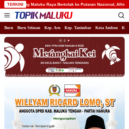
Langsung
uku Raya Bertolak ke Putaran Nasional, Alhidayat Wajo: Bertand
TERKINI
ke
konten
Buru
Buru Selatan
Kep. Aru
Kep. Tanimbar
Kota Ambon
Kot