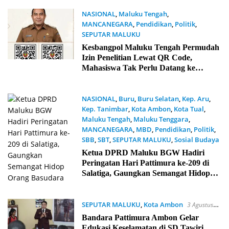
NASIONAL
,
Maluku Tengah
,
MANCANEGARA
,
Pendidikan
,
Politik
,
SEPUTAR MALUKU
3 Agustus 2026
Kesbangpol Maluku Tengah Permudah
Izin Penelitian Lewat QR Code,
Mahasiswa Tak Perlu Datang ke
Kantor
NASIONAL
,
Buru
,
Buru Selatan
,
Kep. Aru
,
Kep. Tanimbar
,
Kota Ambon
,
Kota Tual
,
Maluku Tengah
,
Maluku Tenggara
,
MANCANEGARA
,
MBD
,
Pendidikan
,
Politik
,
SBB
,
SBT
,
SEPUTAR MALUKU
,
Sosial Budaya
3 Agustus 2026
Ketua DPRD Maluku BGW Hadiri
Peringatan Hari Pattimura ke-209 di
Salatiga, Gaungkan Semangat Hidop
Orang Basudara
SEPUTAR MALUKU
,
Kota Ambon
3 Agustus
2026
Bandara Pattimura Ambon Gelar
Edukasi Keselamatan di SD Tawiri