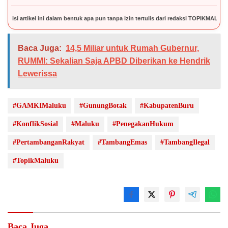
ikel ini dalam bentuk apa pun tanpa izin tertulis dari redaksi TOPIKMALUKU.COM.
Baca Juga:
14,5 Miliar untuk Rumah Gubernur,
RUMMI: Sekalian Saja APBD Diberikan ke Hendrik
Lewerissa
#GAMKIMaluku
#GunungBotak
#KabupatenBuru
#KonflikSosial
#Maluku
#PenegakanHukum
#PertambanganRakyat
#TambangEmas
#TambangIlegal
#TopikMaluku
Baca Juga