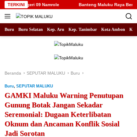
Langsung
SD Negeri 09 Namrole
TERKINI
Banteng Maluku Raya Bertolak ke P
ke
konten
Buru
Buru Selatan
Kep. Aru
Kep. Tanimbar
Kota Ambon
Kot
Beranda
SEPUTAR MALUKU
Buru
Buru
,
SEPUTAR MALUKU
GAMKI Maluku Warning Penutupan
Gunung Botak Jangan Sekadar
Seremonial: Dugaan Keterlibatan
Oknum dan Ancaman Konflik Sosial
Jadi Sorotan