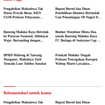
Pengabdian Mahasiswa Tak
Bupati Bursel dan Dinas
Harus Proyek Besar, KKN
Pendidikan Diminta Bertindak
UGM Perkuat Pelayanan
Usai Pemalangan SD Negeri 09
Publik dari Pustu Desa
Namrole
Banteng Maluku Raya Bertolak
Benhur Watubun Minta Doa
ke Putaran Nasional, Alhidayat
untuk Banteng Maluku Raya
Wajo: Bertanding dengan
FC Berlaga di Soekarno Cup U-
Semangat dan Sportivitas
17 Nasional
DPRD Malteng di Tantang
Pemkab Maluku Tengah
Warganet, Mahalnya Tarif
Perkuat Pencegahan Korupsi,
Armada Laut Tulehu-Amahai
Wabup Mario Lawalata
Tekankan Tata Kelola Bersih
Rekomendasi untuk kamu
Pengabdian Mahasiswa Tak
Bupati Bursel dan Dinas