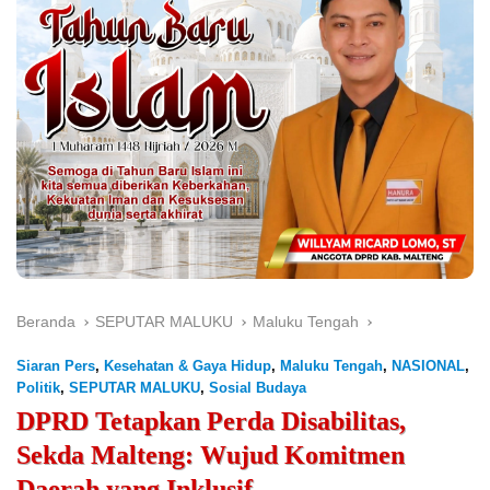
Beranda
SEPUTAR MALUKU
Maluku Tengah
Siaran Pers
,
Kesehatan & Gaya Hidup
,
Maluku Tengah
,
NASIONAL
,
Politik
,
SEPUTAR MALUKU
,
Sosial Budaya
DPRD Tetapkan Perda Disabilitas,
Sekda Malteng: Wujud Komitmen
Daerah yang Inklusif