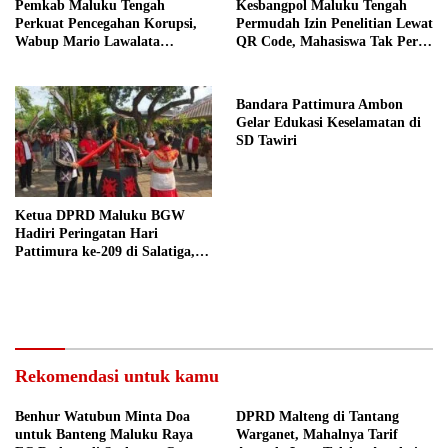
Pemkab Maluku Tengah
Kesbangpol Maluku Tengah
Perkuat Pencegahan Korupsi,
Permudah Izin Penelitian Lewat
Wabup Mario Lawalata
QR Code, Mahasiswa Tak Perlu
Tekankan Tata Kelola Bersih
Datang ke Kantor
Bandara Pattimura Ambon
Gelar Edukasi Keselamatan di
SD Tawiri
Ketua DPRD Maluku BGW
Hadiri Peringatan Hari
Pattimura ke-209 di Salatiga,
Gaungkan Semangat Hidop
Orang Basudara
Rekomendasi untuk kamu
Benhur Watubun Minta Doa
DPRD Malteng di Tantang
untuk Banteng Maluku Raya
Warganet, Mahalnya Tarif