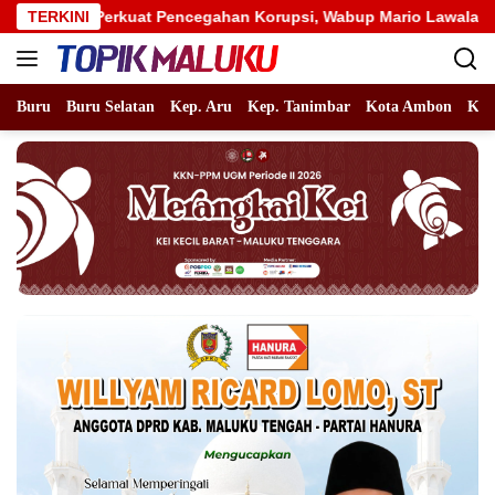
Langsung
rkuat Pencegahan Korupsi, Wabup Mario Lawalata Tekankan Tata
TERKINI
ke
konten
Buru
Buru Selatan
Kep. Aru
Kep. Tanimbar
Kota Ambon
Kot