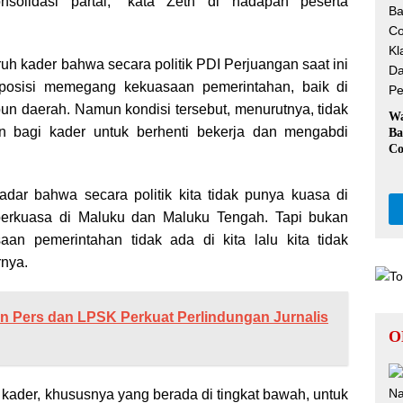
nsolidasi partai,” kata Zeth di hadapan peserta
Ka
uh kader bahwa secara politik PDI Perjuangan saat ini
 posisi memegang kekuasaan pemerintahan, baik di
pun daerah. Namun kondisi tersebut, menurutnya, tidak
W
n bagi kader untuk berhenti bekerja dan mengabdi
Ba
Co
Kl
Da
 sadar bahwa secara politik kita tidak punya kuasa di
Pe
k berkuasa di Maluku dan Maluku Tengah. Tapi bukan
saan pemerintahan tidak ada di kita lalu kita tidak
rnya.
 Pers dan LPSK Perkuat Perlindungan Jurnalis
O
 kader, khususnya yang berada di tingkat bawah, untuk