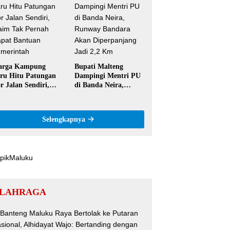
ntor
Semangat Hidop
Orang Basudara
arga Kampung
Bupati Malteng
ru Hitu Patungan
Dampingi Mentri PU
r Jalan Sendiri,
di Banda Neira,
aim Tak Pernah
Runway Bandara
pat Bantuan
Akan Diperpanjang
merintah
Jadi 2,2 Km
Selengkapnya
LAHRAGA