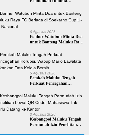
Pendidikan Diminta
Bertindak Usai Pemalangan
SD Negeri 09 Namrole
6 Agustus 2026
Benhur Watubun Minta Doa
untuk Banteng Maluku Raya
FC Berlaga di Soekarno Cup
U-17 Nasional
5 Agustus 2026
Pemkab Maluku Tengah
Perkuat Pencegahan
Korupsi, Wabup Mario
Lawalata Tekankan Tata
Kelola Bersih
3 Agustus 2026
Kesbangpol Maluku Tengah
Permudah Izin Penelitian
Lewat QR Code, Mahasiswa