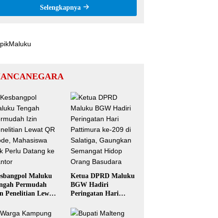
Tak Perlu Datang ke Kantor
Selengkapnya
ANCANEGARA
sbangpol Maluku
Ketua DPRD Maluku
ngah Permudah
BGW Hadiri
in Penelitian Lewat
Peringatan Hari
 Code, Mahasiswa
Pattimura ke-209 di
k Perlu Datang ke
Salatiga, Gaungkan