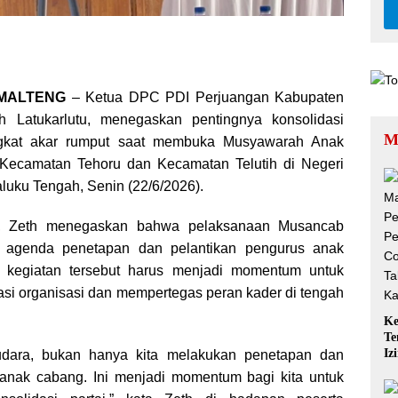
, MALTENG
– Ketua DPC PDI Perjuangan Kabupaten
h Latukarlutu, menegaskan pentingnya konsolidasi
M
ingkat akar rumput saat membuka Musyawarah Anak
Kecamatan Tehoru dan Kecamatan Telutih di Negeri
uku Tengah, Senin (22/6/2026).
, Zeth menegaskan bahwa pelaksanaan Musancab
s agenda penetapan dan pelantikan pengurus anak
, kegiatan tersebut harus menjadi momentum untuk
si organisasi dan mempertegas peran kader di tengah
Ke
Te
Iz
audara, bukan hanya kita melakukan penetapan dan
QR
 anak cabang. Ini menjadi momentum bagi kita untuk
Ta