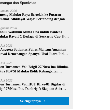
Agustus 2026
nteng Maluku Raya Bertolak ke Putaran
sional, Alhidayat Wajo: Bertanding dengan
mangat dan Sportivitas
Agustus 2026
nhur Watubun Minta Doa untuk Banteng
luku Raya FC Berlaga di Soekarno Cup U-17
sional
 Juli 2026
 Anggota Satlantas Polres Malteng Amankan
nvoi Kemenangan Spanyol Usai Juara Piala
nia 2026
 Juli 2026
en Turnamen Voli Brigif 27/Nusa Ina Dibuka,
tua PBVSI Maluku Bidik Kebangkitan
estasi Voli Daerah
 Juli 2026
en Turnamen Voli HUT RI ke-81 Digelar di
igif 27/Nusa Ina, Danbrigif: Siapkan Atlet
rprestasi Maluku Tengah
Selengkapnya