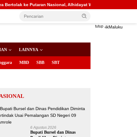
ran Nasional, Alhidayat Wajo: Bertanding dengan Semangat dan S
tutup
HAN
LAINNYA
nggara
MBD
SBB
SBT
ASIONAL
6 Agustus 2026
Bupati Bursel dan Dinas