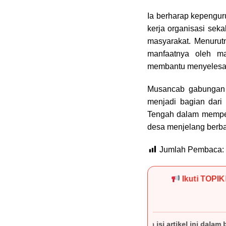
Ia berharap kepengur
kerja organisasi sek
masyarakat. Menurutn
manfaatnya oleh ma
membantu menyelesaik
Musancab gabungan 
menjadi bagian dari
Tengah dalam memperk
desa menjelang berba
Jumlah Pembaca:
Ikuti TOPI
ng sebagian atau seluruh isi artikel ini dalam bentuk apa pun