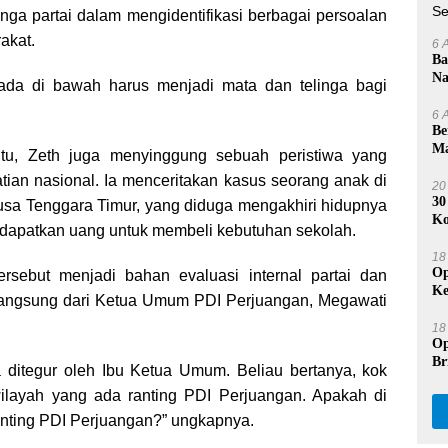
inga partai dalam mengidentifikasi berbagai persoalan
akat.
6 
Ba
Na
ada di bawah harus menjadi mata dan telinga bagi
Se
6 
Be
Ma
tu, Zeth juga menyinggung sebuah peristiwa yang
Na
tian nasional. Ia menceritakan kasus seorang anak di
20
30
sa Tenggara Timur, yang diduga mengakhiri hidupnya
Ko
ndapatkan uang untuk membeli kebutuhan sekolah.
Du
18
Op
ersebut menjadi bahan evaluasi internal partai dan
Ke
langsung dari Ketua Umum PDI Perjuangan, Megawati
Pr
18
Op
Br
 ditegur oleh Ibu Ketua Umum. Beliau bertanya, kok
Be
 wilayah yang ada ranting PDI Perjuangan. Apakah di
ranting PDI Perjuangan?” ungkapnya.