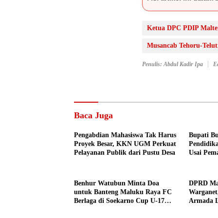
Ketua DPC PDIP Malten
Musancab Tehoru-Telut
Penulis: Abdul Kadir Ipa
E
Baca Juga
Pengabdian Mahasiswa Tak Harus
Bupati Bu
Proyek Besar, KKN UGM Perkuat
Pendidik
Pelayanan Publik dari Pustu Desa
Usai Pem
Namrole
Benhur Watubun Minta Doa
DPRD Mal
untuk Banteng Maluku Raya FC
Warganet
Berlaga di Soekarno Cup U-17
Armada L
Nasional