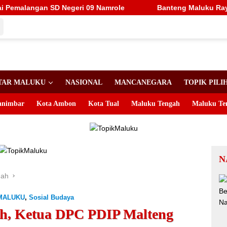
Negeri 09 Namrole
Banteng Maluku Raya Bertolak ke Puta
TAR MALUKU
NASIONAL
MANCANEGARA
TOPIK PILI
animbar
Kota Ambon
Kota Tual
Maluku Tengah
Maluku Te
N
gah
MALUKU
,
Sosial Budaya
ih, Ketua DPC PDIP Malteng