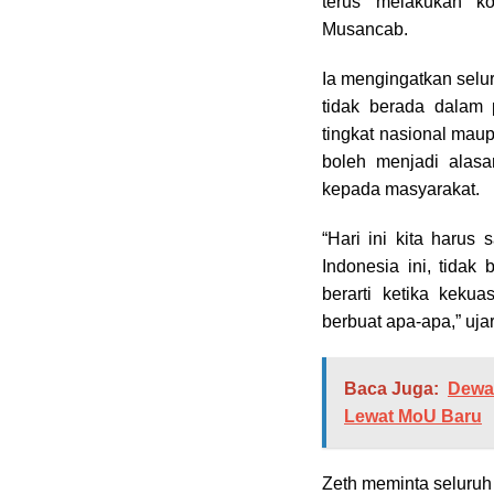
terus melakukan ko
Musancab.
Ia mengingatkan selur
tidak berada dalam
tingkat nasional mau
boleh menjadi alasa
kepada masyarakat.
“Hari ini kita harus
Indonesia ini, tida
berarti ketika kekua
berbuat apa-apa,” uja
Baca Juga:
Dewan
Lewat MoU Baru
Zeth meminta seluruh