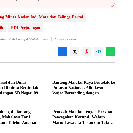
g Minta Kader Jadi Mata dan Telinga Partai
ih
PDI Perjuangan
ditor: Redaksi TopikMaluku.com
Sumber Berita
rsel dan Dinas
Banteng Maluku Raya Bertolak ke
an Diminta Bertindak
Putaran Nasional, Alhidayat
alangan SD Negeri 09
Wajo: Bertanding dengan
Semangat dan Sportivitas
teng di Tantang
Pemkab Maluku Tengah Perkuat
, Mahalnya Tarif
Pencegahan Korupsi, Wabup
aut Tulehu-Amahai
Mario Lawalata Tekankan Tata
Kelola Bersih