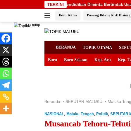
Langsung
sel dan Dinas Pendidikan Diminta Bertindak Usai Pemalangan SD 
TERKINI
ke
Ikuti Kami
Pasang Iklan (Klik Disini)
konten
tutup
BERANDA
TOPIK UTAMA
SEPU
Buru
Buru Selatan
Kep. Aru
Kep. T
Beranda
SEPUTAR MALUKU
Maluku Ten
NASIONAL
,
Maluku Tengah
,
Politik
,
SEPUTAR 
Musancab Tehoru-Telut