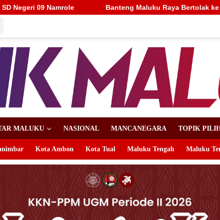
ng Maluku Raya Bertolak ke Putaran Nasional, Alhidayat Wajo: 
TAR MALUKU
NASIONAL
MANCANEGARA
TOPIK PILI
animbar
Kota Ambon
Kota Tual
Maluku Tengah
Maluku Te