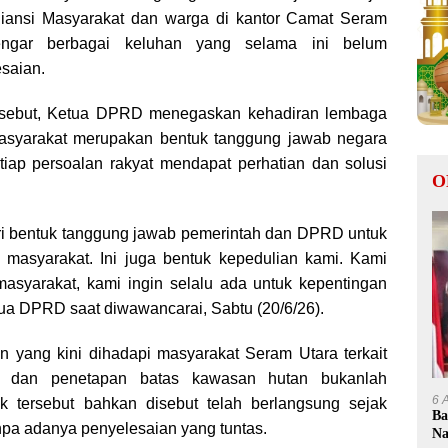
liansi Masyarakat dan warga di kantor Camat Seram
ngar berbagai keluhan yang selama ini belum
saian.
rsebut, Ketua DPRD menegaskan kehadiran lembaga
 masyarakat merupakan bentuk tanggung jawab negara
iap persoalan rakyat mendapat perhatian dan solusi
O
ari bentuk tanggung jawab pemerintah dan DPRD untuk
 masyarakat. Ini juga bentuk kepedulian kami. Kami
masyarakat, kami ingin selalu ada untuk kepentingan
tua DPRD saat diwawancarai, Sabtu (20/6/26).
n yang kini dihadapi masyarakat Seram Utara terkait
i dan penetapan batas kawasan hutan bukanlah
6 
ik tersebut bahkan disebut telah berlangsung sejak
Ba
npa adanya penyelesaian yang tuntas.
Na