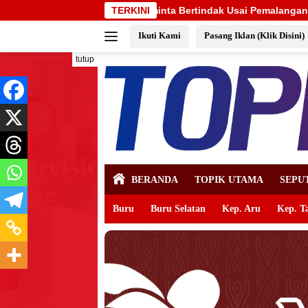
Langsung
a Bertindak Usai Pemalangan SD Negeri 09 Namrole
TERKINI
Bante
ke
Ikuti Kami
Pasang Iklan (Klik Disini)
konten
tutup
BERANDA
TOPIK UTAMA
SEPU
Buru
Buru Selatan
Kep. Aru
Kep. T