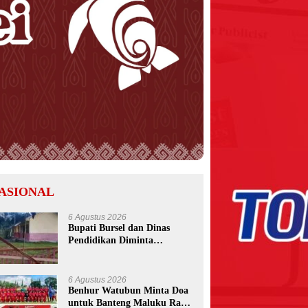
ASIONAL
6 Agustus 2026
Bupati Bursel dan Dinas
Pendidikan Diminta
Bertindak Usai Pemalangan
SD Negeri 09 Namrole
6 Agustus 2026
Benhur Watubun Minta Doa
untuk Banteng Maluku Raya