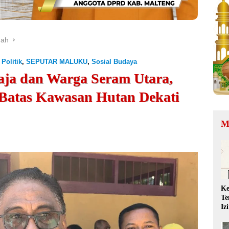
gah
,
Politik
,
SEPUTAR MALUKU
,
Sosial Budaya
ja dan Warga Seram Utara,
l Batas Kawasan Hutan Dekati
M
Ke
Te
Iz
QR
Ta