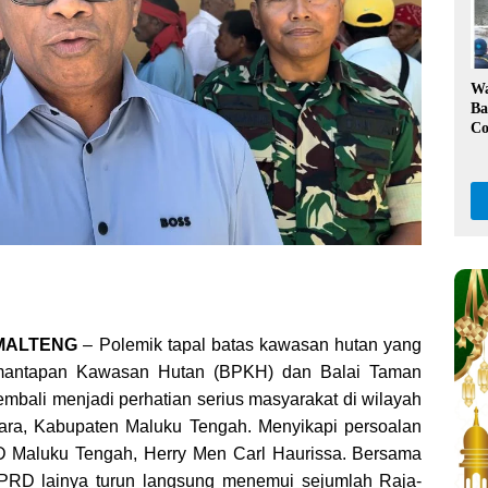
Ka
W
Ba
Co
Kl
Da
Pe
, MALTENG
– Polemik tapal batas kawasan hutan yang
emantapan Kawasan Hutan (BPKH) dan Balai Taman
mbali menjadi perhatian serius masyarakat di wilayah
ra, Kabupaten Maluku Tengah. Menyikapi persoalan
D Maluku Tengah, Herry Men Carl Haurissa. Bersama
PRD lainya turun langsung menemui sejumlah Raja-