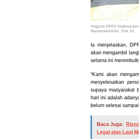
Anggota DPRD Malteng bers
Masyarakat Adat . Dok: Ist.
Ia menjelaskan, DP
akan mengambil langk
selama ini menimbulk
“Kami akan mengambi
menyelesaikan pers
supaya masyarakat 
hari ini adalah adan
belum selesai sampai
Baca Juga:
Risno
Legal atas Laut M