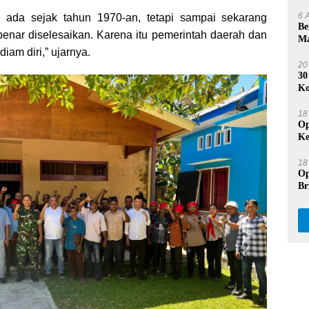
Se
6 
h ada sejak tahun 1970-an, tetapi sampai sekarang
Be
enar diselesaikan. Karena itu pemerintah daerah dan
Ma
Na
iam diri,” ujarnya.
20
30
Ko
Du
18
Op
Ke
Pr
18
Op
Br
Be