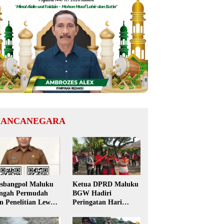
ANCANEGARA
sbangpol Maluku
Ketua DPRD Maluku
ngah Permudah
BGW Hadiri
in Penelitian Lewat
Peringatan Hari
 Code, Mahasiswa
Pattimura ke-209 di
k Perlu Datang ke
Salatiga, Gaungkan