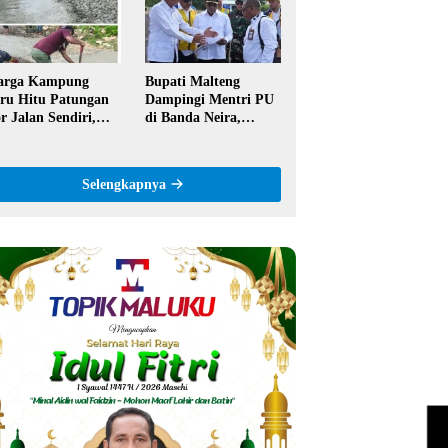
ntor
Semangat Hidop
Orang Basudara
arga Kampung
Bupati Malteng
ru Hitu Patungan
Dampingi Mentri PU
r Jalan Sendiri,
di Banda Neira,
aim Tak Pernah
Runway Bandara
pat Bantuan
Akan Diperpanjang
merintah
Jadi 2,2 Km
Selengkapnya