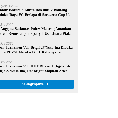
mangat dan Sportivitas
Agustus 2026
nhur Watubun Minta Doa untuk Banteng
luku Raya FC Berlaga di Soekarno Cup U-17
sional
 Juli 2026
 Anggota Satlantas Polres Malteng Amankan
nvoi Kemenangan Spanyol Usai Juara Piala
nia 2026
 Juli 2026
en Turnamen Voli Brigif 27/Nusa Ina Dibuka,
tua PBVSI Maluku Bidik Kebangkitan
estasi Voli Daerah
 Juli 2026
en Turnamen Voli HUT RI ke-81 Digelar di
igif 27/Nusa Ina, Danbrigif: Siapkan Atlet
rprestasi Maluku Tengah
Selengkapnya