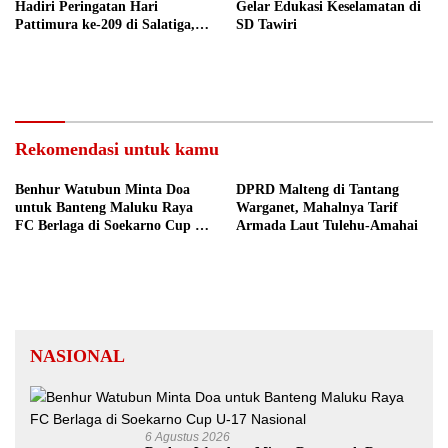
Hadiri Peringatan Hari
Gelar Edukasi Keselamatan di
Pattimura ke-209 di Salatiga,
SD Tawiri
Gaungkan Semangat Hidop
Orang Basudara
Rekomendasi untuk kamu
Benhur Watubun Minta Doa
DPRD Malteng di Tantang
untuk Banteng Maluku Raya
Warganet, Mahalnya Tarif
FC Berlaga di Soekarno Cup U-
Armada Laut Tulehu-Amahai
17 Nasional
NASIONAL
6 Agustus 2026