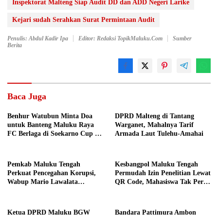
Inspektorat Malteng Siap Audit DD dan ADD Negeri Larike
Kejari sudah Serahkan Surat Permintaan Audit
Penulis: Abdul Kadir Ipa
Editor: Redaksi TopikMaluku.com
Sumber
Berita
Baca Juga
Benhur Watubun Minta Doa
DPRD Malteng di Tantang
untuk Banteng Maluku Raya
Warganet, Mahalnya Tarif
FC Berlaga di Soekarno Cup U-
Armada Laut Tulehu-Amahai
17 Nasional
Pemkab Maluku Tengah
Kesbangpol Maluku Tengah
Perkuat Pencegahan Korupsi,
Permudah Izin Penelitian Lewat
Wabup Mario Lawalata
QR Code, Mahasiswa Tak Perlu
Tekankan Tata Kelola Bersih
Datang ke Kantor
Ketua DPRD Maluku BGW
Bandara Pattimura Ambon