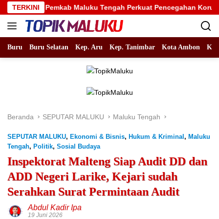
Langsung
TERKINI
Pemkab Maluku Tengah Perkuat Pencegahan Korupsi, Wabup
ke
konten
Buru
Buru Selatan
Kep. Aru
Kep. Tanimbar
Kota Ambon
Kot
Beranda
SEPUTAR MALUKU
Maluku Tengah
SEPUTAR MALUKU
,
Ekonomi & Bisnis
,
Hukum & Kriminal
,
Maluku
Tengah
,
Politik
,
Sosial Budaya
Inspektorat Malteng Siap Audit DD dan
ADD Negeri Larike, Kejari sudah
Serahkan Surat Permintaan Audit
Abdul Kadir Ipa
19 Juni 2026