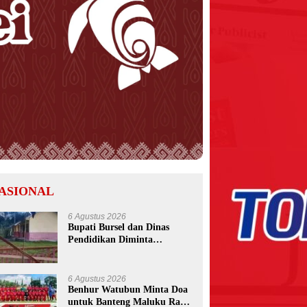
ASIONAL
6 Agustus 2026
Bupati Bursel dan Dinas
Pendidikan Diminta
Bertindak Usai Pemalangan
SD Negeri 09 Namrole
6 Agustus 2026
Benhur Watubun Minta Doa
untuk Banteng Maluku Raya