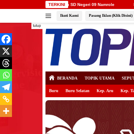
Langsung
 Negeri 09 Namrole
TERKINI
Banteng Maluku Raya Bertolak ke Put
ke
Ikuti Kami
Pasang Iklan (Klik Disini)
konten
tutup
BERANDA
TOPIK UTAMA
SEPU
Buru
Buru Selatan
Kep. Aru
Kep. T