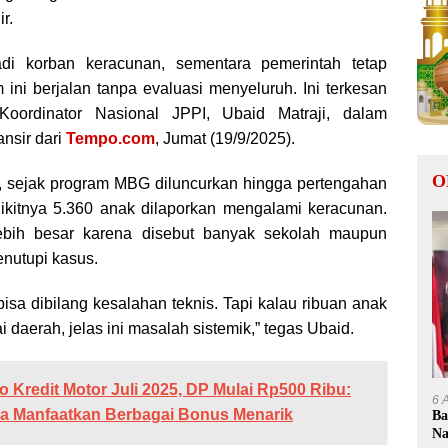
r.
di korban keracunan, sementara pemerintah tetap
ni berjalan tanpa evaluasi menyeluruh. Ini terkesan
 Koordinator Nasional JPPI, Ubaid Matraji, dalam
ansir dari
Tempo.com
, Jumat (19/9/2025).
O
, sejak program MBG diluncurkan hingga pertengahan
ikitnya 5.360 anak dilaporkan mengalami keracunan.
lebih besar karena disebut banyak sekolah maupun
nutupi kasus.
bisa dibilang kesalahan teknis. Tapi kalau ribuan anak
i daerah, jelas ini masalah sistemik,” tegas Ubaid.
 Kredit Motor Juli 2025, DP Mulai Rp500 Ribu:
6 
a Manfaatkan Berbagai Bonus Menarik
Ba
Na