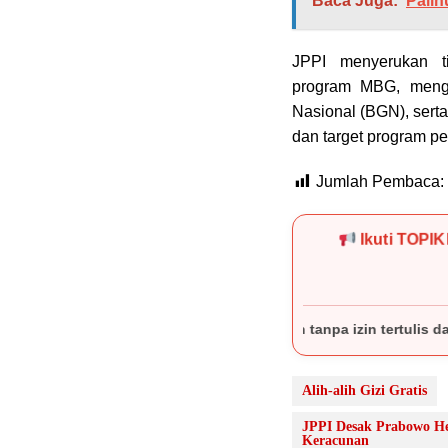
Baca Juga:
Palin
JPPI menyerukan t
program MBG, menge
Nasional (BGN), sert
dan target program pe
Jumlah Pembaca:
Ikuti TOPI
bentuk apa pun tanpa izin tertulis dari redaksi TOPIKMALUKU.C
Alih-alih Gizi Gratis
JPPI Desak Prabowo He
Keracunan