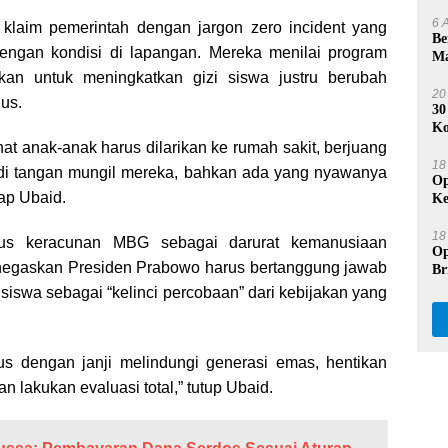
Se
6 
 klaim pemerintah dengan jargon zero incident yang
Be
 dengan kondisi di lapangan. Mereka menilai program
Ma
Na
kan untuk meningkatkan gizi siswa justru berubah
20
us.
30
Ko
Du
hat anak-anak harus dilarikan ke rumah sakit, berjuang
18
 di tangan mungil mereka, bahkan ada yang nyawanya
Op
ap Ubaid.
Ke
Pr
18
us keracunan MBG sebagai darurat kemanusiaan
Op
negaskan Presiden Prabowo harus bertanggung jawab
Br
Be
siswa sebagai “kelinci percobaan” dari kebijakan yang
us dengan janji melindungi generasi emas, hentikan
 lakukan evaluasi total,” tutup Ubaid.