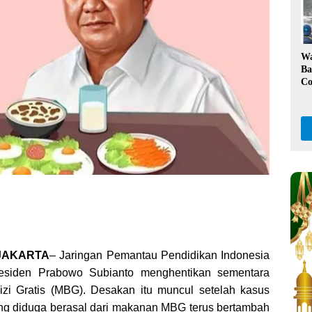
Ka
W
Ba
Co
Kl
Da
Pe
 JAKARTA
– Jaringan Pemantau Pendidikan Indonesia
esiden Prabowo Subianto menghentikan sementara
zi Gratis (MBG). Desakan itu muncul setelah kasus
ng diduga berasal dari makanan MBG terus bertambah