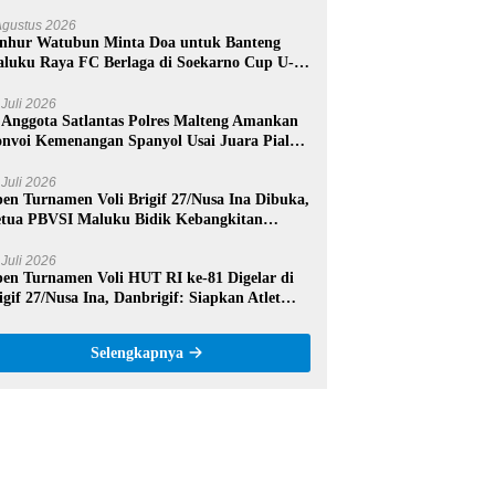
mangat dan Sportivitas
Agustus 2026
nhur Watubun Minta Doa untuk Banteng
luku Raya FC Berlaga di Soekarno Cup U-17
sional
 Juli 2026
 Anggota Satlantas Polres Malteng Amankan
nvoi Kemenangan Spanyol Usai Juara Piala
nia 2026
 Juli 2026
en Turnamen Voli Brigif 27/Nusa Ina Dibuka,
tua PBVSI Maluku Bidik Kebangkitan
estasi Voli Daerah
 Juli 2026
en Turnamen Voli HUT RI ke-81 Digelar di
igif 27/Nusa Ina, Danbrigif: Siapkan Atlet
rprestasi Maluku Tengah
Selengkapnya