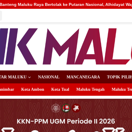
aran Nasional, Alhidayat Wajo: Bertanding dengan Semangat dan
TAR MALUKU
NASIONAL
MANCANEGARA
TOPIK PILI
animbar
Kota Ambon
Kota Tual
Maluku Tengah
Maluku Te