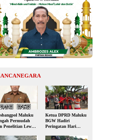
ANCANEGARA
sbangpol Maluku
Ketua DPRD Maluku
ngah Permudah
BGW Hadiri
in Penelitian Lewat
Peringatan Hari
 Code, Mahasiswa
Pattimura ke-209 di
k Perlu Datang ke
Salatiga, Gaungkan