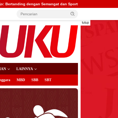
 Sportivitas
Benhur Watubun Minta Doa untuk Banteng M
tutup
HAN
LAINNYA
nggara
MBD
SBB
SBT