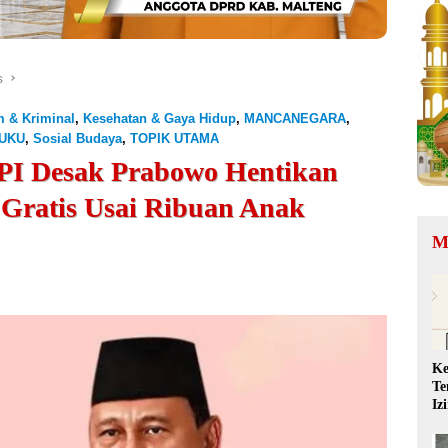
s
 & Kriminal
,
Kesehatan & Gaya Hidup
,
MANCANEGARA
,
UKU
,
Sosial Budaya
,
TOPIK UTAMA
JPPI Desak Prabowo Hentikan
Gratis Usai Ribuan Anak
M
Ke
Te
Iz
QR
Ta