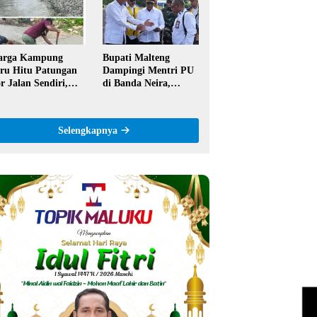
ntor
Semangat Hidop
Orang Basudara
arga Kampung
Bupati Malteng
ru Hitu Patungan
Dampingi Mentri PU
r Jalan Sendiri,
di Banda Neira,
aim Tak Pernah
Runway Bandara
pat Bantuan
Akan Diperpanjang
merintah
Jadi 2,2 Km
Selengkapnya