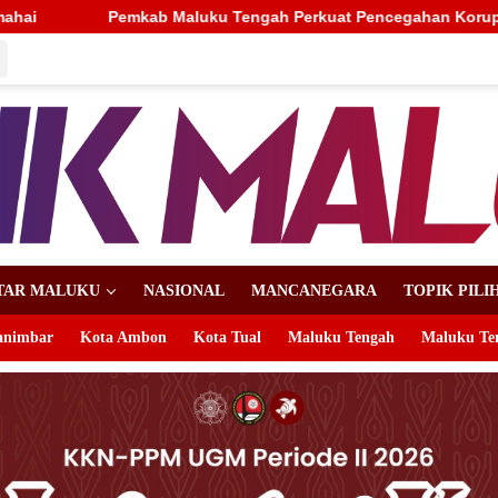
 Perkuat Pencegahan Korupsi, Wabup Mario Lawalata Tekankan T
TAR MALUKU
NASIONAL
MANCANEGARA
TOPIK PILI
animbar
Kota Ambon
Kota Tual
Maluku Tengah
Maluku Te