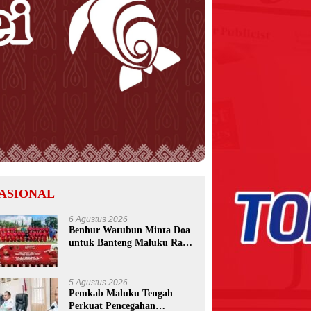
ASIONAL
6 Agustus 2026
Benhur Watubun Minta Doa
untuk Banteng Maluku Raya
FC Berlaga di Soekarno Cup
U-17 Nasional
5 Agustus 2026
Pemkab Maluku Tengah
Perkuat Pencegahan