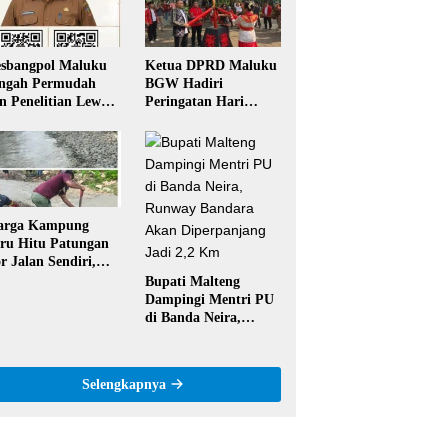
sbangpol Maluku
Ketua DPRD Maluku
ngah Permudah
BGW Hadiri
in Penelitian Lewat
Peringatan Hari
 Code, Mahasiswa
Pattimura ke-209 di
k Perlu Datang ke
Salatiga, Gaungkan
ntor
Semangat Hidop
Orang Basudara
arga Kampung
ru Hitu Patungan
r Jalan Sendiri,
aim Tak Pernah
Bupati Malteng
pat Bantuan
Dampingi Mentri PU
merintah
di Banda Neira,
Runway Bandara
Akan Diperpanjang
Jadi 2,2 Km
Selengkapnya