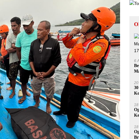
O
6 
Be
Ma
Na
20
30
Ko
Du
18
Op
Ke
Pr
18
Op
Br