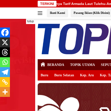
Langsung
 Tarif Armada Laut Tulehu-Amahai
TERKINI
Pemkab Maluku Tengah
ke
Ikuti Kami
Pasang Iklan (Klik Disini)
konten
tutup
BERANDA
TOPIK UTAMA
SEPU
Buru
Buru Selatan
Kep. Aru
Kep. T