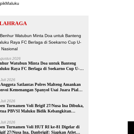
LAHRAGA
Agustus 2026
nhur Watubun Minta Doa untuk Banteng
luku Raya FC Berlaga di Soekarno Cup U-17
sional
 Juli 2026
 Anggota Satlantas Polres Malteng Amankan
nvoi Kemenangan Spanyol Usai Juara Piala
nia 2026
 Juli 2026
en Turnamen Voli Brigif 27/Nusa Ina Dibuka,
tua PBVSI Maluku Bidik Kebangkitan
estasi Voli Daerah
 Juli 2026
en Turnamen Voli HUT RI ke-81 Digelar di
igif 27/Nusa Ina, Danbrigif: Siapkan Atlet