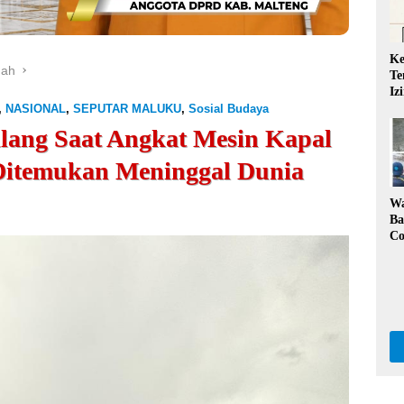
Ke
gah
Te
Iz
QR
,
NASIONAL
,
SEPUTAR MALUKU
,
Sosial Budaya
Ta
ilang Saat Angkat Mesin Kapal
Ka
 Ditemukan Meninggal Dunia
W
Ba
Co
Kl
Da
Pe