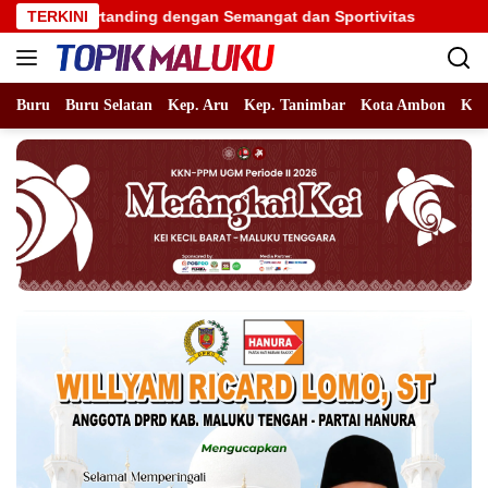
Langsung
anding dengan Semangat dan Sportivitas
TERKINI
Benhur Watubun 
ke
konten
Buru
Buru Selatan
Kep. Aru
Kep. Tanimbar
Kota Ambon
Kot