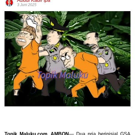
Abdul Kadir Ipa
3 Juni 2025
Topik Maluku.com, AMBON
— Dua pria berinisial GSA