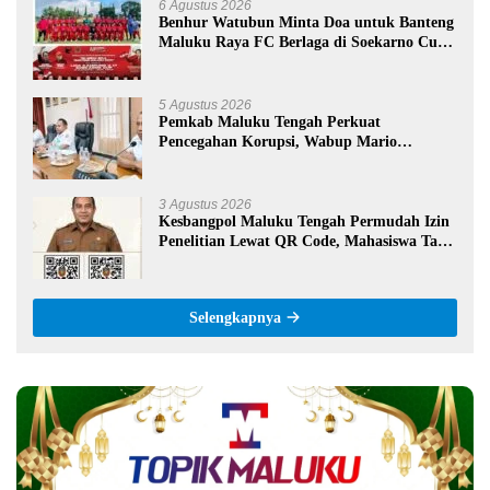
6 Agustus 2026
Benhur Watubun Minta Doa untuk Banteng
Maluku Raya FC Berlaga di Soekarno Cup
U-17 Nasional
5 Agustus 2026
Pemkab Maluku Tengah Perkuat
Pencegahan Korupsi, Wabup Mario
Lawalata Tekankan Tata Kelola Bersih
3 Agustus 2026
Kesbangpol Maluku Tengah Permudah Izin
Penelitian Lewat QR Code, Mahasiswa Tak
Perlu Datang ke Kantor
Selengkapnya