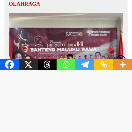
OLAHRAGA
tutup
6 Agustus 2026
Banteng Maluku Raya Bertolak ke Putaran Nasional, Alhidayat
Wajo: Bertanding dengan Semangat dan Sportivitas
6 Agustus 2026
Benhur Watubun Minta Doa untuk Banteng Maluku Raya FC
Berlaga di Soekarno Cup U-17 Nasional
20 Juli 2026
30 Anggota Satlantas Polres Malteng Amankan Konvoi