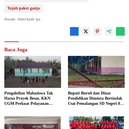
Tujuh paket ganja
Penulis: Abdul Kadir Ipa
Baca Juga
Pengabdian Mahasiswa Tak
Bupati Bursel dan Dinas
Harus Proyek Besar, KKN
Pendidikan Diminta Bertindak
UGM Perkuat Pelayanan
Usai Pemalangan SD Negeri 09
Publik dari Pustu Desa
Namrole