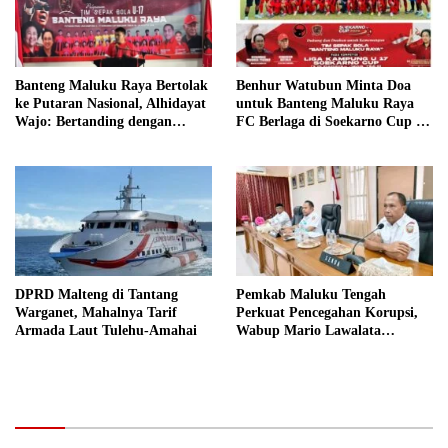
Benhur Watubun Minta Doa
Banteng Maluku Raya Bertolak
untuk Banteng Maluku Raya
ke Putaran Nasional, Alhidayat
FC Berlaga di Soekarno Cup U-
Wajo: Bertanding dengan
17 Nasional
Semangat dan Sportivitas
DPRD Malteng di Tantang
Pemkab Maluku Tengah
Warganet, Mahalnya Tarif
Perkuat Pencegahan Korupsi,
Armada Laut Tulehu-Amahai
Wabup Mario Lawalata
Tekankan Tata Kelola Bersih