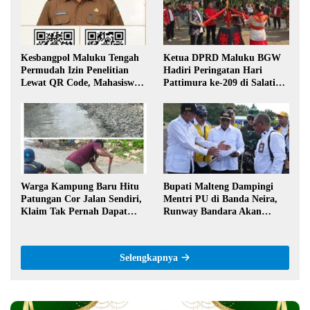
Kesbangpol Maluku Tengah
Ketua DPRD Maluku BGW
Permudah Izin Penelitian
Hadiri Peringatan Hari
Lewat QR Code, Mahasiswa
Pattimura ke-209 di Salatiga,
Tak Perlu Datang ke Kantor
Gaungkan Semangat Hidop
Orang Basudara
Warga Kampung Baru Hitu
Bupati Malteng Dampingi
Patungan Cor Jalan Sendiri,
Mentri PU di Banda Neira,
Klaim Tak Pernah Dapat
Runway Bandara Akan
Bantuan Pemerintah
Diperpanjang Jadi 2,2 Km
Selengkapnya