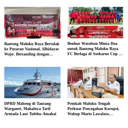
Benhur Watubun Minta Doa
Banteng Maluku Raya Bertolak
untuk Banteng Maluku Raya
ke Putaran Nasional, Alhidayat
FC Berlaga di Soekarno Cup U-
Wajo: Bertanding dengan
17 Nasional
Semangat dan Sportivitas
DPRD Malteng di Tantang
Pemkab Maluku Tengah
Warganet, Mahalnya Tarif
Perkuat Pencegahan Korupsi,
Armada Laut Tulehu-Amahai
Wabup Mario Lawalata
Tekankan Tata Kelola Bersih