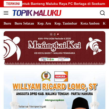
Langsung
Banteng Maluku Raya FC Berlaga di Soekarno Cup U-17 Nasional
TERKINI
ke
konten
Buru
Buru Selatan
Kep. Aru
Kep. Tanimbar
Kota Ambon
Kot