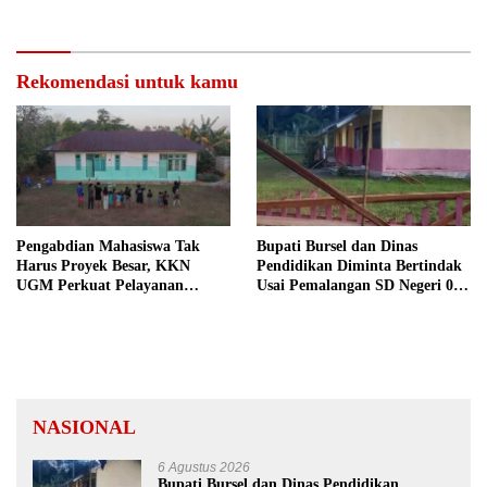
Rekomendasi untuk kamu
Pengabdian Mahasiswa Tak
Bupati Bursel dan Dinas
Harus Proyek Besar, KKN
Pendidikan Diminta Bertindak
UGM Perkuat Pelayanan
Usai Pemalangan SD Negeri 09
Publik dari Pustu Desa
Namrole
NASIONAL
6 Agustus 2026
Bupati Bursel dan Dinas Pendidikan