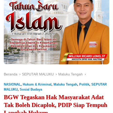
Beranda
SEPUTAR MALUKU
Maluku Tengah
NASIONAL
,
Hukum & Kriminal
,
Maluku Tengah
,
Politik
,
SEPUTAR
MALUKU
,
Sosial Budaya
BGW Tegaskan Hak Masyarakat Adat
Tak Boleh Dicaplok, PDIP Siap Tempuh
Langkah Hukum