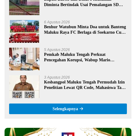
Diminta Bertindak Usai Pemalangan SD
Negeri 09 Namrole
6 Agustus 2026
Benhur Watubun Minta Doa untuk Banteng
Maluku Raya FC Berlaga di Soekarno Cup
U-17 Nasional
5 Agustus 2026
Pemkab Maluku Tengah Perkuat
Pencegahan Korupsi, Wabup Mario
Lawalata Tekankan Tata Kelola Bersih
3 Agustus 2026
Kesbangpol Maluku Tengah Permudah Izin
Penelitian Lewat QR Code, Mahasiswa Tak
Perlu Datang ke Kantor
Selengkapnya