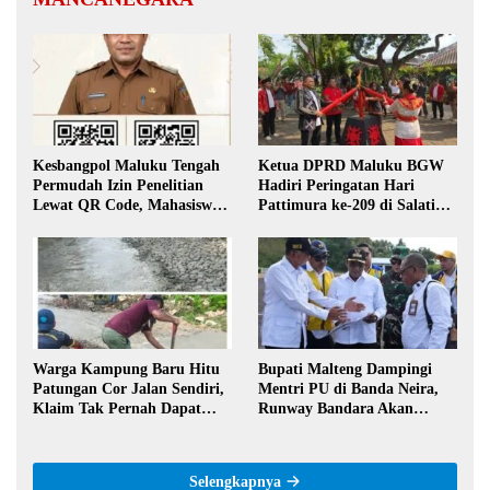
Kesbangpol Maluku Tengah
Ketua DPRD Maluku BGW
Permudah Izin Penelitian
Hadiri Peringatan Hari
Lewat QR Code, Mahasiswa
Pattimura ke-209 di Salatiga,
Tak Perlu Datang ke Kantor
Gaungkan Semangat Hidop
Orang Basudara
Warga Kampung Baru Hitu
Bupati Malteng Dampingi
Patungan Cor Jalan Sendiri,
Mentri PU di Banda Neira,
Klaim Tak Pernah Dapat
Runway Bandara Akan
Bantuan Pemerintah
Diperpanjang Jadi 2,2 Km
Selengkapnya