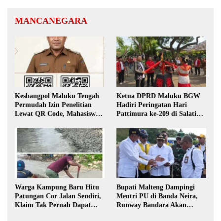
MANCANEGARA
Kesbangpol Maluku Tengah
Ketua DPRD Maluku BGW
Permudah Izin Penelitian
Hadiri Peringatan Hari
Lewat QR Code, Mahasiswa
Pattimura ke-209 di Salatiga,
Tak Perlu Datang ke Kantor
Gaungkan Semangat Hidop
Orang Basudara
Warga Kampung Baru Hitu
Bupati Malteng Dampingi
Patungan Cor Jalan Sendiri,
Mentri PU di Banda Neira,
Klaim Tak Pernah Dapat
Runway Bandara Akan
Bantuan Pemerintah
Diperpanjang Jadi 2,2 Km