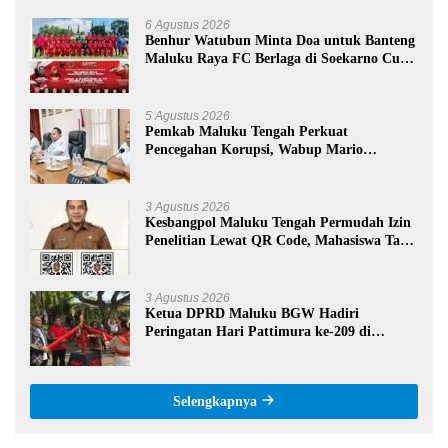
6 Agustus 2026
Benhur Watubun Minta Doa untuk Banteng
Maluku Raya FC Berlaga di Soekarno Cup
U-17 Nasional
5 Agustus 2026
Pemkab Maluku Tengah Perkuat
Pencegahan Korupsi, Wabup Mario
Lawalata Tekankan Tata Kelola Bersih
3 Agustus 2026
Kesbangpol Maluku Tengah Permudah Izin
Penelitian Lewat QR Code, Mahasiswa Tak
Perlu Datang ke Kantor
3 Agustus 2026
Ketua DPRD Maluku BGW Hadiri
Peringatan Hari Pattimura ke-209 di
Salatiga, Gaungkan Semangat Hidop Orang
Basudara
Selengkapnya