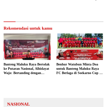
Datang ke Kantor
Gaungkan Semangat Hidop
Orang Basudara
Rekomendasi untuk kamu
Banteng Maluku Raya Bertolak
Benhur Watubun Minta Doa
ke Putaran Nasional, Alhidayat
untuk Banteng Maluku Raya
Wajo: Bertanding dengan
FC Berlaga di Soekarno Cup U-
Semangat dan Sportivitas
17 Nasional
NASIONAL