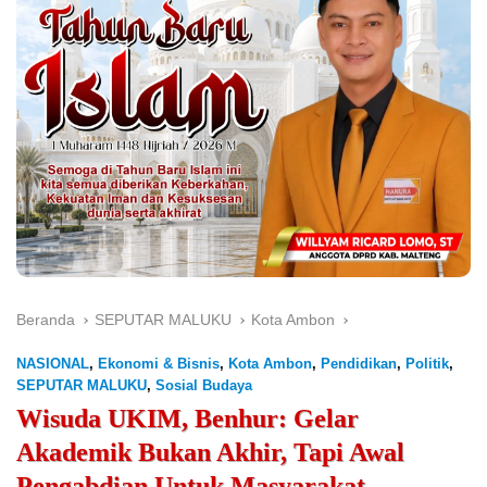
Beranda
SEPUTAR MALUKU
Kota Ambon
NASIONAL
,
Ekonomi & Bisnis
,
Kota Ambon
,
Pendidikan
,
Politik
,
SEPUTAR MALUKU
,
Sosial Budaya
Wisuda UKIM, Benhur: Gelar
Akademik Bukan Akhir, Tapi Awal
Pengabdian Untuk Masyarakat