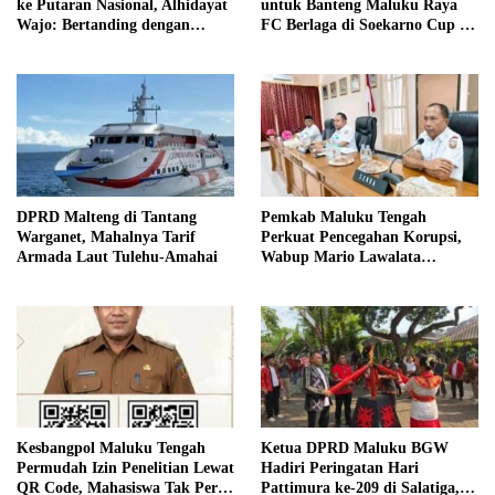
ke Putaran Nasional, Alhidayat
untuk Banteng Maluku Raya
Wajo: Bertanding dengan
FC Berlaga di Soekarno Cup U-
Semangat dan Sportivitas
17 Nasional
DPRD Malteng di Tantang
Pemkab Maluku Tengah
Warganet, Mahalnya Tarif
Perkuat Pencegahan Korupsi,
Armada Laut Tulehu-Amahai
Wabup Mario Lawalata
Tekankan Tata Kelola Bersih
Kesbangpol Maluku Tengah
Ketua DPRD Maluku BGW
Permudah Izin Penelitian Lewat
Hadiri Peringatan Hari
QR Code, Mahasiswa Tak Perlu
Pattimura ke-209 di Salatiga,