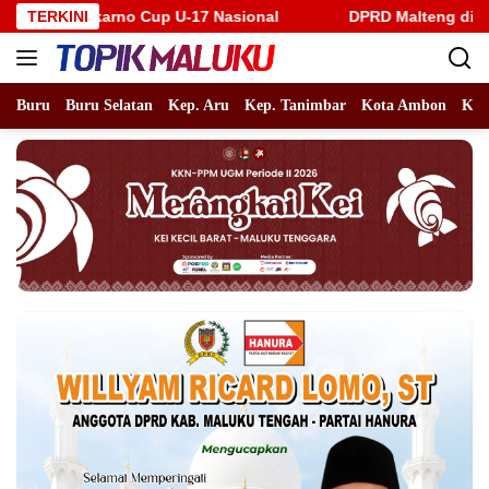
Langsung
up U-17 Nasional
TERKINI
DPRD Malteng di Tantang Warganet, M
ke
konten
Buru
Buru Selatan
Kep. Aru
Kep. Tanimbar
Kota Ambon
Kot