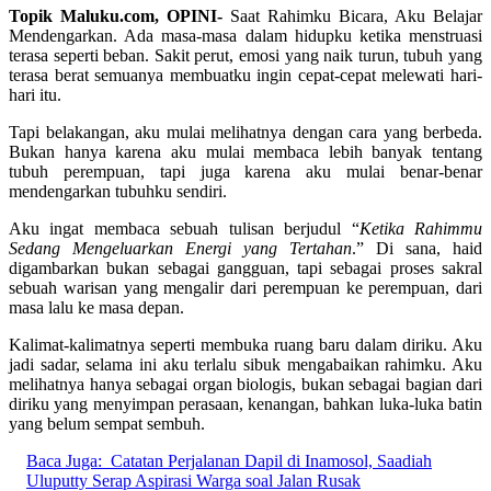
Topik Maluku.com, OPINI-
Saat Rahimku Bicara, Aku Belajar
Mendengarkan. Ada masa-masa dalam hidupku ketika menstruasi
terasa seperti beban. Sakit perut, emosi yang naik turun, tubuh yang
terasa berat semuanya membuatku ingin cepat-cepat melewati hari-
hari itu.
Tapi belakangan, aku mulai melihatnya dengan cara yang berbeda.
Bukan hanya karena aku mulai membaca lebih banyak tentang
tubuh perempuan, tapi juga karena aku mulai benar-benar
mendengarkan tubuhku sendiri.
Aku ingat membaca sebuah tulisan berjudul “
Ketika Rahimmu
Sedang Mengeluarkan Energi yang Tertahan
.” Di sana, haid
digambarkan bukan sebagai gangguan, tapi sebagai proses sakral
sebuah warisan yang mengalir dari perempuan ke perempuan, dari
masa lalu ke masa depan.
Kalimat-kalimatnya seperti membuka ruang baru dalam diriku. Aku
jadi sadar, selama ini aku terlalu sibuk mengabaikan rahimku. Aku
melihatnya hanya sebagai organ biologis, bukan sebagai bagian dari
diriku yang menyimpan perasaan, kenangan, bahkan luka-luka batin
yang belum sempat sembuh.
Baca Juga:
Catatan Perjalanan Dapil di Inamosol, Saadiah
Uluputty Serap Aspirasi Warga soal Jalan Rusak