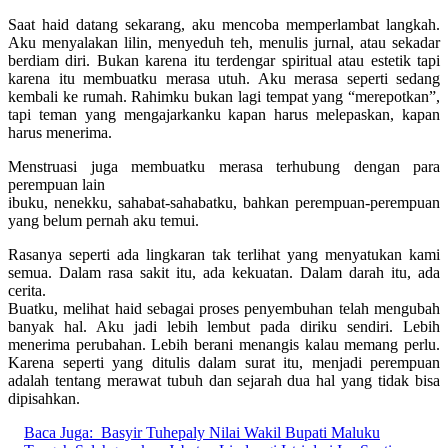
Saat haid datang sekarang, aku mencoba memperlambat langkah.
Aku menyalakan lilin, menyeduh teh, menulis jurnal, atau sekadar
berdiam diri. Bukan karena itu terdengar spiritual atau estetik tapi
karena itu membuatku merasa utuh. Aku merasa seperti sedang
kembali ke rumah. Rahimku bukan lagi tempat yang “merepotkan”,
tapi teman yang mengajarkanku kapan harus melepaskan, kapan
harus menerima.
Menstruasi juga membuatku merasa terhubung dengan para
perempuan lain
ibuku, nenekku, sahabat-sahabatku, bahkan perempuan-perempuan
yang belum pernah aku temui.
Rasanya seperti ada lingkaran tak terlihat yang menyatukan kami
semua. Dalam rasa sakit itu, ada kekuatan. Dalam darah itu, ada
cerita.
Buatku, melihat haid sebagai proses penyembuhan telah mengubah
banyak hal. Aku jadi lebih lembut pada diriku sendiri. Lebih
menerima perubahan. Lebih berani menangis kalau memang perlu.
Karena seperti yang ditulis dalam surat itu, menjadi perempuan
adalah tentang merawat tubuh dan sejarah dua hal yang tidak bisa
dipisahkan.
Baca Juga:
Basyir Tuhepaly Nilai Wakil Bupati Maluku