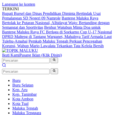
Langsung ke konten
TERKINI
Bupati Bursel dan Dinas Pendidikan Diminta Bertindak Usai
Pemalangan SD Negeri 09 Namrole
Banteng Maluku Raya
Bertolak ke Putaran Nasional, Alhidayat Wajo: Bertanding dengan
Semangat dan Sportivitas
Benhur Watubun Minta Doa untuk
Banteng Maluku Raya FC Berlaga di Soekarno Cup U-17 Nasional
DPRD Malteng di Tantang Warganet, Mahalnya Tarif Armada Laut
Tulehu-Amahai
Pemkab Maluku Tengah Perkuat Pencegahan
Korupsi, Wabup Mario Lawalata Tekankan Tata Kelola Bersih
Ikuti Kami
Pasang Iklan (Klik Disini)
Buru
Buru Selatan
Kep. Aru
Kep. Tanimbar
Kota Ambon
Kota Tual
Maluku Tengah
Maluku Tenggara