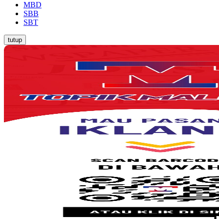
MBD
SBB
SBT
tutup