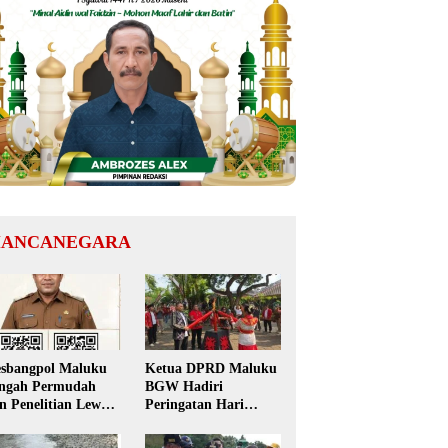
ANCANEGARA
sbangpol Maluku
Ketua DPRD Maluku
ngah Permudah
BGW Hadiri
in Penelitian Lewat
Peringatan Hari
 Code, Mahasiswa
Pattimura ke-209 di
k Perlu Datang ke
Salatiga, Gaungkan