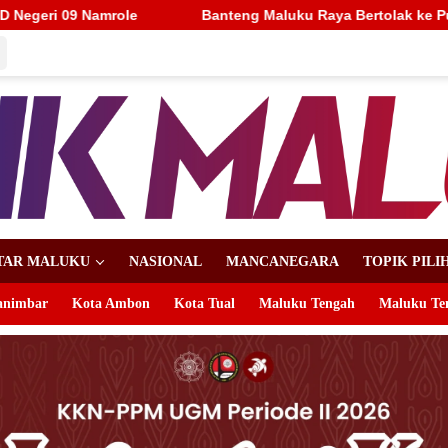
Maluku Raya Bertolak ke Putaran Nasional, Alhidayat Wajo: Bert
TAR MALUKU
NASIONAL
MANCANEGARA
TOPIK PILI
animbar
Kota Ambon
Kota Tual
Maluku Tengah
Maluku Te