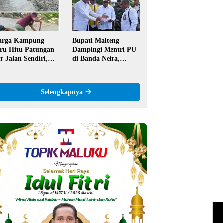
ntor
Semangat Hidop
Orang Basudara
arga Kampung
Bupati Malteng
ru Hitu Patungan
Dampingi Mentri PU
r Jalan Sendiri,
di Banda Neira,
aim Tak Pernah
Runway Bandara
pat Bantuan
Akan Diperpanjang
merintah
Jadi 2,2 Km
Selengkapnya