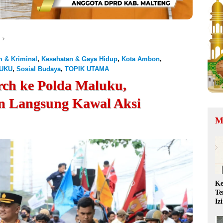
 & Kriminal
,
Kesehatan & Gaya Hidup
,
Kota Ambon
,
UKU
,
Sosial Budaya
,
TOPIK UTAMA
ch ke Polda Maluku,
n Langsung Kawal Aksi
M
Ke
Te
Iz
QR
Ta