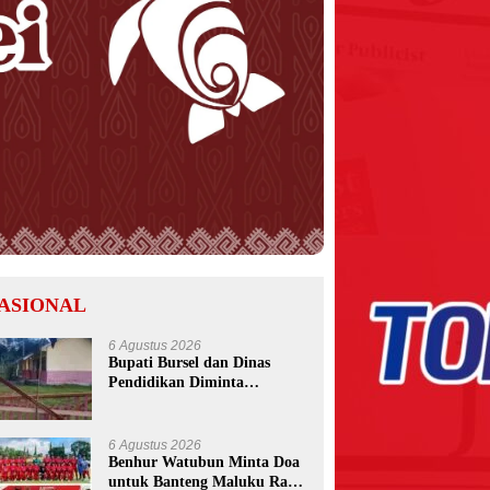
ASIONAL
6 Agustus 2026
Bupati Bursel dan Dinas
Pendidikan Diminta
Bertindak Usai Pemalangan
SD Negeri 09 Namrole
6 Agustus 2026
Benhur Watubun Minta Doa
untuk Banteng Maluku Raya