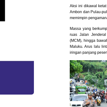
Aksi ini dikawal ket
Ambon dan Pulau-pula
memimpin pengamanan
Massa yang berkump
ruas Jalan Jendera
(MCM), hingga bawah
Maluku. Arus lalu li
iringan panjang pesert