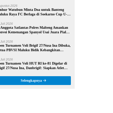
mangat dan Sportivitas
Agustus 2026
nhur Watubun Minta Doa untuk Banteng
luku Raya FC Berlaga di Soekarno Cup U-17
sional
 Juli 2026
 Anggota Satlantas Polres Malteng Amankan
nvoi Kemenangan Spanyol Usai Juara Piala
nia 2026
 Juli 2026
en Turnamen Voli Brigif 27/Nusa Ina Dibuka,
tua PBVSI Maluku Bidik Kebangkitan
estasi Voli Daerah
 Juli 2026
en Turnamen Voli HUT RI ke-81 Digelar di
igif 27/Nusa Ina, Danbrigif: Siapkan Atlet
rprestasi Maluku Tengah
Selengkapnya