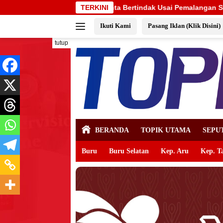
Langsung
ertindak Usai Pemalangan SD Negeri 09 Namrole
TERKINI
Banteng 
ke
Ikuti Kami
Pasang Iklan (Klik Disini)
konten
tutup
BERANDA
TOPIK UTAMA
SEPU
Buru
Buru Selatan
Kep. Aru
Kep. T