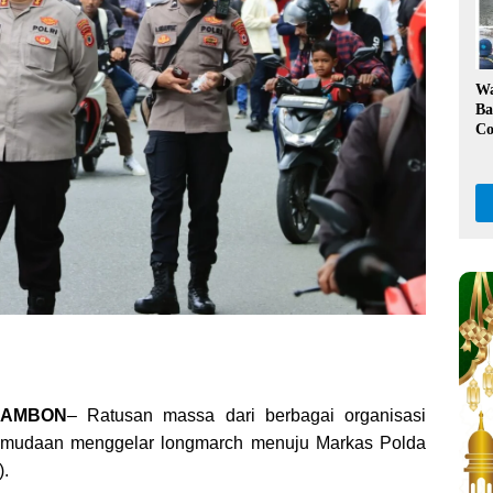
Ka
W
Ba
Co
Kl
Da
Pe
, AMBON
– Ratusan massa dari berbagai organisasi
mudaan menggelar longmarch menuju Markas Polda
).