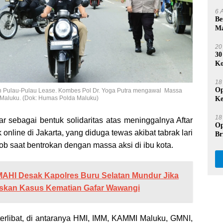
Se
6 
Be
Ma
Na
20
30
Ko
Du
18
Op
n Pulau-Pulau Lease. Kombes Pol Dr. Yoga Putra mengawal Massa
Maluku. (Dok: Humas Polda Maluku)
Ke
Pr
18
ar sebagai bentuk solidaritas atas meninggalnya Aftar
Op
 online di Jakarta, yang diduga tewas akibat tabrak lari
Br
Be
ob saat bentrokan dengan massa aksi di ibu kota.
AHI Desak Kapolres Buru Selatan Mundur Jika
skan Kasus Kematian Gafar Wawangi
terlibat, di antaranya HMI, IMM, KAMMI Maluku, GMNI,