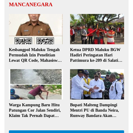
MANCANEGARA
Kesbangpol Maluku Tengah
Ketua DPRD Maluku BGW
Permudah Izin Penelitian
Hadiri Peringatan Hari
Lewat QR Code, Mahasiswa
Pattimura ke-209 di Salatiga,
Tak Perlu Datang ke Kantor
Gaungkan Semangat Hidop
Orang Basudara
Warga Kampung Baru Hitu
Bupati Malteng Dampingi
Patungan Cor Jalan Sendiri,
Mentri PU di Banda Neira,
Klaim Tak Pernah Dapat
Runway Bandara Akan
Bantuan Pemerintah
Diperpanjang Jadi 2,2 Km