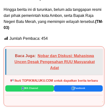
Hingga berita ini di turunkan, belum ada tanggapan resmi
dari pihak pemerintah kota Ambon, serta Bapak Raja
Negeri Batu Merah, yang memimpin wilayah tersebut.
(TM-
03)
Jumlah Pembaca:
454
Baca Juga:
Nobar dan Diskusi: Mahasiswa
Uncen Desak Pengesahan RUU Masyarakat
Adat
Ikuti TOPIKMALUKU.COM untuk dapatkan berita terbaru
WA Channel
Facebook
DISCLAIMER:
Konte