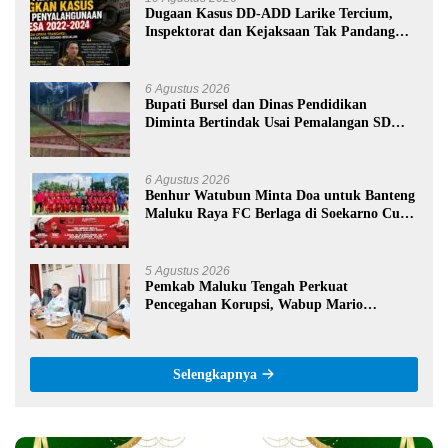
Dugaan Kasus DD-ADD Larike Tercium,
Inspektorat dan Kejaksaan Tak Pandang
Bulu
6 Agustus 2026
Bupati Bursel dan Dinas Pendidikan
Diminta Bertindak Usai Pemalangan SD
Negeri 09 Namrole
6 Agustus 2026
Benhur Watubun Minta Doa untuk Banteng
Maluku Raya FC Berlaga di Soekarno Cup
U-17 Nasional
5 Agustus 2026
Pemkab Maluku Tengah Perkuat
Pencegahan Korupsi, Wabup Mario
Lawalata Tekankan Tata Kelola Bersih
Selengkapnya