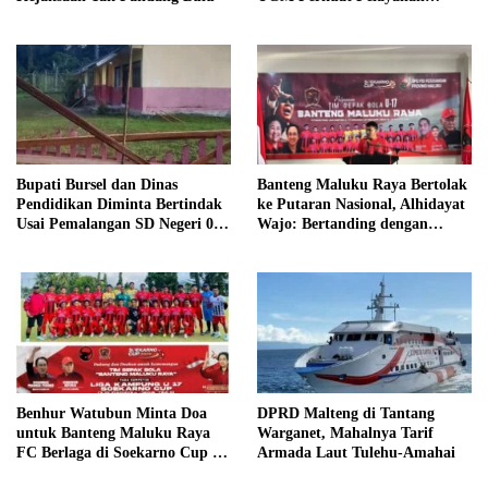
Publik dari Pustu Desa
Bupati Bursel dan Dinas
Banteng Maluku Raya Bertolak
Pendidikan Diminta Bertindak
ke Putaran Nasional, Alhidayat
Usai Pemalangan SD Negeri 09
Wajo: Bertanding dengan
Namrole
Semangat dan Sportivitas
Benhur Watubun Minta Doa
DPRD Malteng di Tantang
untuk Banteng Maluku Raya
Warganet, Mahalnya Tarif
FC Berlaga di Soekarno Cup U-
Armada Laut Tulehu-Amahai
17 Nasional