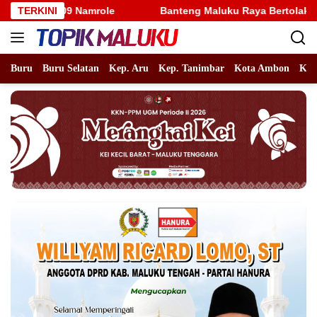
Langsung
ole
TERKINI
Banteng Maluku Raya Bertolak ke Putaran Nasional, 
ke
konten
Buru
Buru Selatan
Kep. Aru
Kep. Tanimbar
Kota Ambon
Kot