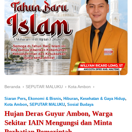
Beranda
SEPUTAR MALUKU
Kota Ambon
Siaran Pers
,
Ekonomi & Bisnis
,
Hiburan
,
Kesehatan & Gaya Hidup
,
Kota Ambon
,
SEPUTAR MALUKU
,
Sosial Budaya
Hujan Deras Guyur Ambon, Warga
Sekitar IAIN Mengungsi dan Minta
Perhatian Pemerintah