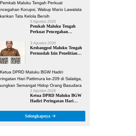
U-17 Nasional
5 Agustus 2026
Pemkab Maluku Tengah
Perkuat Pencegahan
Korupsi, Wabup Mario
Lawalata Tekankan Tata
3 Agustus 2026
Kesbangpol Maluku Tengah
Kelola Bersih
Permudah Izin Penelitian
Lewat QR Code, Mahasiswa
Tak Perlu Datang ke Kantor
3 Agustus 2026
Ketua DPRD Maluku BGW
Hadiri Peringatan Hari
Pattimura ke-209 di Salatiga,
Gaungkan Semangat Hidop
Selengkapnya
Orang Basudara