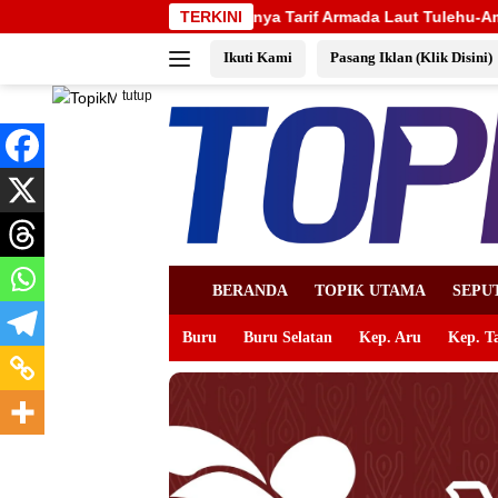
Langsung
, Mahalnya Tarif Armada Laut Tulehu-Amahai
TERKINI
Pemkab Mal
ke
Ikuti Kami
Pasang Iklan (Klik Disini)
konten
tutup
BERANDA
TOPIK UTAMA
SEPU
Buru
Buru Selatan
Kep. Aru
Kep. T