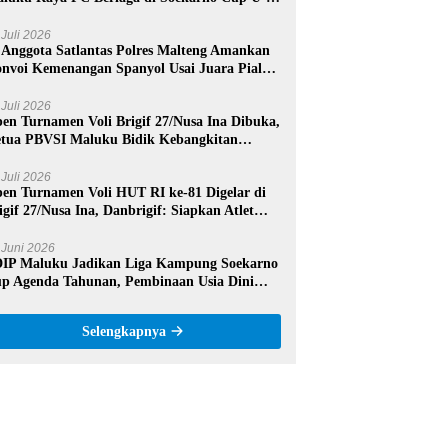
sional
 Juli 2026
 Anggota Satlantas Polres Malteng Amankan
nvoi Kemenangan Spanyol Usai Juara Piala
nia 2026
 Juli 2026
en Turnamen Voli Brigif 27/Nusa Ina Dibuka,
tua PBVSI Maluku Bidik Kebangkitan
estasi Voli Daerah
 Juli 2026
en Turnamen Voli HUT RI ke-81 Digelar di
igif 27/Nusa Ina, Danbrigif: Siapkan Atlet
rprestasi Maluku Tengah
 Juni 2026
IP Maluku Jadikan Liga Kampung Soekarno
p Agenda Tahunan, Pembinaan Usia Dini
di Fokus
Selengkapnya