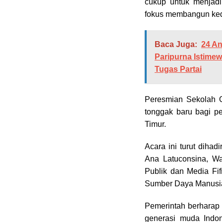
cukup untuk menjadi
fokus membangun kedu
Baca Juga:
24 An
Paripurna Istime
Tugas Partai
Peresmian Sekolah 
tonggak baru bagi p
Timur.
Acara ini turut diha
Ana Latuconsina, Wa
Publik dan Media Fi
Sumber Daya Manusia
Pemerintah berharap
generasi muda Indo