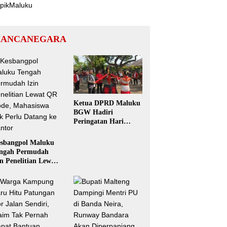
ANCANEGARA
Ketua DPRD Maluku
BGW Hadiri
Peringatan Hari
Pattimura ke-209 di
Salatiga, Gaungkan
sbangpol Maluku
Semangat Hidop
ngah Permudah
Orang Basudara
in Penelitian Lewat
 Code, Mahasiswa
k Perlu Datang ke
ntor