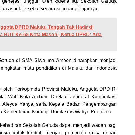
 generasi unggul. Oleh karena itu, Sekolah Garuda
a aspek tersebut secara seimbang,” ujarnya.
ggota DPRD Maluku Tengah Tak Hadir di
wa HUT Ke-68 Kota Masohi, Ketua DPRD: Ada
Garuda di SMA Siwalima Ambon diharapkan menjadi
eningkatan mutu pendidikan di Maluku dan Indonesia
diri oleh Forkopimda Provinsi Maluku, Anggota DPD RI
kil Wali Kota Ambon, Direktur Jenderal Komunikasi
fi Aleyda Yahya, serta Kepala Badan Pengembangan
 Kementerian Komdigi Bonifasius Wahyu Pudjianto.
 kehadiran Sekolah Garuda dapat menjadi wadah bagi
nesia untuk tumbuh menjadi pemimpin masa depan