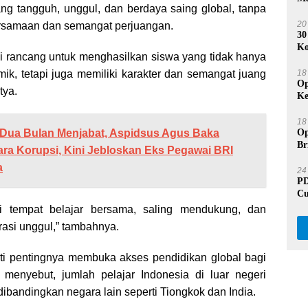
ang tangguh, unggul, dan berdaya saing global, tanpa
Na
20
ersamaan dan semangat perjuangan.
30
Ko
 rancang untuk menghasilkan siswa yang tidak hanya
Du
ik, tetapi juga memiliki karakter dan semangat juang
18
Op
tya.
Ke
Pr
18
Dua Bulan Menjabat, Aspidsus Agus Baka
Op
Br
ara Korupsi, Kini Jebloskan Eks Pegawai BRI
Be
a
24
PD
Cu
Ja
di tempat belajar bersama, saling mendukung, dan
asi unggul,” tambahnya.
ti pentingnya membuka akses pendidikan global bagi
a menyebut, jumlah pelajar Indonesia di luar negeri
 dibandingkan negara lain seperti Tiongkok dan India.