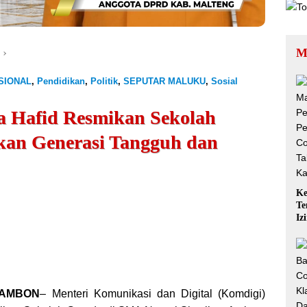
M
SIONAL
,
Pendidikan
,
Politik
,
SEPUTAR MALUKU
,
Sosial
a Hafid Resmikan Sekolah
kan Generasi Tangguh dan
Ke
Te
Iz
QR
Ta
Ka
, AMBON
– Menteri Komunikasi dan Digital (Komdigi)