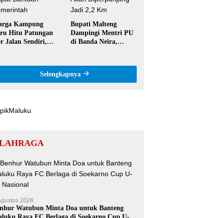
arga Kampung
Bupati Malteng
ru Hitu Patungan
Dampingi Mentri PU
r Jalan Sendiri,
di Banda Neira,
aim Tak Pernah
Runway Bandara
pat Bantuan
Akan Diperpanjang
merintah
Jadi 2,2 Km
Selengkapnya
LAHRAGA
Agustus 2026
nhur Watubun Minta Doa untuk Banteng
luku Raya FC Berlaga di Soekarno Cup U-17