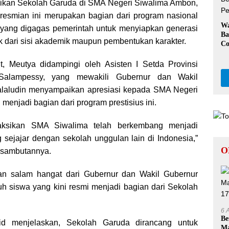
ikan Sekolah Garuda di SMA Negeri Siwalima Ambon,
resmian ini merupakan bagian dari program nasional
W
 yang digagas pemerintah untuk menyiapkan generasi
Ba
k dari sisi akademik maupun pembentukan karakter.
Co
Kl
Da
t, Meutya didampingi oleh Asisten I Setda Provinsi
Pe
 Salampessy, yang mewakili Gubernur dan Wakil
alaludin menyampaikan apresiasi kepada SMA Negeri
 menjadi bagian dari program prestisius ini.
yaksikan SMA Siwalima telah berkembang menjadi
sejajar dengan sekolah unggulan lain di Indonesia,”
O
m sambutannya.
an salam hangat dari Gubernur dan Wakil Gubernur
h siswa yang kini resmi menjadi bagian dari Sekolah
6 
Be
id menjelaskan, Sekolah Garuda dirancang untuk
Ma