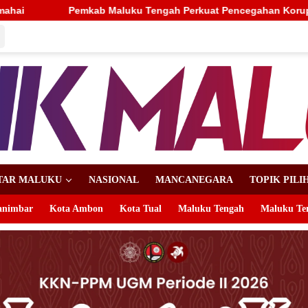
uku Tengah Perkuat Pencegahan Korupsi, Wabup Mario Lawalata 
TAR MALUKU
NASIONAL
MANCANEGARA
TOPIK PILI
animbar
Kota Ambon
Kota Tual
Maluku Tengah
Maluku Te