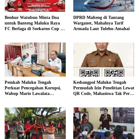
Benhur Watubun Minta Doa
DPRD Malteng di Tantang
untuk Banteng Maluku Raya
Warganet, Mahalnya Tarif
FC Berlaga di Soekarno Cup U-
Armada Laut Tulehu-Amahai
17 Nasional
Pemkab Maluku Tengah
Kesbangpol Maluku Tengah
Perkuat Pencegahan Korupsi,
Permudah Izin Penelitian Lewat
Wabup Mario Lawalata
QR Code, Mahasiswa Tak Perlu
Tekankan Tata Kelola Bersih
Datang ke Kantor