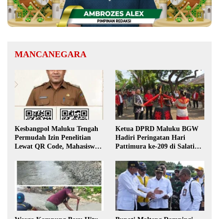
MANCANEGARA
Kesbangpol Maluku Tengah
Ketua DPRD Maluku BGW
Permudah Izin Penelitian
Hadiri Peringatan Hari
Lewat QR Code, Mahasiswa
Pattimura ke-209 di Salatiga,
Tak Perlu Datang ke Kantor
Gaungkan Semangat Hidop
Orang Basudara