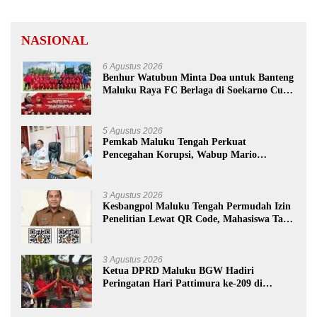
NASIONAL
6 Agustus 2026
Benhur Watubun Minta Doa untuk Banteng
Maluku Raya FC Berlaga di Soekarno Cup
U-17 Nasional
5 Agustus 2026
Pemkab Maluku Tengah Perkuat
Pencegahan Korupsi, Wabup Mario
Lawalata Tekankan Tata Kelola Bersih
3 Agustus 2026
Kesbangpol Maluku Tengah Permudah Izin
Penelitian Lewat QR Code, Mahasiswa Tak
Perlu Datang ke Kantor
3 Agustus 2026
Ketua DPRD Maluku BGW Hadiri
Peringatan Hari Pattimura ke-209 di
Salatiga, Gaungkan Semangat Hidop Orang
Basudara