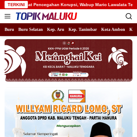
Langsung
encegahan Korupsi, Wabup Mario Lawalata Tekankan Tata Kelola
TERKINI
ke
konten
Buru
Buru Selatan
Kep. Aru
Kep. Tanimbar
Kota Ambon
Kot