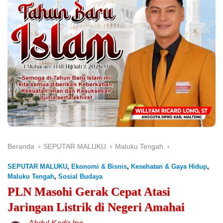
Beranda
SEPUTAR MALUKU
Maluku Tengah
SEPUTAR MALUKU
,
Ekonomi & Bisnis
,
Kesehatan & Gaya Hidup
,
Maluku Tengah
,
Sosial Budaya
PLN Masohi Gerak Cepat Atasi
Jaringan Listrik di Negeri Amahai