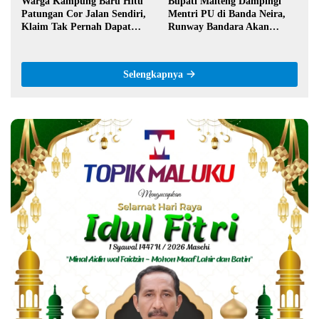
Warga Kampung Baru Hitu
Bupati Malteng Dampingi
Patungan Cor Jalan Sendiri,
Mentri PU di Banda Neira,
Klaim Tak Pernah Dapat
Runway Bandara Akan
Bantuan Pemerintah
Diperpanjang Jadi 2,2 Km
Selengkapnya