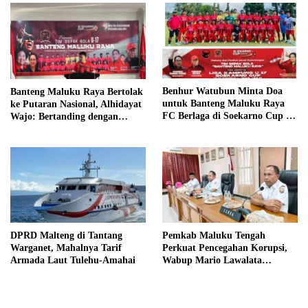
Benhur Watubun Minta Doa
Banteng Maluku Raya Bertolak
untuk Banteng Maluku Raya
ke Putaran Nasional, Alhidayat
FC Berlaga di Soekarno Cup U-
Wajo: Bertanding dengan
17 Nasional
Semangat dan Sportivitas
DPRD Malteng di Tantang
Pemkab Maluku Tengah
Warganet, Mahalnya Tarif
Perkuat Pencegahan Korupsi,
Armada Laut Tulehu-Amahai
Wabup Mario Lawalata
Tekankan Tata Kelola Bersih