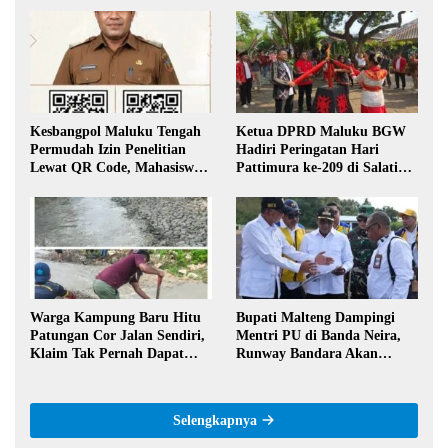
Kesbangpol Maluku Tengah
Ketua DPRD Maluku BGW
Permudah Izin Penelitian
Hadiri Peringatan Hari
Lewat QR Code, Mahasiswa
Pattimura ke-209 di Salatiga,
Tak Perlu Datang ke Kantor
Gaungkan Semangat Hidop
Orang Basudara
Warga Kampung Baru Hitu
Bupati Malteng Dampingi
Patungan Cor Jalan Sendiri,
Mentri PU di Banda Neira,
Klaim Tak Pernah Dapat
Runway Bandara Akan
Bantuan Pemerintah
Diperpanjang Jadi 2,2 Km
Selengkapnya