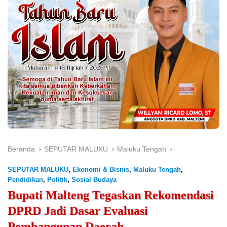
Beranda
SEPUTAR MALUKU
Maluku Tengah
SEPUTAR MALUKU
,
Ekonomi & Bisnis
,
Maluku Tengah
,
Pendidikan
,
Politik
,
Sosial Budaya
Bupati Malteng Tegaskan Rekomendasi
DPRD Jadi Dasar Evaluasi
Pembangunan Daerah