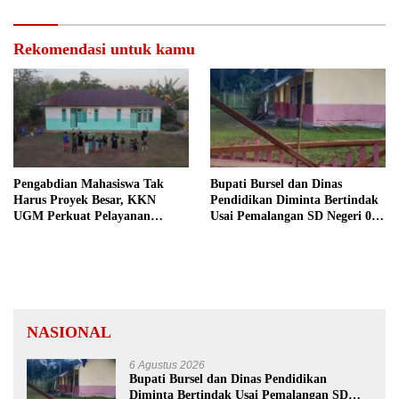
Rekomendasi untuk kamu
Pengabdian Mahasiswa Tak
Bupati Bursel dan Dinas
Harus Proyek Besar, KKN
Pendidikan Diminta Bertindak
UGM Perkuat Pelayanan
Usai Pemalangan SD Negeri 09
Publik dari Pustu Desa
Namrole
NASIONAL
6 Agustus 2026
Bupati Bursel dan Dinas Pendidikan
Diminta Bertindak Usai Pemalangan SD