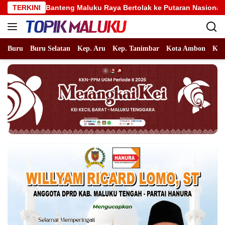
Langsung
nteng Maluku Raya Bertolak ke Putaran Nasional, Alhidayat Wajo
TERKINI
ke
konten
Buru
Buru Selatan
Kep. Aru
Kep. Tanimbar
Kota Ambon
Kot