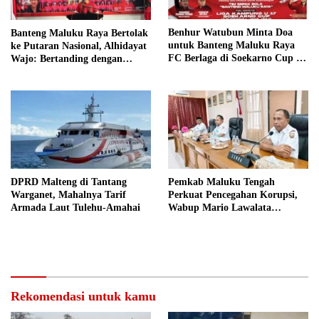
Benhur Watubun Minta Doa
Banteng Maluku Raya Bertolak
untuk Banteng Maluku Raya
ke Putaran Nasional, Alhidayat
FC Berlaga di Soekarno Cup U-
Wajo: Bertanding dengan
17 Nasional
Semangat dan Sportivitas
DPRD Malteng di Tantang
Pemkab Maluku Tengah
Warganet, Mahalnya Tarif
Perkuat Pencegahan Korupsi,
Armada Laut Tulehu-Amahai
Wabup Mario Lawalata
Tekankan Tata Kelola Bersih
Rekomendasi untuk kamu