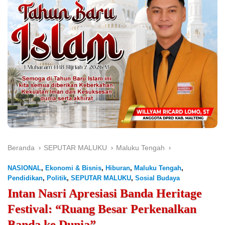
Beranda
SEPUTAR MALUKU
Maluku Tengah
NASIONAL
,
Ekonomi & Bisnis
,
Hiburan
,
Maluku Tengah
,
Pendidikan
,
Politik
,
SEPUTAR MALUKU
,
Sosial Budaya
Intan Nasri Apresiasi Banda Heritage
Festival: “Ruang Besar Perkenalkan
Banda ke Dunia”