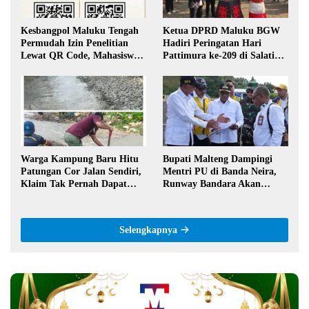
Kesbangpol Maluku Tengah
Ketua DPRD Maluku BGW
Permudah Izin Penelitian
Hadiri Peringatan Hari
Lewat QR Code, Mahasiswa
Pattimura ke-209 di Salatiga,
Tak Perlu Datang ke Kantor
Gaungkan Semangat Hidop
Orang Basudara
Warga Kampung Baru Hitu
Bupati Malteng Dampingi
Patungan Cor Jalan Sendiri,
Mentri PU di Banda Neira,
Klaim Tak Pernah Dapat
Runway Bandara Akan
Bantuan Pemerintah
Diperpanjang Jadi 2,2 Km
Selengkapnya