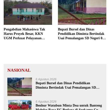
Pengabdian Mahasiswa Tak
Bupati Bursel dan Dinas
Harus Proyek Besar, KKN
Pendidikan Diminta Bertindak
UGM Perkuat Pelayanan
Usai Pemalangan SD Negeri 09
Publik dari Pustu Desa
Namrole
NASIONAL
6 Agustus 2026
Bupati Bursel dan Dinas Pendidikan
Diminta Bertindak Usai Pemalangan SD
Negeri 09 Namrole
6 Agustus 2026
Benhur Watubun Minta Doa untuk Banteng
Maluku Raya FC Berlaga di Soekarno Cup