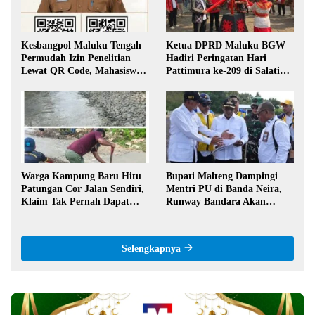
Kesbangpol Maluku Tengah
Ketua DPRD Maluku BGW
Permudah Izin Penelitian
Hadiri Peringatan Hari
Lewat QR Code, Mahasiswa
Pattimura ke-209 di Salatiga,
Tak Perlu Datang ke Kantor
Gaungkan Semangat Hidop
Orang Basudara
Warga Kampung Baru Hitu
Bupati Malteng Dampingi
Patungan Cor Jalan Sendiri,
Mentri PU di Banda Neira,
Klaim Tak Pernah Dapat
Runway Bandara Akan
Bantuan Pemerintah
Diperpanjang Jadi 2,2 Km
Selengkapnya