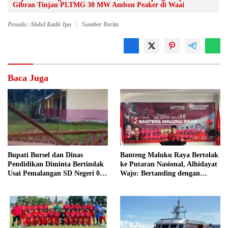
Gibran Tinjau PLTMG 30 MW Ambon Peaker di Waai
Penulis: Abdul Kadir Ipa
Sumber Berita
Baca Juga
Bupati Bursel dan Dinas
Banteng Maluku Raya Bertolak
Pendidikan Diminta Bertindak
ke Putaran Nasional, Alhidayat
Usai Pemalangan SD Negeri 09
Wajo: Bertanding dengan
Namrole
Semangat dan Sportivitas