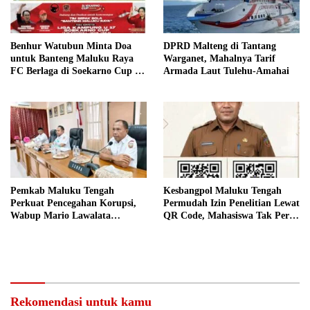
Benhur Watubun Minta Doa
DPRD Malteng di Tantang
untuk Banteng Maluku Raya
Warganet, Mahalnya Tarif
FC Berlaga di Soekarno Cup U-
Armada Laut Tulehu-Amahai
17 Nasional
Pemkab Maluku Tengah
Kesbangpol Maluku Tengah
Perkuat Pencegahan Korupsi,
Permudah Izin Penelitian Lewat
Wabup Mario Lawalata
QR Code, Mahasiswa Tak Perlu
Tekankan Tata Kelola Bersih
Datang ke Kantor
Rekomendasi untuk kamu