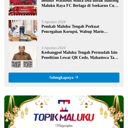
Benhur Watubun Minta Doa untuk Banteng
Maluku Raya FC Berlaga di Soekarno Cup
U-17 Nasional
5 Agustus 2026
Pemkab Maluku Tengah Perkuat
Pencegahan Korupsi, Wabup Mario
Lawalata Tekankan Tata Kelola Bersih
3 Agustus 2026
Kesbangpol Maluku Tengah Permudah Izin
Penelitian Lewat QR Code, Mahasiswa Tak
Perlu Datang ke Kantor
Selengkapnya