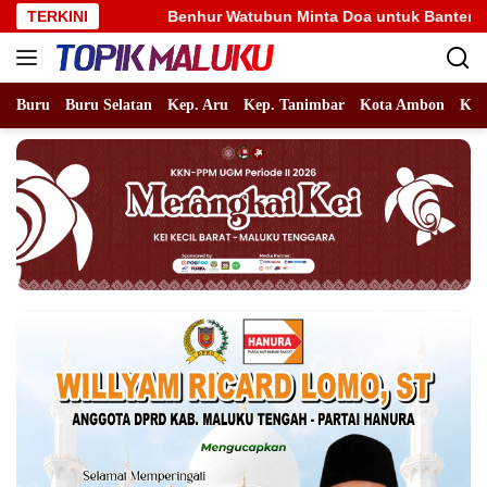
Langsung
TERKINI
Benhur Watubun Minta Doa untuk Banteng Maluku Raya FC B
ke
konten
Buru
Buru Selatan
Kep. Aru
Kep. Tanimbar
Kota Ambon
Kot