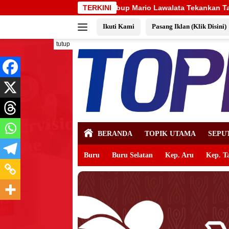
Langsung
o Lawalata Tekankan Tata Kelola Bersih
TERKINI
Kesbangpol Ma
ke
Ikuti Kami
Pasang Iklan (Klik Disini)
konten
tutup
BERANDA
TOPIK UTAMA
SEPU
Buru
Buru Selatan
Kep. Aru
Kep. T