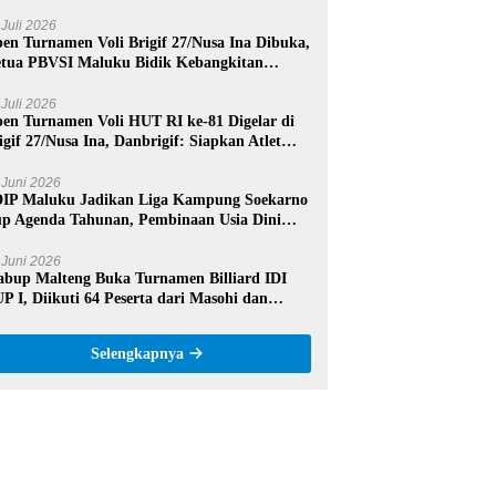
nia 2026
 Juli 2026
en Turnamen Voli Brigif 27/Nusa Ina Dibuka,
tua PBVSI Maluku Bidik Kebangkitan
estasi Voli Daerah
 Juli 2026
en Turnamen Voli HUT RI ke-81 Digelar di
igif 27/Nusa Ina, Danbrigif: Siapkan Atlet
rprestasi Maluku Tengah
 Juni 2026
IP Maluku Jadikan Liga Kampung Soekarno
p Agenda Tahunan, Pembinaan Usia Dini
di Fokus
 Juni 2026
bup Malteng Buka Turnamen Billiard IDI
P I, Diikuti 64 Peserta dari Masohi dan
mbon
Selengkapnya