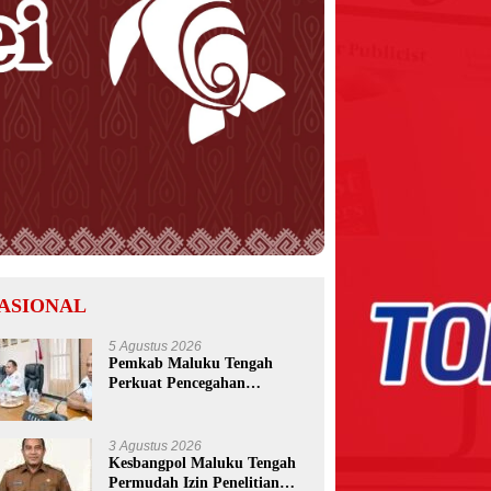
ASIONAL
5 Agustus 2026
Pemkab Maluku Tengah
Perkuat Pencegahan
Korupsi, Wabup Mario
Lawalata Tekankan Tata
Kelola Bersih
3 Agustus 2026
Kesbangpol Maluku Tengah
Permudah Izin Penelitian