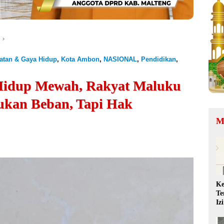
atan & Gaya Hidup
,
Kota Ambon
,
NASIONAL
,
Pendidikan
,
idup Mewah, Rakyat Maluku
Bukan Beban, Tapi Hak
M
Ke
Te
Iz
QR
Ta