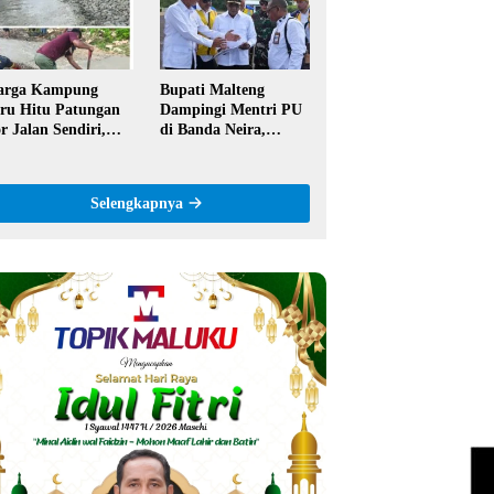
ntor
Semangat Hidop
Orang Basudara
arga Kampung
Bupati Malteng
ru Hitu Patungan
Dampingi Mentri PU
r Jalan Sendiri,
di Banda Neira,
aim Tak Pernah
Runway Bandara
pat Bantuan
Akan Diperpanjang
merintah
Jadi 2,2 Km
Selengkapnya