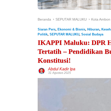
Beranda
SEPUTAR MALUKU
Kota Ambon
Siaran Pers
,
Ekonomi & Bisnis
,
Hiburan
,
Keseh
Politik
,
SEPUTAR MALUKU
,
Sosial Budaya
IKAPPI Maluku: DPR H
Tertatih – Pendidikan 
Konstitusi!
Abdul Kadir Ipa
31 Agustus 2025