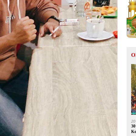
O
20
30
Ko