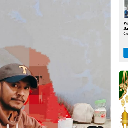
Ka
W
Ba
Co
Kl
Da
Pe