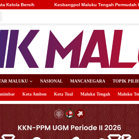
luku Tengah Permudah Izin Penelitian Lewat QR Code, Mahasiswa
TAR MALUKU
NASIONAL
MANCANEGARA
TOPIK PILI
animbar
Kota Ambon
Kota Tual
Maluku Tengah
Maluku Te