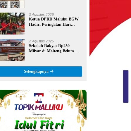
Lewat QR Code, Mahasiswa
Tak Perlu Datang ke Kantor
3 Agustus 2026
Ketua DPRD Maluku BGW
Hadiri Peringatan Hari
Pattimura ke-209 di Salatiga,
Gaungkan Semangat Hidop
Orang Basudara
2 Agustus 2026
Sekolah Rakyat Rp250
Milyar di Malteng Belum
Siap, Target Awal Agustus
Nihil, Pengawas Proyek
Bungkam
Selengkapnya