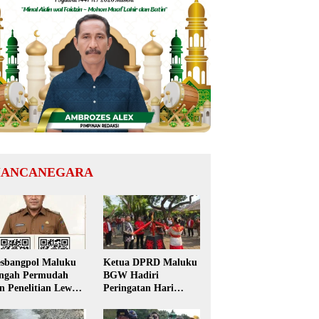
ANCANEGARA
sbangpol Maluku
Ketua DPRD Maluku
ngah Permudah
BGW Hadiri
in Penelitian Lewat
Peringatan Hari
 Code, Mahasiswa
Pattimura ke-209 di
k Perlu Datang ke
Salatiga, Gaungkan