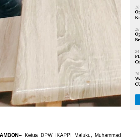
Du
18
Op
Ke
Pr
18
Op
Br
Be
24
PD
Cu
Ja
16
Wa
CU
A
, AMBON
– Ketua DPW IKAPPI Maluku, Muhammad