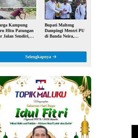
ntor
Semangat Hidop
Orang Basudara
arga Kampung
Bupati Malteng
ru Hitu Patungan
Dampingi Mentri PU
r Jalan Sendiri,
di Banda Neira,
aim Tak Pernah
Runway Bandara
pat Bantuan
Akan Diperpanjang
merintah
Jadi 2,2 Km
Selengkapnya