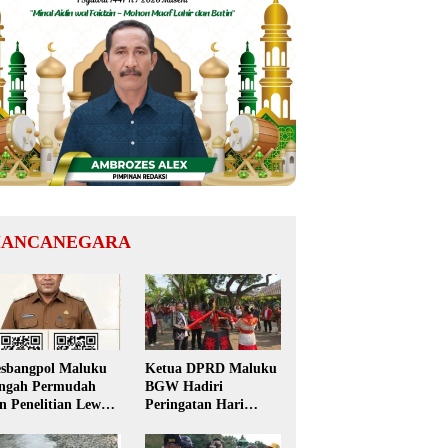
ANCANEGARA
sbangpol Maluku
Ketua DPRD Maluku
ngah Permudah
BGW Hadiri
in Penelitian Lewat
Peringatan Hari
 Code, Mahasiswa
Pattimura ke-209 di
k Perlu Datang ke
Salatiga, Gaungkan