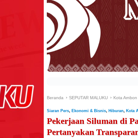
Beranda
SEPUTAR MALUKU
Kota Ambon
Siaran Pers
,
Ekonomi & Bisnis
,
Hiburan
,
Kota 
Pekerjaan Siluman di P
Pertanyakan Transparan