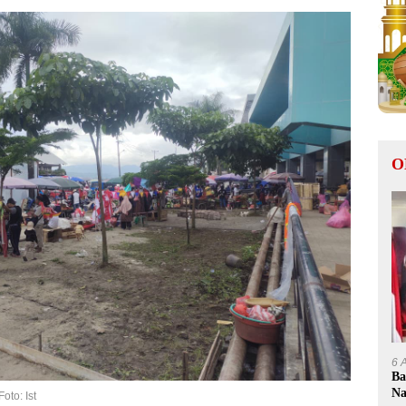
O
6 
Ba
Na
oto: Ist