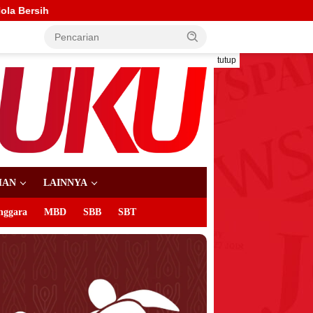
tutup
HAN
LAINNYA
nggara
MBD
SBB
SBT