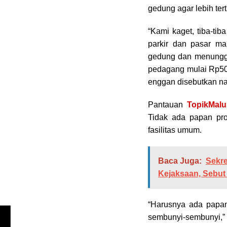
gedung agar lebih tert
“Kami kaget, tiba-ti
parkir dan pasar m
gedung dan menunggu
pedagang mulai Rp500
enggan disebutkan na
Pantauan
TopikMal
Tidak ada papan pro
fasilitas umum.
Baca Juga:
Sekre
Kejaksaan, Sebut
“Harusnya ada papan 
sembunyi-sembunyi,” 