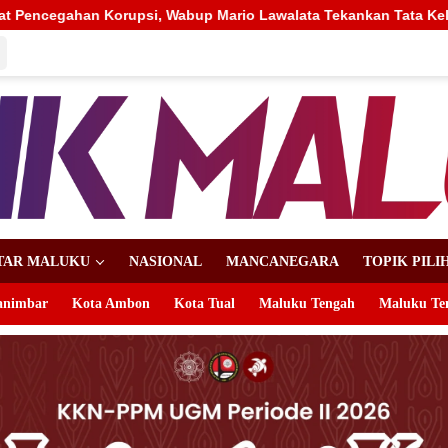
o Lawalata Tekankan Tata Kelola Bersih
TAR MALUKU
NASIONAL
MANCANEGARA
TOPIK PILI
animbar
Kota Ambon
Kota Tual
Maluku Tengah
Maluku Te