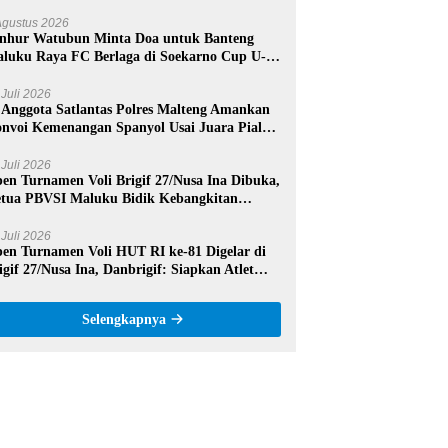
mangat dan Sportivitas
Agustus 2026
nhur Watubun Minta Doa untuk Banteng
luku Raya FC Berlaga di Soekarno Cup U-17
sional
 Juli 2026
 Anggota Satlantas Polres Malteng Amankan
nvoi Kemenangan Spanyol Usai Juara Piala
nia 2026
 Juli 2026
en Turnamen Voli Brigif 27/Nusa Ina Dibuka,
tua PBVSI Maluku Bidik Kebangkitan
estasi Voli Daerah
 Juli 2026
en Turnamen Voli HUT RI ke-81 Digelar di
igif 27/Nusa Ina, Danbrigif: Siapkan Atlet
rprestasi Maluku Tengah
Selengkapnya