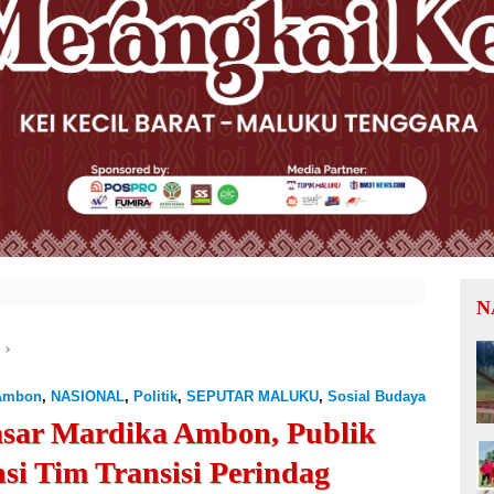
N
Ambon
,
NASIONAL
,
Politik
,
SEPUTAR MALUKU
,
Sosial Budaya
asar Mardika Ambon, Publik
si Tim Transisi Perindag