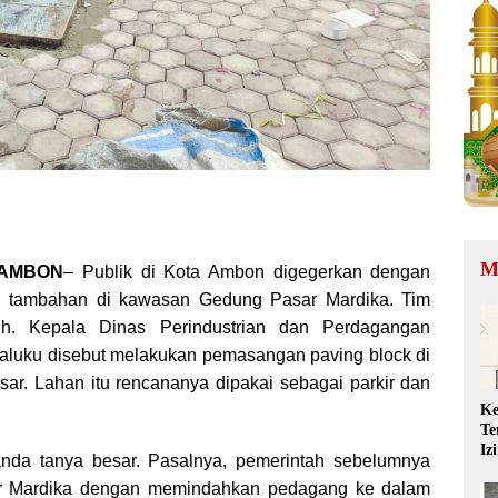
M
, AMBON
– Publik di Kota Ambon digegerkan dengan
n tambahan di kawasan Gedung Pasar Mardika. Tim
Plh. Kepala Dinas Perindustrian dan Perdagangan
Maluku disebut melakukan pemasangan paving block di
ar. Lahan itu rencananya dipakai sebagai parkir dan
Ke
Te
Iz
anda tanya besar. Pasalnya, pemerintah sebelumnya
QR
r Mardika dengan memindahkan pedagang ke dalam
Ta