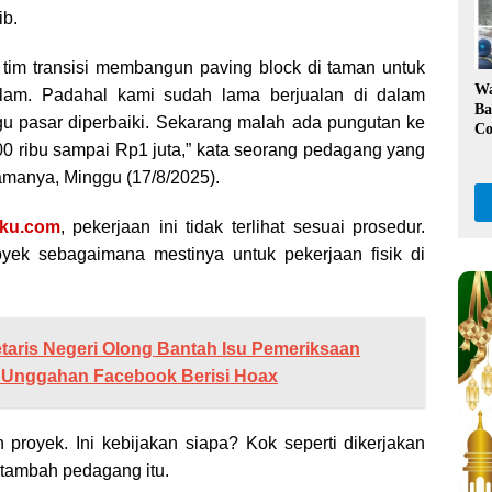
Ka
ib.
ba tim transisi membangun paving block di taman untuk
W
alam. Padahal kami sudah lama berjualan di dalam
Ba
 pasar diperbaiki. Sekarang malah ada pungutan ke
Co
 ribu sampai Rp1 juta,” kata seorang pedagang yang
Kl
Da
manya, Minggu (17/8/2025).
Pe
uku.com
, pekerjaan ini tidak terlihat sesuai prosedur.
yek sebagaimana mestinya untuk pekerjaan fisik di
taris Negeri Olong Bantah Isu Pemeriksaan
 Unggahan Facebook Berisi Hoax
proyek. Ini kebijakan siapa? Kok seperti dikerjakan
tambah pedagang itu.