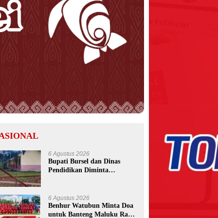
ASIONAL
6 Agustus 2026
Bupati Bursel dan Dinas
Pendidikan Diminta
Bertindak Usai Pemalangan
SD Negeri 09 Namrole
6 Agustus 2026
Benhur Watubun Minta Doa
untuk Banteng Maluku Raya