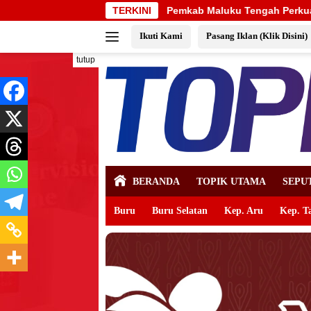
Langsung
Pemkab Maluku Tengah Perkuat Pencegahan Korupsi, Wabup Mari
TERKINI
ke
Ikuti Kami
Pasang Iklan (Klik Disini)
konten
tutup
BERANDA
TOPIK UTAMA
SEPU
Buru
Buru Selatan
Kep. Aru
Kep. T