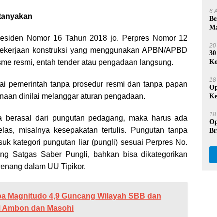
Se
6 
tanyakan
Be
Ma
Na
residen Nomor 16 Tahun 2018 jo. Perpres Nomor 12
20
 pekerjaan konstruksi yang menggunakan APBN/APBD
30
sme resmi, entah tender atau pengadaan langsung.
Ko
Du
18
ayai pemerintah tanpa prosedur resmi dan tanpa papan
Op
naan dinilai melanggar aturan pengadaan.
Ke
Pr
18
na berasal dari pungutan pedagang, maka harus ada
Op
las, misalnya kesepakatan tertulis. Pungutan tanpa
Br
Be
uk kategori pungutan liar (pungli) sesuai Perpres No.
ng Satgas Saber Pungli, bahkan bisa dikategorikan
nang dalam UU Tipikor.
a Magnitudo 4,9 Guncang Wilayah SBB dan
di Ambon dan Masohi