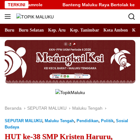
Langsung
 09 Namrole
TERKINI
Banteng Maluku Raya Bertolak ke Putaran Na
ke
konten
Buru
Buru Selatan
Kep. Aru
Kep. Tanimbar
Kota Ambon
Kot
Beranda
SEPUTAR MALUKU
Maluku Tengah
SEPUTAR MALUKU
,
Maluku Tengah
,
Pendidikan
,
Politik
,
Sosial
Budaya
HUT ke-38 SMP Kristen Haruru,