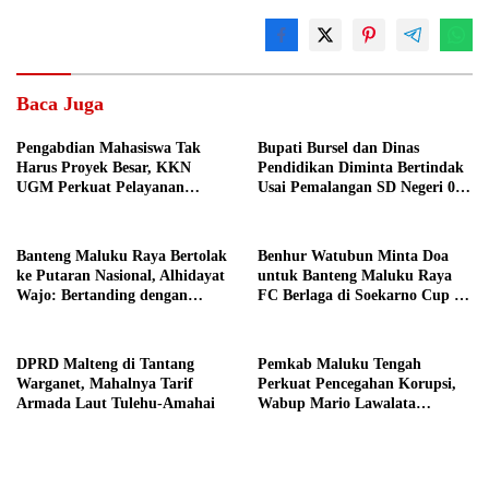
Baca Juga
Pengabdian Mahasiswa Tak
Bupati Bursel dan Dinas
Harus Proyek Besar, KKN
Pendidikan Diminta Bertindak
UGM Perkuat Pelayanan
Usai Pemalangan SD Negeri 09
Publik dari Pustu Desa
Namrole
Banteng Maluku Raya Bertolak
Benhur Watubun Minta Doa
ke Putaran Nasional, Alhidayat
untuk Banteng Maluku Raya
Wajo: Bertanding dengan
FC Berlaga di Soekarno Cup U-
Semangat dan Sportivitas
17 Nasional
DPRD Malteng di Tantang
Pemkab Maluku Tengah
Warganet, Mahalnya Tarif
Perkuat Pencegahan Korupsi,
Armada Laut Tulehu-Amahai
Wabup Mario Lawalata
Tekankan Tata Kelola Bersih