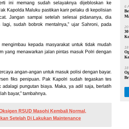
Se
rti ini memang sudah selayaknya dijebloskan ke
6 
ak Kapolda Maluku pastikan karir pelaku di kepolisian
Be
Ma
ecat. Jangan sampai setelah selesai pidananya, dia
Na
 lagi, sudah bobrok mentalnya,” ujar Sahroni, pada
20
30
Ko
Du
 mengimbau kepada masyarakat untuk tidak mudah
18
m yang menawarkan jalan pintas masuk Polri dengan
Op
Ke
.
Pr
18
ercaya angan-angan untuk masuk polisi dengan bayar.
Op
Br
rsen fiks penipuan. Pak Kapolri sudah tegaskan tes
Be
dak adalagi pungutan biaya. Maka, ya adil saja, berlatih
lah bayar,” tambahnya.
 Oksigen RSUD Masohi Kembali Normal,
kan Setelah Di Lakukan Maintenance