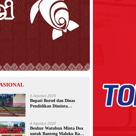
ASIONAL
6 Agustus 2026
Bupati Bursel dan Dinas
Pendidikan Diminta
Bertindak Usai Pemalangan
SD Negeri 09 Namrole
6 Agustus 2026
Benhur Watubun Minta Doa
untuk Banteng Maluku Raya