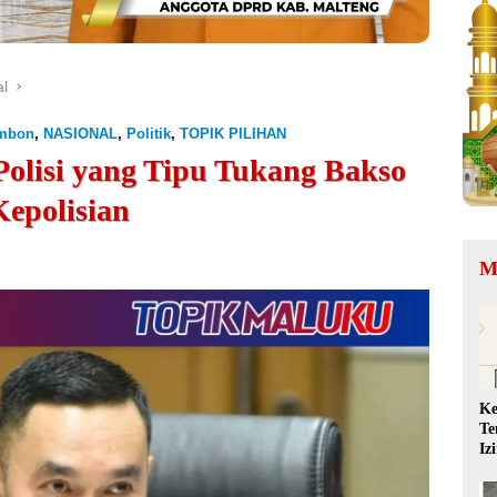
l
Ambon
,
NASIONAL
,
Politik
,
TOPIK PILIHAN
Polisi yang Tipu Tukang Bakso
Kepolisian
M
Ke
Te
Iz
QR
Ta