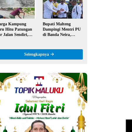
ntor
Semangat Hidop
Orang Basudara
arga Kampung
Bupati Malteng
ru Hitu Patungan
Dampingi Mentri PU
r Jalan Sendiri,
di Banda Neira,
aim Tak Pernah
Runway Bandara
pat Bantuan
Akan Diperpanjang
merintah
Jadi 2,2 Km
Selengkapnya