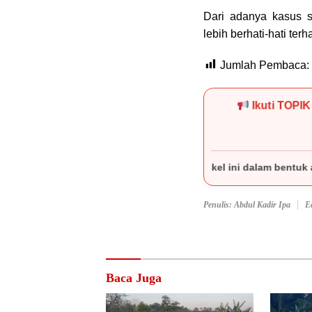
Dari adanya kasus se
lebih berhati-hati te
Jumlah Pembaca:
Ikuti TOPI
eluruh isi artikel ini dalam bentuk apa pun tanpa izin tertuli
Penulis: Abdul Kadir Ipa
E
Baca Juga