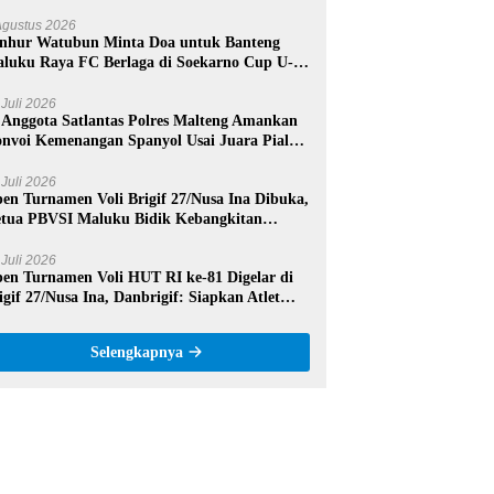
mangat dan Sportivitas
Agustus 2026
nhur Watubun Minta Doa untuk Banteng
luku Raya FC Berlaga di Soekarno Cup U-17
sional
 Juli 2026
 Anggota Satlantas Polres Malteng Amankan
nvoi Kemenangan Spanyol Usai Juara Piala
nia 2026
 Juli 2026
en Turnamen Voli Brigif 27/Nusa Ina Dibuka,
tua PBVSI Maluku Bidik Kebangkitan
estasi Voli Daerah
 Juli 2026
en Turnamen Voli HUT RI ke-81 Digelar di
igif 27/Nusa Ina, Danbrigif: Siapkan Atlet
rprestasi Maluku Tengah
Selengkapnya