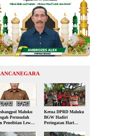
ANCANEGARA
sbangpol Maluku
Ketua DPRD Maluku
ngah Permudah
BGW Hadiri
in Penelitian Lewat
Peringatan Hari
 Code, Mahasiswa
Pattimura ke-209 di
k Perlu Datang ke
Salatiga, Gaungkan