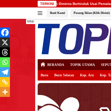
Langsung
 Diminta Bertindak Usai Pemalangan SD Negeri 09 Namrole
TERKINI
ke
Ikuti Kami
Pasang Iklan (Klik Disini)
konten
tutup
BERANDA
TOPIK UTAMA
SEPU
Buru
Buru Selatan
Kep. Aru
Kep. T