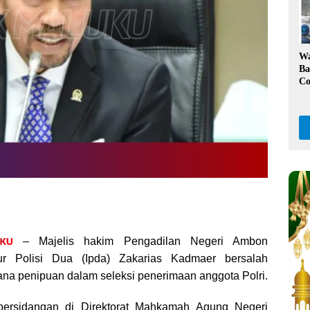
Ka
W
Ba
Co
Kl
Da
Pe
– Majelis hakim Pengadilan Negeri Ambon
ur Polisi Dua (Ipda) Zakarias Kadmaer bersalah
ana penipuan dalam seleksi penerimaan anggota Polri.
persidangan di Direktorat Mahkamah Agung Negeri