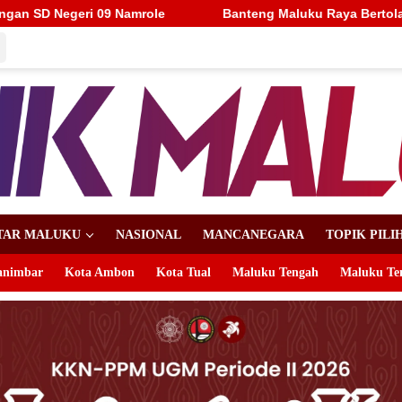
Banteng Maluku Raya Bertolak ke Putaran Nasional, Alhidayat
TAR MALUKU
NASIONAL
MANCANEGARA
TOPIK PILI
animbar
Kota Ambon
Kota Tual
Maluku Tengah
Maluku Te