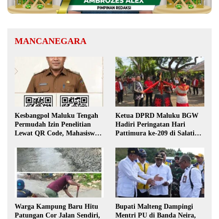
MANCANEGARA
Kesbangpol Maluku Tengah
Ketua DPRD Maluku BGW
Permudah Izin Penelitian
Hadiri Peringatan Hari
Lewat QR Code, Mahasiswa
Pattimura ke-209 di Salatiga,
Tak Perlu Datang ke Kantor
Gaungkan Semangat Hidop
Orang Basudara
Warga Kampung Baru Hitu
Bupati Malteng Dampingi
Patungan Cor Jalan Sendiri,
Mentri PU di Banda Neira,