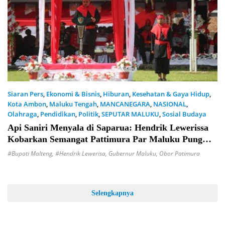
Siaran Pers
,
Ekonomi & Bisnis
,
Hiburan
,
Kesehatan & Gaya Hidup
,
Kota Ambon
,
Maluku Tengah
,
MANCANEGARA
,
NASIONAL
,
Olahraga
,
Pendidikan
,
Politik
,
SEPUTAR MALUKU
,
Sosial Budaya
15 Mei 2025
Api Saniri Menyala di Saparua: Hendrik Lewerissa
Kobarkan Semangat Pattimura Par Maluku Pung
Bae
#Bupati Malteng
,
#Hendrik Lewerisa
,
Gubernur Maluku
,
Obor Patimura
Selengkapnya