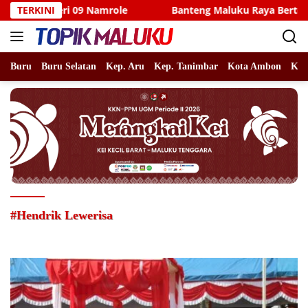
Langsung
Negeri 09 Namrole
TERKINI
Banteng Maluku Raya Bertolak ke Put
ke
konten
Buru
Buru Selatan
Kep. Aru
Kep. Tanimbar
Kota Ambon
Kot
#Hendrik Lewerisa