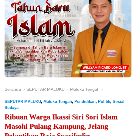
Beranda
SEPUTAR MALUKU
Maluku Tengah
SEPUTAR MALUKU
,
Maluku Tengah
,
Pendidikan
,
Politik
,
Sosial
Budaya
Ribuan Warga Ikassi Siri Sori Islam
Masohi Pulang Kampung, Jelang
Pelantikan Raja Syarifudin