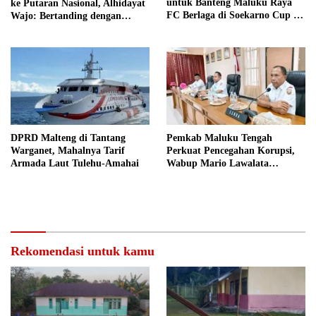
untuk Banteng Maluku Raya
ke Putaran Nasional, Alhidayat
FC Berlaga di Soekarno Cup U-
Wajo: Bertanding dengan
17 Nasional
Semangat dan Sportivitas
DPRD Malteng di Tantang
Pemkab Maluku Tengah
Warganet, Mahalnya Tarif
Perkuat Pencegahan Korupsi,
Armada Laut Tulehu-Amahai
Wabup Mario Lawalata
Tekankan Tata Kelola Bersih
Rekomendasi untuk kamu