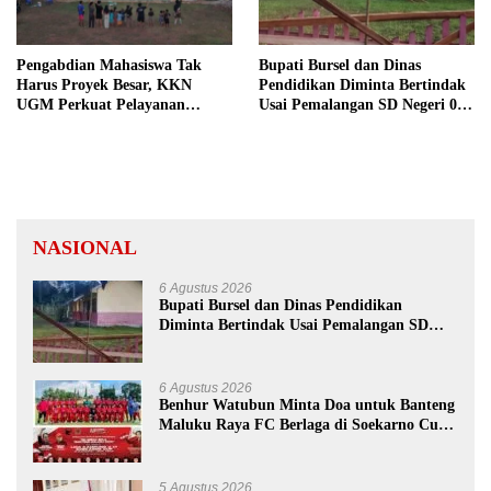
Pengabdian Mahasiswa Tak
Bupati Bursel dan Dinas
Harus Proyek Besar, KKN
Pendidikan Diminta Bertindak
UGM Perkuat Pelayanan
Usai Pemalangan SD Negeri 09
Publik dari Pustu Desa
Namrole
NASIONAL
6 Agustus 2026
Bupati Bursel dan Dinas Pendidikan
Diminta Bertindak Usai Pemalangan SD
Negeri 09 Namrole
6 Agustus 2026
Benhur Watubun Minta Doa untuk Banteng
Maluku Raya FC Berlaga di Soekarno Cup
U-17 Nasional
5 Agustus 2026