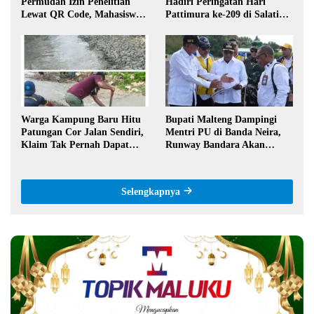
Permudah Izin Penelitian
Hadiri Peringatan Hari
Lewat QR Code, Mahasiswa
Pattimura ke-209 di Salatiga,
Tak Perlu Datang ke Kantor
Gaungkan Semangat Hidop
Orang Basudara
Warga Kampung Baru Hitu
Bupati Malteng Dampingi
Patungan Cor Jalan Sendiri,
Mentri PU di Banda Neira,
Klaim Tak Pernah Dapat
Runway Bandara Akan
Bantuan Pemerintah
Diperpanjang Jadi 2,2 Km
Selengkapnya