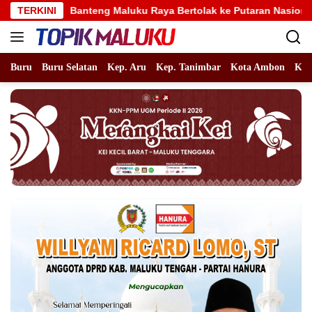
Langsung
anteng Maluku Raya Bertolak ke Putaran Nasional, Alhidayat Waj
TERKINI
ke
konten
Buru
Buru Selatan
Kep. Aru
Kep. Tanimbar
Kota Ambon
Kot