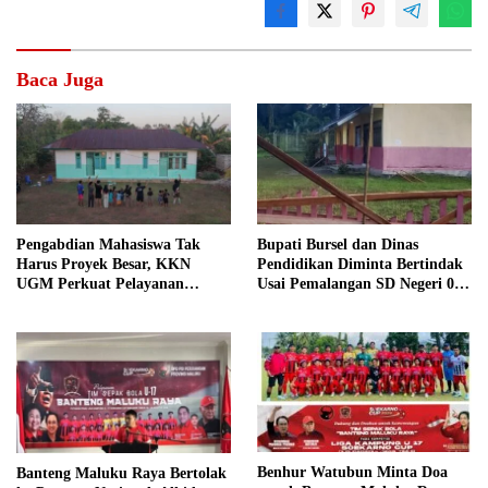
Baca Juga
Pengabdian Mahasiswa Tak
Bupati Bursel dan Dinas
Harus Proyek Besar, KKN
Pendidikan Diminta Bertindak
UGM Perkuat Pelayanan
Usai Pemalangan SD Negeri 09
Publik dari Pustu Desa
Namrole
Benhur Watubun Minta Doa
Banteng Maluku Raya Bertolak