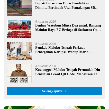
Bupati Bursel dan Dinas Pendidikan
Diminta Bertindak Usai Pemalangan SD
Negeri 09 Namrole
6 Agustus 2026
Benhur Watubun Minta Doa untuk Banteng
Maluku Raya FC Berlaga di Soekarno Cup
U-17 Nasional
5 Agustus 2026
Pemkab Maluku Tengah Perkuat
Pencegahan Korupsi, Wabup Mario
Lawalata Tekankan Tata Kelola Bersih
3 Agustus 2026
Kesbangpol Maluku Tengah Permudah Izin
Penelitian Lewat QR Code, Mahasiswa Tak
Perlu Datang ke Kantor
Selengkapnya