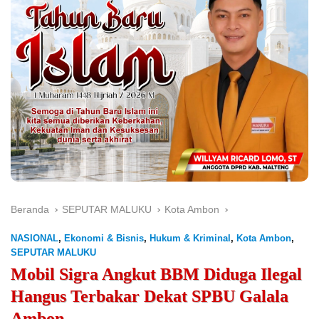
Beranda
SEPUTAR MALUKU
Kota Ambon
NASIONAL
,
Ekonomi & Bisnis
,
Hukum & Kriminal
,
Kota Ambon
,
SEPUTAR MALUKU
Mobil Sigra Angkut BBM Diduga Ilegal
Hangus Terbakar Dekat SPBU Galala
Ambon