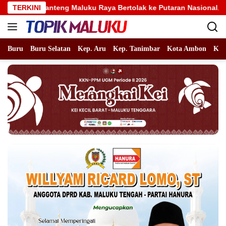
Langsung
eng Maluku Raya Bertolak ke Putaran Nasional, Alhidayat Wajo: 
TERKINI
ke
konten
Buru
Buru Selatan
Kep. Aru
Kep. Tanimbar
Kota Ambon
Kot