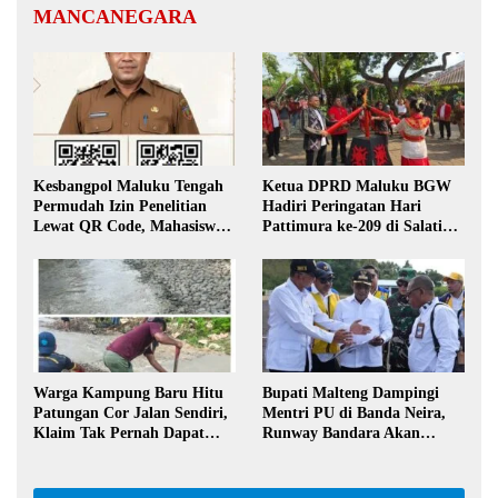
MANCANEGARA
Kesbangpol Maluku Tengah
Ketua DPRD Maluku BGW
Permudah Izin Penelitian
Hadiri Peringatan Hari
Lewat QR Code, Mahasiswa
Pattimura ke-209 di Salatiga,
Tak Perlu Datang ke Kantor
Gaungkan Semangat Hidop
Orang Basudara
Warga Kampung Baru Hitu
Bupati Malteng Dampingi
Patungan Cor Jalan Sendiri,
Mentri PU di Banda Neira,
Klaim Tak Pernah Dapat
Runway Bandara Akan
Bantuan Pemerintah
Diperpanjang Jadi 2,2 Km