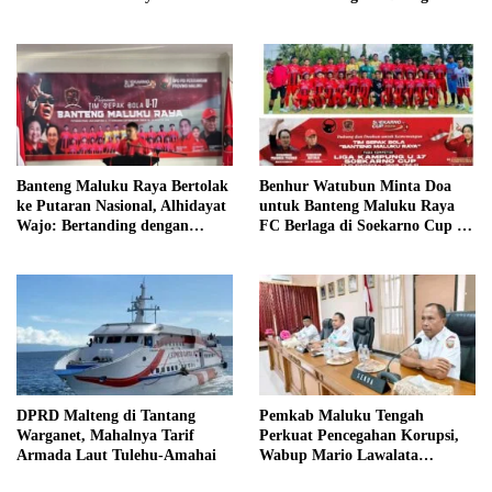
Publik dari Pustu Desa
Namrole
Benhur Watubun Minta Doa
Banteng Maluku Raya Bertolak
untuk Banteng Maluku Raya
ke Putaran Nasional, Alhidayat
FC Berlaga di Soekarno Cup U-
Wajo: Bertanding dengan
17 Nasional
Semangat dan Sportivitas
DPRD Malteng di Tantang
Pemkab Maluku Tengah
Warganet, Mahalnya Tarif
Perkuat Pencegahan Korupsi,
Armada Laut Tulehu-Amahai
Wabup Mario Lawalata
Tekankan Tata Kelola Bersih