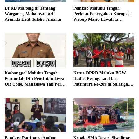
DPRD Malteng di Tantang
Pemkab Maluku Tengah
Warganet, Mahalnya Tarif
Perkuat Pencegahan Korupsi,
Armada Laut Tulehu-Amahai
Wabup Mario Lawalata
Tekankan Tata Kelola Bersih
Kesbangpol Maluku Tengah
Ketua DPRD Maluku BGW
Permudah Izin Penelitian Lewat
Hadiri Peringatan Hari
QR Code, Mahasiswa Tak Perlu
Pattimura ke-209 di Salatiga,
Datang ke Kantor
Gaungkan Semangat Hidop
Orang Basudara
Bandara Pattimura Ambon
Kepala SMA Negeri Siwalima: