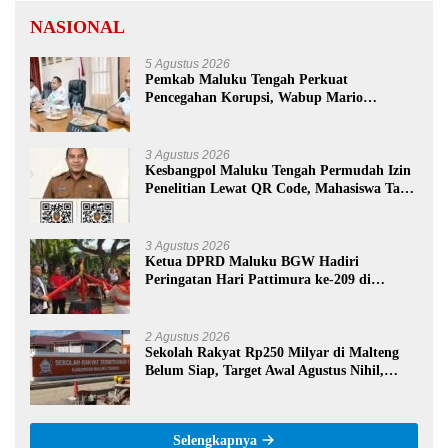
NASIONAL
5 Agustus 2026
Pemkab Maluku Tengah Perkuat
Pencegahan Korupsi, Wabup Mario
Lawalata Tekankan Tata Kelola Bersih
3 Agustus 2026
Kesbangpol Maluku Tengah Permudah Izin
Penelitian Lewat QR Code, Mahasiswa Tak
Perlu Datang ke Kantor
3 Agustus 2026
Ketua DPRD Maluku BGW Hadiri
Peringatan Hari Pattimura ke-209 di
Salatiga, Gaungkan Semangat Hidop Orang
Basudara
2 Agustus 2026
Sekolah Rakyat Rp250 Milyar di Malteng
Belum Siap, Target Awal Agustus Nihil,
Pengawas Proyek Bungkam
Selengkapnya