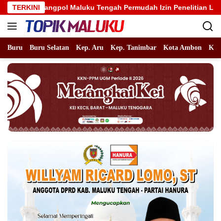
Langsung
ol Maluku Tengah Permudah Izin Penelitian Lewat QR Code, Mah
TERKINI
ke
konten
Buru
Buru Selatan
Kep. Aru
Kep. Tanimbar
Kota Ambon
Kot