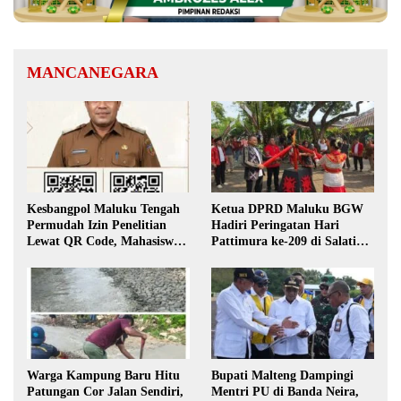
MANCANEGARA
Kesbangpol Maluku Tengah
Ketua DPRD Maluku BGW
Permudah Izin Penelitian
Hadiri Peringatan Hari
Lewat QR Code, Mahasiswa
Pattimura ke-209 di Salatiga,
Tak Perlu Datang ke Kantor
Gaungkan Semangat Hidop
Orang Basudara
Warga Kampung Baru Hitu
Bupati Malteng Dampingi
Patungan Cor Jalan Sendiri,
Mentri PU di Banda Neira,