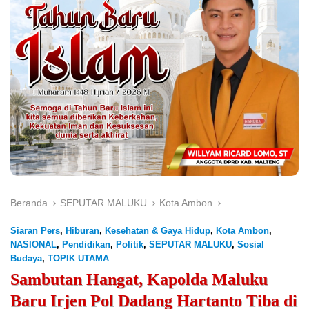
Beranda
SEPUTAR MALUKU
Kota Ambon
Siaran Pers
,
Hiburan
,
Kesehatan & Gaya Hidup
,
Kota Ambon
,
NASIONAL
,
Pendidikan
,
Politik
,
SEPUTAR MALUKU
,
Sosial
Budaya
,
TOPIK UTAMA
Sambutan Hangat, Kapolda Maluku
Baru Irjen Pol Dadang Hartanto Tiba di