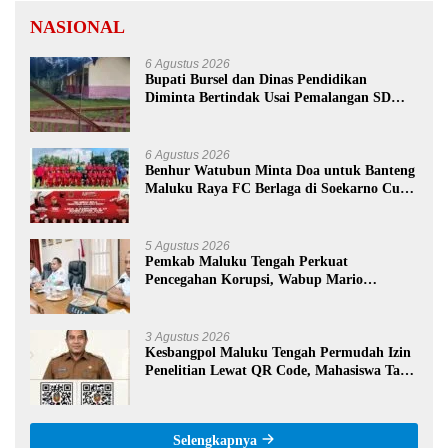
NASIONAL
6 Agustus 2026
Bupati Bursel dan Dinas Pendidikan
Diminta Bertindak Usai Pemalangan SD
Negeri 09 Namrole
6 Agustus 2026
Benhur Watubun Minta Doa untuk Banteng
Maluku Raya FC Berlaga di Soekarno Cup
U-17 Nasional
5 Agustus 2026
Pemkab Maluku Tengah Perkuat
Pencegahan Korupsi, Wabup Mario
Lawalata Tekankan Tata Kelola Bersih
3 Agustus 2026
Kesbangpol Maluku Tengah Permudah Izin
Penelitian Lewat QR Code, Mahasiswa Tak
Perlu Datang ke Kantor
Selengkapnya