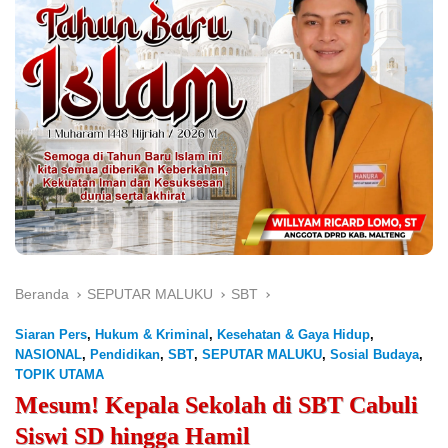
Beranda
SEPUTAR MALUKU
SBT
Siaran Pers
,
Hukum & Kriminal
,
Kesehatan & Gaya Hidup
,
NASIONAL
,
Pendidikan
,
SBT
,
SEPUTAR MALUKU
,
Sosial Budaya
,
TOPIK UTAMA
Mesum! Kepala Sekolah di SBT Cabuli
Siswi SD hingga Hamil