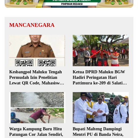
MANCANEGARA
Kesbangpol Maluku Tengah
Ketua DPRD Maluku BGW
Permudah Izin Penelitian
Hadiri Peringatan Hari
Lewat QR Code, Mahasiswa
Pattimura ke-209 di Salatiga,
Tak Perlu Datang ke Kantor
Gaungkan Semangat Hidop
Orang Basudara
Warga Kampung Baru Hitu
Bupati Malteng Dampingi
Patungan Cor Jalan Sendiri,
Mentri PU di Banda Neira,