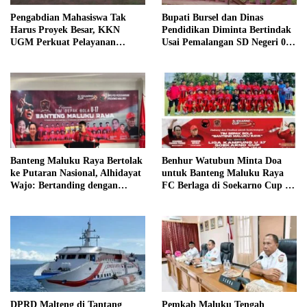
Pengabdian Mahasiswa Tak
Bupati Bursel dan Dinas
Harus Proyek Besar, KKN
Pendidikan Diminta Bertindak
UGM Perkuat Pelayanan
Usai Pemalangan SD Negeri 09
Publik dari Pustu Desa
Namrole
Benhur Watubun Minta Doa
Banteng Maluku Raya Bertolak
untuk Banteng Maluku Raya
ke Putaran Nasional, Alhidayat
FC Berlaga di Soekarno Cup U-
Wajo: Bertanding dengan
17 Nasional
Semangat dan Sportivitas
DPRD Malteng di Tantang
Pemkab Maluku Tengah