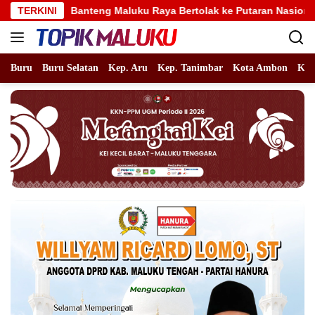
Langsung
anteng Maluku Raya Bertolak ke Putaran Nasional, Alhidayat Waj
TERKINI
ke
konten
Buru
Buru Selatan
Kep. Aru
Kep. Tanimbar
Kota Ambon
Kot