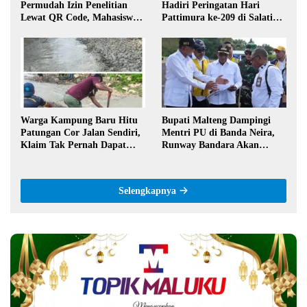
Permudah Izin Penelitian
Hadiri Peringatan Hari
Lewat QR Code, Mahasiswa
Pattimura ke-209 di Salatiga,
Tak Perlu Datang ke Kantor
Gaungkan Semangat Hidop
Orang Basudara
Warga Kampung Baru Hitu
Bupati Malteng Dampingi
Patungan Cor Jalan Sendiri,
Mentri PU di Banda Neira,
Klaim Tak Pernah Dapat
Runway Bandara Akan
Bantuan Pemerintah
Diperpanjang Jadi 2,2 Km
Selengkapnya