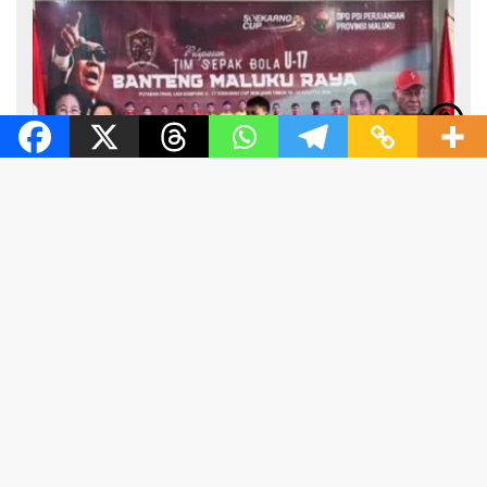
tutup
6 Agustus 2026
Banteng Maluku Raya Bertolak ke Putaran Nasional, Alhidayat
Wajo: Bertanding dengan Semangat dan Sportivitas
6 Agustus 2026
Benhur Watubun Minta Doa untuk Banteng Maluku Raya FC
Berlaga di Soekarno Cup U-17 Nasional
20 Juli 2026
30 Anggota Satlantas Polres Malteng Amankan Konvoi
Kemenangan Spanyol Usai Juara Piala Dunia 2026
18 Juli 2026
Open Turnamen Voli Brigif 27/Nusa Ina Dibuka, Ketua PBVSI
Maluku Bidik Kebangkitan Prestasi Voli Daerah