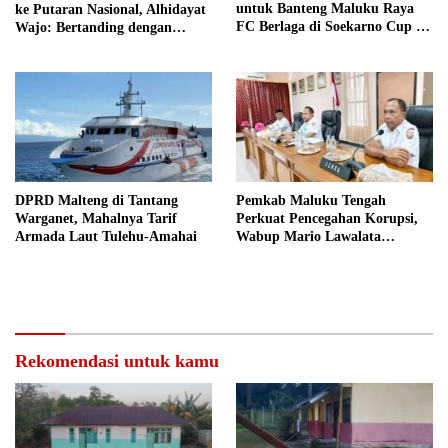
untuk Banteng Maluku Raya
ke Putaran Nasional, Alhidayat
FC Berlaga di Soekarno Cup U-
Wajo: Bertanding dengan
17 Nasional
Semangat dan Sportivitas
DPRD Malteng di Tantang
Pemkab Maluku Tengah
Warganet, Mahalnya Tarif
Perkuat Pencegahan Korupsi,
Armada Laut Tulehu-Amahai
Wabup Mario Lawalata
Tekankan Tata Kelola Bersih
Rekomendasi untuk kamu