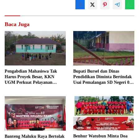
Baca Juga
Pengabdian Mahasiswa Tak
Bupati Bursel dan Dinas
Harus Proyek Besar, KKN
Pendidikan Diminta Bertindak
UGM Perkuat Pelayanan
Usai Pemalangan SD Negeri 09
Publik dari Pustu Desa
Namrole
Benhur Watubun Minta Doa
Banteng Maluku Raya Bertolak