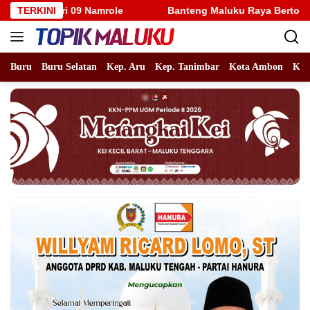
Langsung
Namrole
TERKINI
Banteng Maluku Raya Bertolak ke Putaran Nasion
ke
konten
Buru
Buru Selatan
Kep. Aru
Kep. Tanimbar
Kota Ambon
Kot