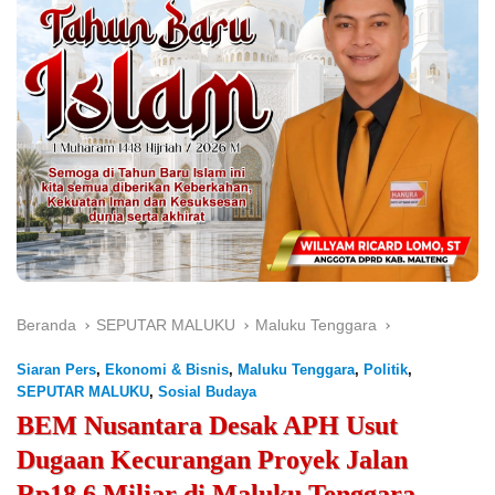
Beranda
SEPUTAR MALUKU
Maluku Tenggara
Siaran Pers
,
Ekonomi & Bisnis
,
Maluku Tenggara
,
Politik
,
SEPUTAR MALUKU
,
Sosial Budaya
BEM Nusantara Desak APH Usut
Dugaan Kecurangan Proyek Jalan
Rp18,6 Miliar di Maluku Tenggara