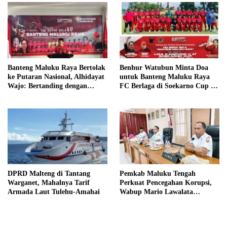
Benhur Watubun Minta Doa
Banteng Maluku Raya Bertolak
untuk Banteng Maluku Raya
ke Putaran Nasional, Alhidayat
FC Berlaga di Soekarno Cup U-
Wajo: Bertanding dengan
17 Nasional
Semangat dan Sportivitas
DPRD Malteng di Tantang
Pemkab Maluku Tengah
Warganet, Mahalnya Tarif
Perkuat Pencegahan Korupsi,
Armada Laut Tulehu-Amahai
Wabup Mario Lawalata
Tekankan Tata Kelola Bersih