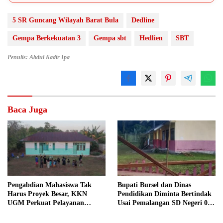
5 SR Guncang Wilayah Barat Bula
Dedline
Gempa Berkekuatan 3
Gempa sbt
Hedlien
SBT
Penulis: Abdul Kadir Ipa
Baca Juga
Pengabdian Mahasiswa Tak
Bupati Bursel dan Dinas
Harus Proyek Besar, KKN
Pendidikan Diminta Bertindak
UGM Perkuat Pelayanan
Usai Pemalangan SD Negeri 09
Publik dari Pustu Desa
Namrole