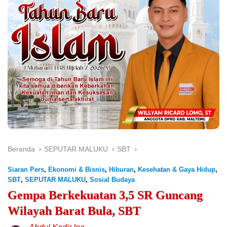
Beranda
SEPUTAR MALUKU
SBT
Siaran Pers
,
Ekonomi & Bisnis
,
Hiburan
,
Kesehatan & Gaya Hidup
,
SBT
,
SEPUTAR MALUKU
,
Sosial Budaya
Gempa Berkekuatan 3,5 SR Guncang
Wilayah Barat Bula, SBT