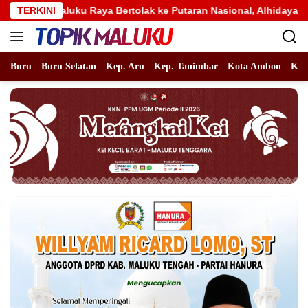
Langsung
 Raya Bertolak ke Putaran Nasional, Alhidayat Wajo: Bertandin
TERKINI
ke
konten
Buru
Buru Selatan
Kep. Aru
Kep. Tanimbar
Kota Ambon
Kot