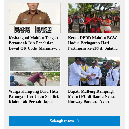
Kesbangpol Maluku Tengah
Ketua DPRD Maluku BGW
Permudah Izin Penelitian
Hadiri Peringatan Hari
Lewat QR Code, Mahasiswa
Pattimura ke-209 di Salatiga,
Tak Perlu Datang ke Kantor
Gaungkan Semangat Hidop
Orang Basudara
Warga Kampung Baru Hitu
Bupati Malteng Dampingi
Patungan Cor Jalan Sendiri,
Mentri PU di Banda Neira,
Klaim Tak Pernah Dapat
Runway Bandara Akan
Bantuan Pemerintah
Diperpanjang Jadi 2,2 Km
Selengkapnya