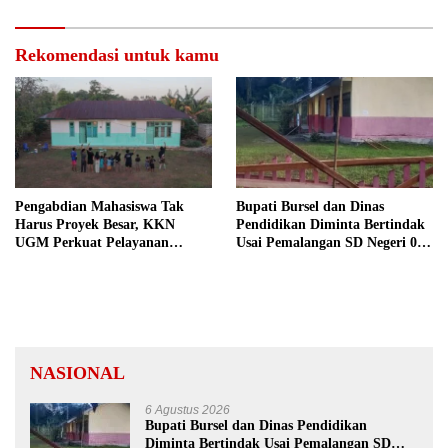
Rekomendasi untuk kamu
Pengabdian Mahasiswa Tak
Bupati Bursel dan Dinas
Harus Proyek Besar, KKN
Pendidikan Diminta Bertindak
UGM Perkuat Pelayanan
Usai Pemalangan SD Negeri 09
Publik dari Pustu Desa
Namrole
NASIONAL
6 Agustus 2026
Bupati Bursel dan Dinas Pendidikan
Diminta Bertindak Usai Pemalangan SD