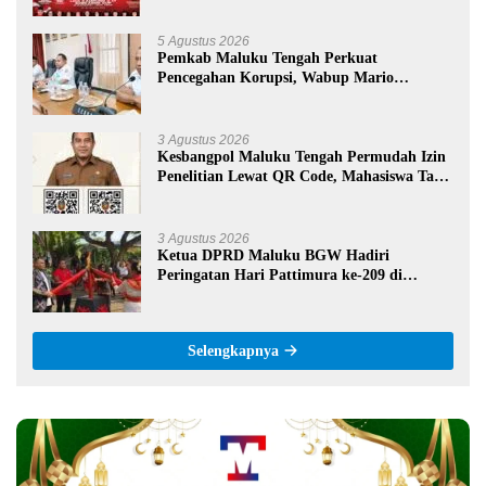
5 Agustus 2026
Pemkab Maluku Tengah Perkuat
Pencegahan Korupsi, Wabup Mario
Lawalata Tekankan Tata Kelola Bersih
3 Agustus 2026
Kesbangpol Maluku Tengah Permudah Izin
Penelitian Lewat QR Code, Mahasiswa Tak
Perlu Datang ke Kantor
3 Agustus 2026
Ketua DPRD Maluku BGW Hadiri
Peringatan Hari Pattimura ke-209 di
Salatiga, Gaungkan Semangat Hidop Orang
Basudara
Selengkapnya