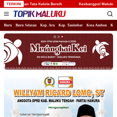
Langsung
 Kelola Bersih
TERKINI
Kesbangpol Maluku Tengah Permudah Izi
ke
konten
Buru
Buru Selatan
Kep. Aru
Kep. Tanimbar
Kota Ambon
Kot