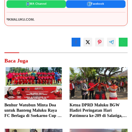
WA Channel
Facebook
D
Baca Juga
Benhur Watubun Minta Doa
Ketua DPRD Maluku BGW
untuk Banteng Maluku Raya
Hadiri Peringatan Hari
FC Berlaga di Soekarno Cup U-
Pattimura ke-209 di Salatiga,
17 Nasional
Gaungkan Semangat Hidop
Orang Basudara