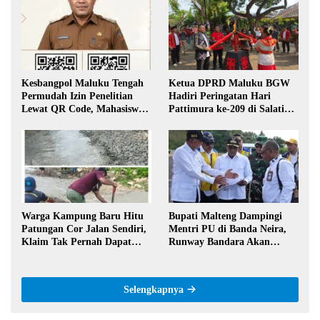
Kesbangpol Maluku Tengah
Ketua DPRD Maluku BGW
Permudah Izin Penelitian
Hadiri Peringatan Hari
Lewat QR Code, Mahasiswa
Pattimura ke-209 di Salatiga,
Tak Perlu Datang ke Kantor
Gaungkan Semangat Hidop
Orang Basudara
Warga Kampung Baru Hitu
Bupati Malteng Dampingi
Patungan Cor Jalan Sendiri,
Mentri PU di Banda Neira,
Klaim Tak Pernah Dapat
Runway Bandara Akan
Bantuan Pemerintah
Diperpanjang Jadi 2,2 Km
Selengkapnya