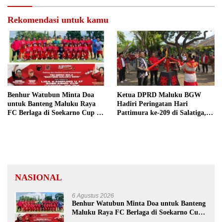
Rekomendasi untuk kamu
Benhur Watubun Minta Doa
Ketua DPRD Maluku BGW
untuk Banteng Maluku Raya
Hadiri Peringatan Hari
FC Berlaga di Soekarno Cup U-
Pattimura ke-209 di Salatiga,
17 Nasional
Gaungkan Semangat Hidop
Orang Basudara
NASIONAL
6 Agustus 2026
Benhur Watubun Minta Doa untuk Banteng
Maluku Raya FC Berlaga di Soekarno Cup
U-17 Nasional