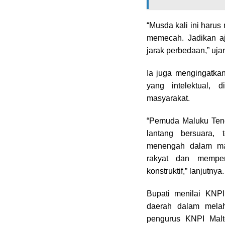
“Musda kali ini haru
memecah. Jadikan aj
jarak perbedaan,” ujar
Ia juga mengingatka
yang intelektual, 
masyarakat.
“Pemuda Maluku Tenga
lantang bersuara, 
menengah dalam mas
rakyat dan memper
konstruktif,” lanjutnya.
Bupati menilai KNPI 
daerah dalam melah
pengurus KNPI Mal