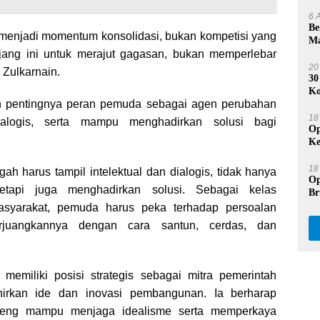
Se
6 
Be
s menjadi momentum konsolidasi, bukan kompetisi yang
Ma
Na
ang ini untuk merajut gagasan, bukan memperlebar
20
 Zulkarnain.
30
Ko
n pentingnya peran pemuda sebagai agen perubahan
Du
18
dialogis, serta mampu menghadirkan solusi bagi
Op
Ke
Pr
18
h harus tampil intelektual dan dialogis, tidak hanya
Op
tetapi juga menghadirkan solusi. Sebagai kelas
Br
Be
yarakat, pemuda harus peka terhadap persoalan
juangkannya dengan cara santun, cerdas, dan
memiliki posisi strategis sebagai mitra pemerintah
irkan ide dan inovasi pembangunan. Ia berharap
teng mampu menjaga idealisme serta memperkaya