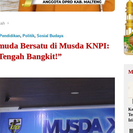
gah
Pendidikan
,
Politik
,
Sosial Budaya
emuda Bersatu di Musda KNPI:
Tengah Bangkit!”
M
Ke
Te
Iz
QR
Ta