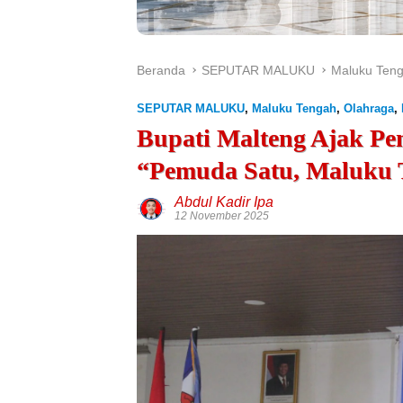
Beranda
SEPUTAR MALUKU
Maluku Ten
SEPUTAR MALUKU
,
Maluku Tengah
,
Olahraga
,
Bupati Malteng Ajak P
“Pemuda Satu, Maluku 
Abdul Kadir Ipa
12 November 2025