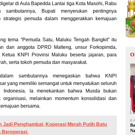
igelar di Aula Bapedda Lantai tiga Kota Masohi, Rabu
am sambutannya, Bupati menyerukan pentingnya
n strategis pemuda dalam menggerakkan kemajuan
ng tema “Pemuda Satu, Maluku Tengah Bangkit” itu
inan dan anggota DPRD Malteng, unsur Forkopimda,
O
, Ketua KNPI Provinsi Maluku beserta jajaran, para
rah, serta tokoh pemuda dan masyarakat.
n dalam sambutannya menegaskan bahwa KNPI
ar yang memiliki semangat untuk menyatukan seluruh
 Indonesia. Ia menekankan bahwa Musda bukan
ik organisasi, melainkan momentum konsolidasi dan
 kemajuan bersama.
6 
 Jadi Penghambat, Koperasi Merah Putih Batu
Ba
Na
 Beroperasi.