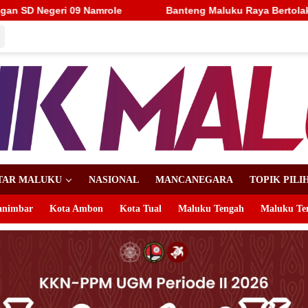
nteng Maluku Raya Bertolak ke Putaran Nasional, Alhidayat Wajo
TAR MALUKU
NASIONAL
MANCANEGARA
TOPIK PILI
animbar
Kota Ambon
Kota Tual
Maluku Tengah
Maluku Te