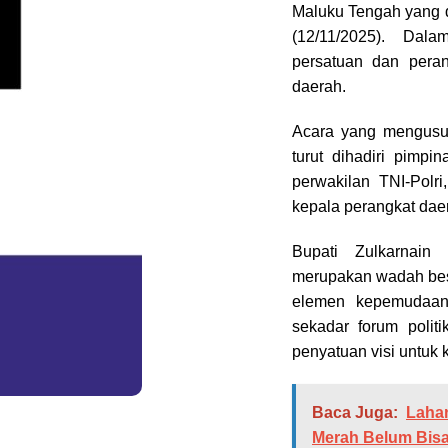
Maluku Tengah yang d
(12/11/2025). Dal
persatuan dan pera
daerah.
Acara yang mengusu
turut dihadiri pimp
perwakilan TNI-Polri
kepala perangkat dae
Bupati Zulkarnai
merupakan wadah bes
elemen kepemudaan
sekadar forum polit
penyatuan visi untuk
Baca Juga:
Lahan
Merah Belum Bisa