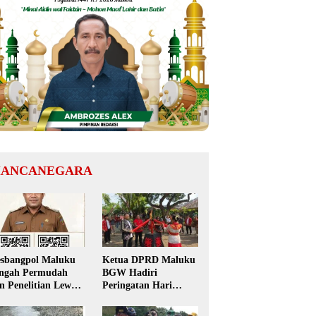
ANCANEGARA
sbangpol Maluku
Ketua DPRD Maluku
ngah Permudah
BGW Hadiri
in Penelitian Lewat
Peringatan Hari
 Code, Mahasiswa
Pattimura ke-209 di
k Perlu Datang ke
Salatiga, Gaungkan