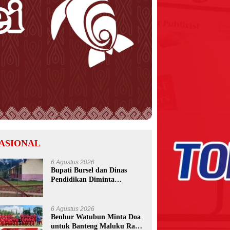
ASIONAL
6 Agustus 2026
Bupati Bursel dan Dinas
Pendidikan Diminta
Bertindak Usai Pemalangan
SD Negeri 09 Namrole
6 Agustus 2026
Benhur Watubun Minta Doa
untuk Banteng Maluku Raya