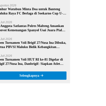
mangat dan Sportivitas
Agustus 2026
nhur Watubun Minta Doa untuk Banteng
luku Raya FC Berlaga di Soekarno Cup U-17
sional
 Juli 2026
 Anggota Satlantas Polres Malteng Amankan
nvoi Kemenangan Spanyol Usai Juara Piala
nia 2026
 Juli 2026
en Turnamen Voli Brigif 27/Nusa Ina Dibuka,
tua PBVSI Maluku Bidik Kebangkitan
estasi Voli Daerah
 Juli 2026
en Turnamen Voli HUT RI ke-81 Digelar di
igif 27/Nusa Ina, Danbrigif: Siapkan Atlet
rprestasi Maluku Tengah
Selengkapnya