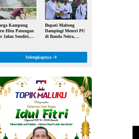
ntor
Semangat Hidop
Orang Basudara
arga Kampung
Bupati Malteng
ru Hitu Patungan
Dampingi Mentri PU
r Jalan Sendiri,
di Banda Neira,
aim Tak Pernah
Runway Bandara
pat Bantuan
Akan Diperpanjang
merintah
Jadi 2,2 Km
Selengkapnya