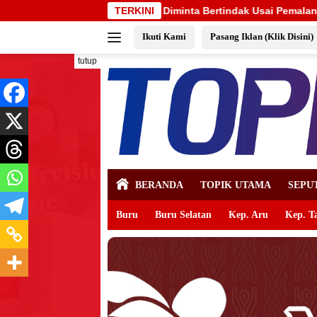
Langsung
inta Bertindak Usai Pemalangan SD Negeri 09 Namrole
TERKINI
Ba
ke
Ikuti Kami
Pasang Iklan (Klik Disini)
konten
tutup
BERANDA
TOPIK UTAMA
SEPU
Buru
Buru Selatan
Kep. Aru
Kep. T