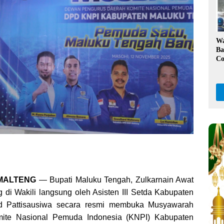
Ka
W
Ba
Co
Kl
Da
Pe
, MALTENG
— Bupati Maluku Tengah, Zulkarnain Awat
g di Wakili langsung oleh Asisten III Setda Kabupaten
id Pattisausiwa secara resmi membuka Musyawarah
ite Nasional Pemuda Indonesia (KNPI) Kabupaten