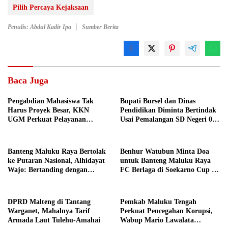
Pilih Percaya Kejaksaan
Penulis: Abdul Kadir Ipa
Sumber Berita
Baca Juga
Pengabdian Mahasiswa Tak
Bupati Bursel dan Dinas
Harus Proyek Besar, KKN
Pendidikan Diminta Bertindak
UGM Perkuat Pelayanan
Usai Pemalangan SD Negeri 09
Publik dari Pustu Desa
Namrole
Banteng Maluku Raya Bertolak
Benhur Watubun Minta Doa
ke Putaran Nasional, Alhidayat
untuk Banteng Maluku Raya
Wajo: Bertanding dengan
FC Berlaga di Soekarno Cup U-
Semangat dan Sportivitas
17 Nasional
DPRD Malteng di Tantang
Pemkab Maluku Tengah
Warganet, Mahalnya Tarif
Perkuat Pencegahan Korupsi,
Armada Laut Tulehu-Amahai
Wabup Mario Lawalata