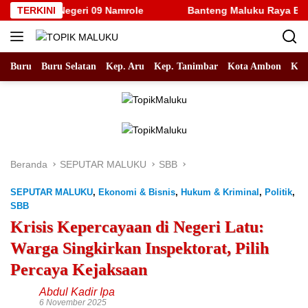
Langsung
an SD Negeri 09 Namrole
TERKINI
Banteng Maluku Raya Bertolak k
ke
konten
Buru
Buru Selatan
Kep. Aru
Kep. Tanimbar
Kota Ambon
Kot
Beranda
SEPUTAR MALUKU
SBB
SEPUTAR MALUKU
,
Ekonomi & Bisnis
,
Hukum & Kriminal
,
Politik
,
SBB
Krisis Kepercayaan di Negeri Latu:
Warga Singkirkan Inspektorat, Pilih
Percaya Kejaksaan
Abdul Kadir Ipa
6 November 2025