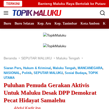
Langsung
Namrole
TERKINI
Banteng Maluku Raya Bertolak ke Putaran Nasion
ke
konten
Buru
Buru Selatan
Kep. Aru
Kep. Tanimbar
Kota Ambon
Kot
Beranda
SEPUTAR MALUKU
Maluku Tengah
Siaran Pers
,
Hukum & Kriminal
,
Maluku Tengah
,
MANCANEGARA
,
NASIONAL
,
Politik
,
SEPUTAR MALUKU
,
Sosial Budaya
,
TOPIK
UTAMA
Puluhan Pemuda Gerakan Aktivis
Untuk Maluku Desak DPP Demokrat
Pecat Hidayat Samalehu
Abdul Kadir Ipa