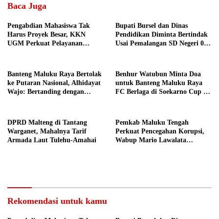
Baca Juga
Pengabdian Mahasiswa Tak
Bupati Bursel dan Dinas
Harus Proyek Besar, KKN
Pendidikan Diminta Bertindak
UGM Perkuat Pelayanan
Usai Pemalangan SD Negeri 09
Publik dari Pustu Desa
Namrole
Banteng Maluku Raya Bertolak
Benhur Watubun Minta Doa
ke Putaran Nasional, Alhidayat
untuk Banteng Maluku Raya
Wajo: Bertanding dengan
FC Berlaga di Soekarno Cup U-
Semangat dan Sportivitas
17 Nasional
DPRD Malteng di Tantang
Pemkab Maluku Tengah
Warganet, Mahalnya Tarif
Perkuat Pencegahan Korupsi,
Armada Laut Tulehu-Amahai
Wabup Mario Lawalata
Tekankan Tata Kelola Bersih
Rekomendasi untuk kamu