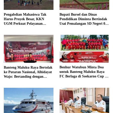
Pengabdian Mahasiswa Tak
Bupati Bursel dan Dinas
Harus Proyek Besar, KKN
Pendidikan Diminta Bertindak
UGM Perkuat Pelayanan
Usai Pemalangan SD Negeri 09
Publik dari Pustu Desa
Namrole
Benhur Watubun Minta Doa
Banteng Maluku Raya Bertolak
untuk Banteng Maluku Raya
ke Putaran Nasional, Alhidayat
FC Berlaga di Soekarno Cup U-
Wajo: Bertanding dengan
17 Nasional
Semangat dan Sportivitas