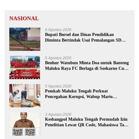
NASIONAL
6 Agustus 2026
Bupati Bursel dan Dinas Pendidikan
Diminta Bertindak Usai Pemalangan SD
Negeri 09 Namrole
6 Agustus 2026
Benhur Watubun Minta Doa untuk Banteng
Maluku Raya FC Berlaga di Soekarno Cup
U-17 Nasional
5 Agustus 2026
Pemkab Maluku Tengah Perkuat
Pencegahan Korupsi, Wabup Mario
Lawalata Tekankan Tata Kelola Bersih
3 Agustus 2026
Kesbangpol Maluku Tengah Permudah Izin
Penelitian Lewat QR Code, Mahasiswa Tak
Perlu Datang ke Kantor