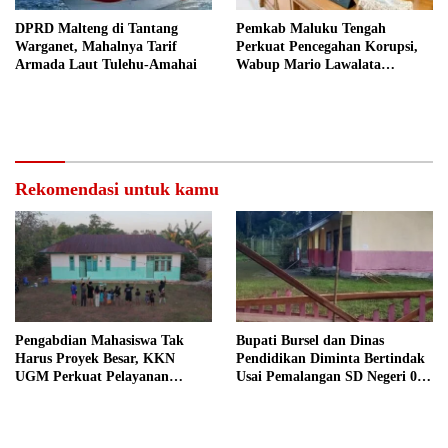
DPRD Malteng di Tantang
Pemkab Maluku Tengah
Warganet, Mahalnya Tarif
Perkuat Pencegahan Korupsi,
Armada Laut Tulehu-Amahai
Wabup Mario Lawalata
Tekankan Tata Kelola Bersih
Rekomendasi untuk kamu
Pengabdian Mahasiswa Tak
Bupati Bursel dan Dinas
Harus Proyek Besar, KKN
Pendidikan Diminta Bertindak
UGM Perkuat Pelayanan
Usai Pemalangan SD Negeri 09
Publik dari Pustu Desa
Namrole