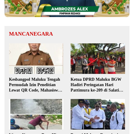
MANCANEGARA
Kesbangpol Maluku Tengah
Ketua DPRD Maluku BGW
Permudah Izin Penelitian
Hadiri Peringatan Hari
Lewat QR Code, Mahasiswa
Pattimura ke-209 di Salatiga,
Tak Perlu Datang ke Kantor
Gaungkan Semangat Hidop
Orang Basudara