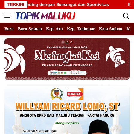
Langsung
ng dengan Semangat dan Sportivitas
TERKINI
Benhur Watubun Min
ke
konten
Buru
Buru Selatan
Kep. Aru
Kep. Tanimbar
Kota Ambon
Kot