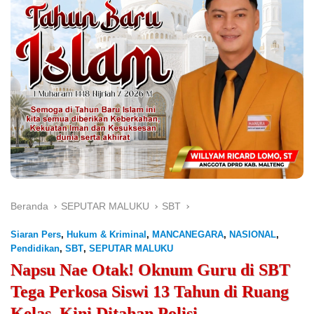
Beranda
SEPUTAR MALUKU
SBT
Siaran Pers
,
Hukum & Kriminal
,
MANCANEGARA
,
NASIONAL
,
Pendidikan
,
SBT
,
SEPUTAR MALUKU
Napsu Nae Otak! Oknum Guru di SBT
Tega Perkosa Siswi 13 Tahun di Ruang
Kelas, Kini Ditahan Polisi