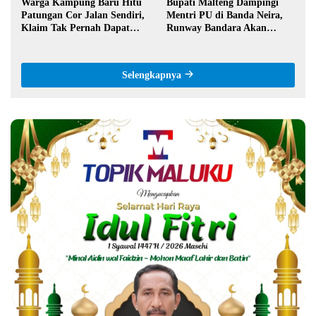
Warga Kampung Baru Hitu
Bupati Malteng Dampingi
Patungan Cor Jalan Sendiri,
Mentri PU di Banda Neira,
Klaim Tak Pernah Dapat
Runway Bandara Akan
Bantuan Pemerintah
Diperpanjang Jadi 2,2 Km
Selengkapnya