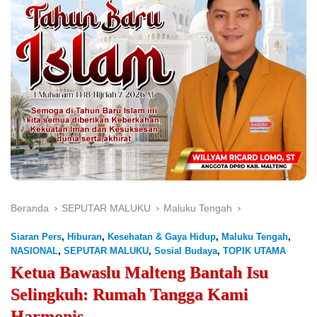
Beranda
SEPUTAR MALUKU
Maluku Tengah
Siaran Pers
,
Hiburan
,
Kesehatan & Gaya Hidup
,
Maluku Tengah
,
NASIONAL
,
SEPUTAR MALUKU
,
Sosial Budaya
,
TOPIK UTAMA
Ketua Bawaslu Malteng Bantah Isu
Selingkuh: Rumah Tangga Kami
Harmonis