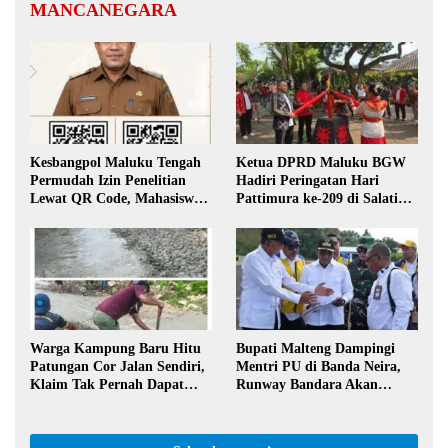
MANCANEGARA
Kesbangpol Maluku Tengah
Ketua DPRD Maluku BGW
Permudah Izin Penelitian
Hadiri Peringatan Hari
Lewat QR Code, Mahasiswa
Pattimura ke-209 di Salatiga,
Tak Perlu Datang ke Kantor
Gaungkan Semangat Hidop
Orang Basudara
Warga Kampung Baru Hitu
Bupati Malteng Dampingi
Patungan Cor Jalan Sendiri,
Mentri PU di Banda Neira,
Klaim Tak Pernah Dapat
Runway Bandara Akan
Bantuan Pemerintah
Diperpanjang Jadi 2,2 Km