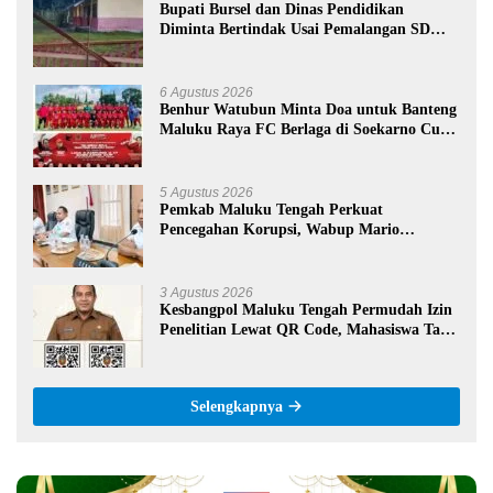
Bupati Bursel dan Dinas Pendidikan
Diminta Bertindak Usai Pemalangan SD
Negeri 09 Namrole
6 Agustus 2026
Benhur Watubun Minta Doa untuk Banteng
Maluku Raya FC Berlaga di Soekarno Cup
U-17 Nasional
5 Agustus 2026
Pemkab Maluku Tengah Perkuat
Pencegahan Korupsi, Wabup Mario
Lawalata Tekankan Tata Kelola Bersih
3 Agustus 2026
Kesbangpol Maluku Tengah Permudah Izin
Penelitian Lewat QR Code, Mahasiswa Tak
Perlu Datang ke Kantor
Selengkapnya