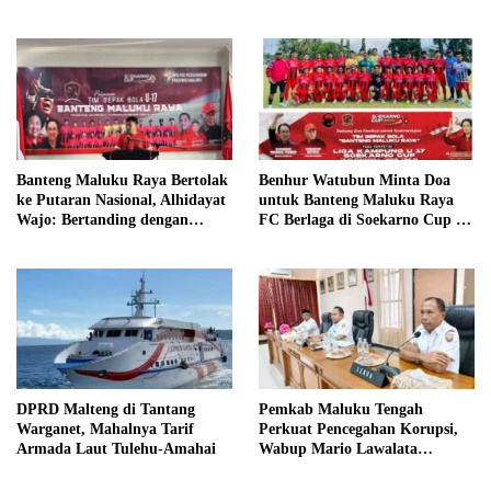
Publik dari Pustu Desa
Benhur Watubun Minta Doa
Banteng Maluku Raya Bertolak
untuk Banteng Maluku Raya
ke Putaran Nasional, Alhidayat
FC Berlaga di Soekarno Cup U-
Wajo: Bertanding dengan
17 Nasional
Semangat dan Sportivitas
DPRD Malteng di Tantang
Pemkab Maluku Tengah
Warganet, Mahalnya Tarif
Perkuat Pencegahan Korupsi,
Armada Laut Tulehu-Amahai
Wabup Mario Lawalata
Tekankan Tata Kelola Bersih