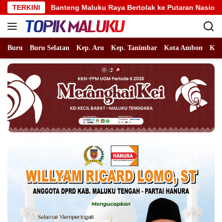
Langsung
nteng Maluku Raya Bertolak ke Putaran Nasional, Alhidayat Wajo
TERKINI
ke
konten
Buru
Buru Selatan
Kep. Aru
Kep. Tanimbar
Kota Ambon
Kot