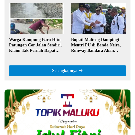
Orang Basudara
Warga Kampung Baru Hitu
Bupati Malteng Dampingi
Patungan Cor Jalan Sendiri,
Mentri PU di Banda Neira,
Klaim Tak Pernah Dapat
Runway Bandara Akan
Bantuan Pemerintah
Diperpanjang Jadi 2,2 Km
Selengkapnya