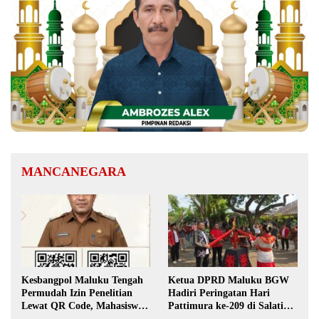
MANCANEGARA
Kesbangpol Maluku Tengah
Ketua DPRD Maluku BGW
Permudah Izin Penelitian
Hadiri Peringatan Hari
Lewat QR Code, Mahasiswa
Pattimura ke-209 di Salatiga,
Tak Perlu Datang ke Kantor
Gaungkan Semangat Hidop