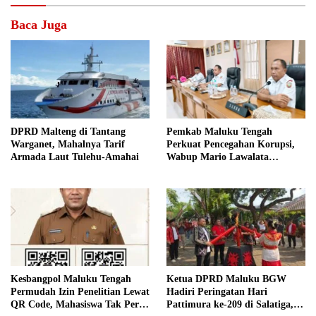
Baca Juga
DPRD Malteng di Tantang
Pemkab Maluku Tengah
Warganet, Mahalnya Tarif
Perkuat Pencegahan Korupsi,
Armada Laut Tulehu-Amahai
Wabup Mario Lawalata
Tekankan Tata Kelola Bersih
Kesbangpol Maluku Tengah
Ketua DPRD Maluku BGW
Permudah Izin Penelitian Lewat
Hadiri Peringatan Hari
QR Code, Mahasiswa Tak Perlu
Pattimura ke-209 di Salatiga,