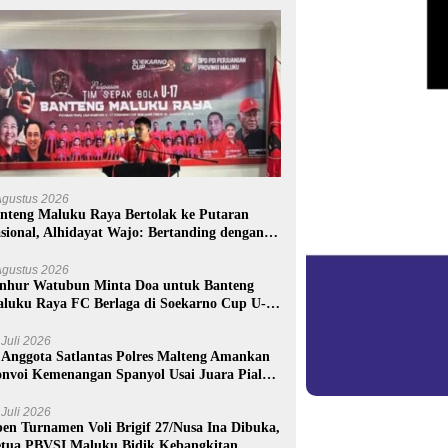
Agustus 2026
nteng Maluku Raya Bertolak ke Putaran
sional, Alhidayat Wajo: Bertanding dengan
mangat dan Sportivitas
Agustus 2026
nhur Watubun Minta Doa untuk Banteng
luku Raya FC Berlaga di Soekarno Cup U-17
sional
 Juli 2026
 Anggota Satlantas Polres Malteng Amankan
nvoi Kemenangan Spanyol Usai Juara Piala
nia 2026
 Juli 2026
en Turnamen Voli Brigif 27/Nusa Ina Dibuka,
tua PBVSI Maluku Bidik Kebangkitan