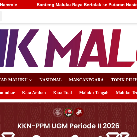
ya Bertolak ke Putaran Nasional, Alhidayat Wajo: Bertanding de
TAR MALUKU
NASIONAL
MANCANEGARA
TOPIK PILI
animbar
Kota Ambon
Kota Tual
Maluku Tengah
Maluku Te