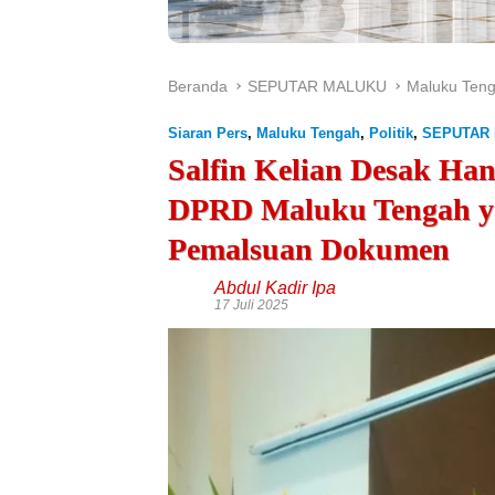
Beranda
SEPUTAR MALUKU
Maluku Ten
Siaran Pers
,
Maluku Tengah
,
Politik
,
SEPUTAR
Salfin Kelian Desak Ha
DPRD Maluku Tengah ya
Pemalsuan Dokumen
Abdul Kadir Ipa
17 Juli 2025