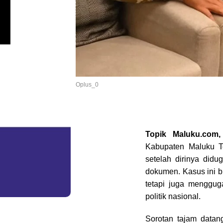
Oplus_0
Topik Maluku.com
Kabupaten Maluku Te
setelah dirinya didu
dokumen. Kasus ini bu
tetapi juga mengguga
politik nasional.
Sorotan tajam data