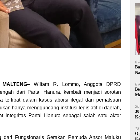
6 
Ba
Na
Se
, MALTENG
– Wiliam R. Lommo, Anggota DPRD
6 
Be
ngah dari Partai Hanura, kembali menjadi sorotan
Ma
ga terlibat dalam kasus aborsi ilegal dan pemalsuan
Na
20
kan hanya mengguncang institusi legislatif di daerah,
30
t integritas Partai Hanura sebagai salah satu aktor
Ko
Du
18
Op
ng dari Fungsionaris Gerakan Pemuda Ansor Maluku
Ke