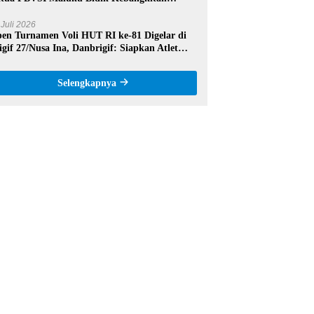
estasi Voli Daerah
 Juli 2026
en Turnamen Voli HUT RI ke-81 Digelar di
igif 27/Nusa Ina, Danbrigif: Siapkan Atlet
rprestasi Maluku Tengah
Selengkapnya