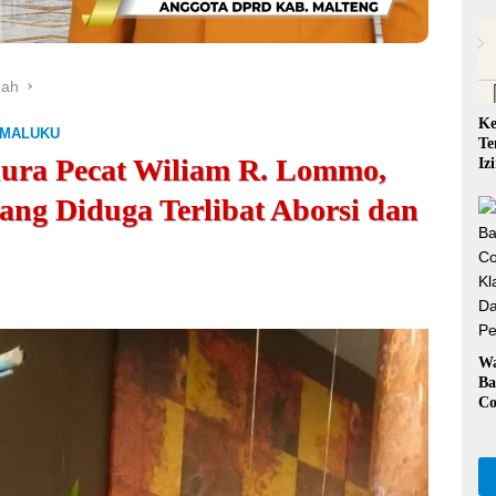
gah
Ke
 MALUKU
Te
nura Pecat Wiliam R. Lommo,
Iz
QR
ng Diduga Terlibat Aborsi dan
Ta
Ka
W
Ba
Co
Kl
Da
Pe