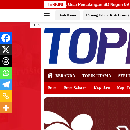
Langsung
Usai Pemalangan SD Negeri 09 Namrole
TERKINI
Banteng Maluku Ra
ke
Ikuti Kami
Pasang Iklan (Klik Disini)
konten
tutup
BERANDA
TOPIK UTAMA
SEPU
Buru
Buru Selatan
Kep. Aru
Kep. T