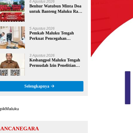
SD Negeri 09 Namrole
6 Agustus 2026
Benhur Watubun Minta Doa
untuk Banteng Maluku Raya
FC Berlaga di Soekarno Cup
U-17 Nasional
5 Agustus 2026
Pemkab Maluku Tengah
Perkuat Pencegahan
Korupsi, Wabup Mario
Lawalata Tekankan Tata
Kelola Bersih
3 Agustus 2026
Kesbangpol Maluku Tengah
Permudah Izin Penelitian
Lewat QR Code, Mahasiswa
Tak Perlu Datang ke Kantor
Selengkapnya
ANCANEGARA