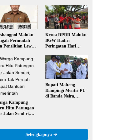
sbangpol Maluku
Ketua DPRD Maluku
ngah Permudah
BGW Hadiri
in Penelitian Lewat
Peringatan Hari
 Code, Mahasiswa
Pattimura ke-209 di
k Perlu Datang ke
Salatiga, Gaungkan
ntor
Semangat Hidop
Orang Basudara
Bupati Malteng
Dampingi Mentri PU
di Banda Neira,
Runway Bandara
arga Kampung
Akan Diperpanjang
ru Hitu Patungan
Jadi 2,2 Km
r Jalan Sendiri,
aim Tak Pernah
pat Bantuan
merintah
Selengkapnya