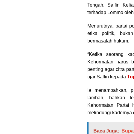
Tengah, Salfin Kel
terhadap Lommo oleh
Menurutnya, partai p
etika politik, buk
bermasalah hukum.
“Ketika seorang k
Kehormatan harus b
penting agar citra par
ujar Salfin kepada
To
Ia menambahkan, pr
lamban, bahkan t
Kehormatan Partai 
melindungi kadernya d
Baca Juga:
Bupat