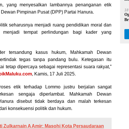
Pr
ian, yang menyesalkan lambannya penanganan etik
18
 Dewan Pimpinan Pusat (DPP) Partai Hanura.
Op
Br
olitik seharusnya menjadi ruang pendidikan moral dan
Be
an menjadi tempat perlindungan bagi kader yang
ader tersandung kasus hukum, Mahkamah Dewan
ertindak tegas tanpa pandang bulu. Ketegasan itu
tai tetap dipercaya sebagai representasi suara rakyat,”
pikMaluku.com
, Kamis, 17 Juli 2025.
oses etik terhadap Lommo justru berjalan sangat
erkesan sengaja diperlambat. Mahkamah Dewan
Hanura disebut tidak berdaya dan malah terkesan
ari konsekuensi politik dan hukum.
i Zulkarnain A Amir: Masohi Kota Persaudaraan