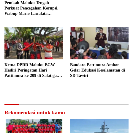
Pemkab Maluku Tengah
Perkuat Pencegahan Korupsi,
Wabup Mario Lawalata
Tekankan Tata Kelola Bersih
Ketua DPRD Maluku BGW
Bandara Pattimura Ambon
Hadiri Peringatan Hari
Gelar Edukasi Keselamatan di
Pattimura ke-209 di Salatiga,
SD Tawiri
Gaungkan Semangat Hidop
Orang Basudara
Rekomendasi untuk kamu