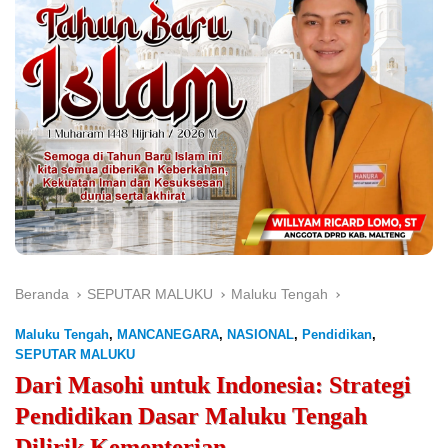
Beranda
SEPUTAR MALUKU
Maluku Tengah
Maluku Tengah
,
MANCANEGARA
,
NASIONAL
,
Pendidikan
,
SEPUTAR MALUKU
Dari Masohi untuk Indonesia: Strategi
Pendidikan Dasar Maluku Tengah
Dilirik Kementerian