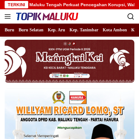
Langsung
uku Tengah Perkuat Pencegahan Korupsi, Wabup Mario Lawalata 
TERKINI
ke
konten
Buru
Buru Selatan
Kep. Aru
Kep. Tanimbar
Kota Ambon
Kot