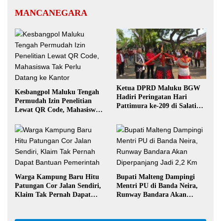
MANCANEGARA
Ketua DPRD Maluku BGW
Kesbangpol Maluku Tengah
Hadiri Peringatan Hari
Permudah Izin Penelitian
Pattimura ke-209 di Salatiga,
Lewat QR Code, Mahasiswa
Gaungkan Semangat Hidop
Tak Perlu Datang ke Kantor
Orang Basudara
Warga Kampung Baru Hitu
Bupati Malteng Dampingi
Patungan Cor Jalan Sendiri,
Mentri PU di Banda Neira,
Klaim Tak Pernah Dapat
Runway Bandara Akan
Bantuan Pemerintah
Diperpanjang Jadi 2,2 Km