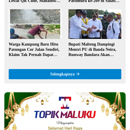
Lewat QR Code, Mahasiswa
Pattimura ke-209 di Salatiga,
Tak Perlu Datang ke Kantor
Gaungkan Semangat Hidop
Orang Basudara
Warga Kampung Baru Hitu
Bupati Malteng Dampingi
Patungan Cor Jalan Sendiri,
Mentri PU di Banda Neira,
Klaim Tak Pernah Dapat
Runway Bandara Akan
Bantuan Pemerintah
Diperpanjang Jadi 2,2 Km
Selengkapnya