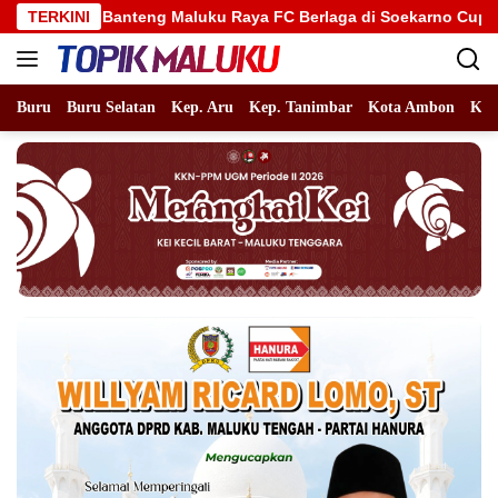
Langsung
teng Maluku Raya FC Berlaga di Soekarno Cup U-17 Nasional
TERKINI
ke
konten
Buru
Buru Selatan
Kep. Aru
Kep. Tanimbar
Kota Ambon
Kot