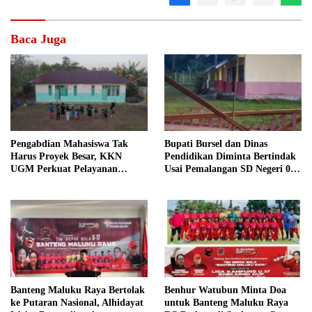
Baca Juga
Pengabdian Mahasiswa Tak
Bupati Bursel dan Dinas
Harus Proyek Besar, KKN
Pendidikan Diminta Bertindak
UGM Perkuat Pelayanan
Usai Pemalangan SD Negeri 09
Publik dari Pustu Desa
Namrole
Benhur Watubun Minta Doa
Banteng Maluku Raya Bertolak
untuk Banteng Maluku Raya
ke Putaran Nasional, Alhidayat