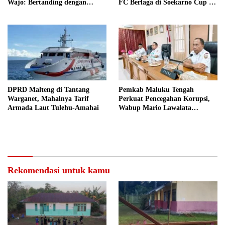
FC Berlaga di Soekarno Cup U-
Wajo: Bertanding dengan
17 Nasional
Semangat dan Sportivitas
DPRD Malteng di Tantang
Pemkab Maluku Tengah
Warganet, Mahalnya Tarif
Perkuat Pencegahan Korupsi,
Armada Laut Tulehu-Amahai
Wabup Mario Lawalata
Tekankan Tata Kelola Bersih
Rekomendasi untuk kamu