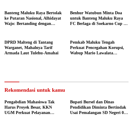
Banteng Maluku Raya Bertolak
Benhur Watubun Minta Doa
ke Putaran Nasional, Alhidayat
untuk Banteng Maluku Raya
Wajo: Bertanding dengan
FC Berlaga di Soekarno Cup U-
Semangat dan Sportivitas
17 Nasional
DPRD Malteng di Tantang
Pemkab Maluku Tengah
Warganet, Mahalnya Tarif
Perkuat Pencegahan Korupsi,
Armada Laut Tulehu-Amahai
Wabup Mario Lawalata
Tekankan Tata Kelola Bersih
Rekomendasi untuk kamu
Pengabdian Mahasiswa Tak
Bupati Bursel dan Dinas
Harus Proyek Besar, KKN
Pendidikan Diminta Bertindak
UGM Perkuat Pelayanan
Usai Pemalangan SD Negeri 09
Publik dari Pustu Desa
Namrole