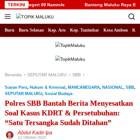
Langsung
an SD Negeri 09 Namrole
TERKINI
Banteng Maluku Raya Bertolak k
ke
konten
Buru
Buru Selatan
Kep. Aru
Kep. Tanimbar
Kota Ambon
Kot
Beranda
SEPUTAR MALUKU
SBB
Siaran Pers
,
Hukum & Kriminal
,
MANCANEGARA
,
NASIONAL
,
SBB
,
SEPUTAR MALUKU
,
Sosial Budaya
Polres SBB Bantah Berita Menyesatkan
Soal Kasus KDRT & Persetubuhan:
“Satu Tersangka Sudah Ditahan”
Abdul Kadir Ipa
12 Oktober 2025