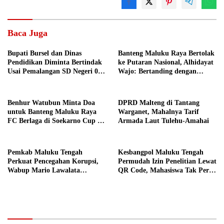
Baca Juga
Bupati Bursel dan Dinas
Banteng Maluku Raya Bertolak
Pendidikan Diminta Bertindak
ke Putaran Nasional, Alhidayat
Usai Pemalangan SD Negeri 09
Wajo: Bertanding dengan
Namrole
Semangat dan Sportivitas
Benhur Watubun Minta Doa
DPRD Malteng di Tantang
untuk Banteng Maluku Raya
Warganet, Mahalnya Tarif
FC Berlaga di Soekarno Cup U-
Armada Laut Tulehu-Amahai
17 Nasional
Pemkab Maluku Tengah
Kesbangpol Maluku Tengah
Perkuat Pencegahan Korupsi,
Permudah Izin Penelitian Lewat
Wabup Mario Lawalata
QR Code, Mahasiswa Tak Perlu
Tekankan Tata Kelola Bersih
Datang ke Kantor