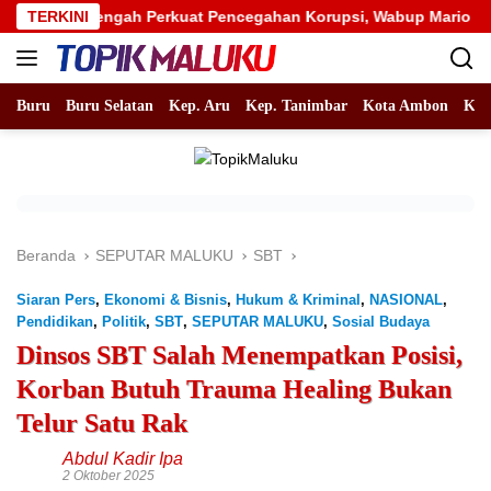
Langsung
ku Tengah Perkuat Pencegahan Korupsi, Wabup Mario Lawalata T
TERKINI
ke
konten
Buru
Buru Selatan
Kep. Aru
Kep. Tanimbar
Kota Ambon
Kot
Beranda
SEPUTAR MALUKU
SBT
Siaran Pers
,
Ekonomi & Bisnis
,
Hukum & Kriminal
,
NASIONAL
,
Pendidikan
,
Politik
,
SBT
,
SEPUTAR MALUKU
,
Sosial Budaya
Dinsos SBT Salah Menempatkan Posisi,
Korban Butuh Trauma Healing Bukan
Telur Satu Rak
Abdul Kadir Ipa
2 Oktober 2025