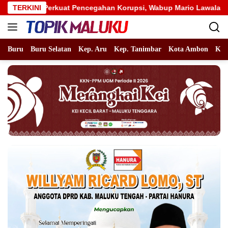
Langsung
at Pencegahan Korupsi, Wabup Mario Lawalata Tekankan Tata Ke
TERKINI
ke
konten
Buru
Buru Selatan
Kep. Aru
Kep. Tanimbar
Kota Ambon
Kot