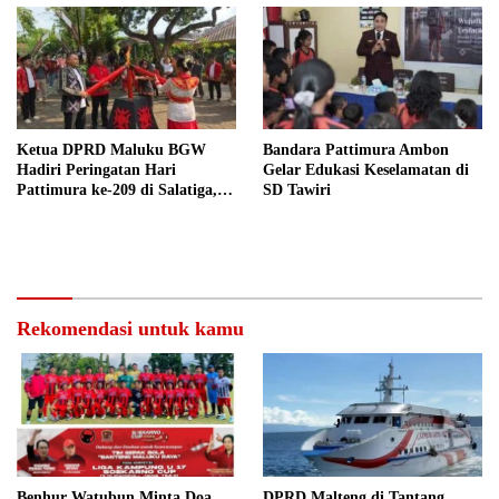
Ketua DPRD Maluku BGW
Bandara Pattimura Ambon
Hadiri Peringatan Hari
Gelar Edukasi Keselamatan di
Pattimura ke-209 di Salatiga,
SD Tawiri
Gaungkan Semangat Hidop
Orang Basudara
Rekomendasi untuk kamu
Benhur Watubun Minta Doa
DPRD Malteng di Tantang