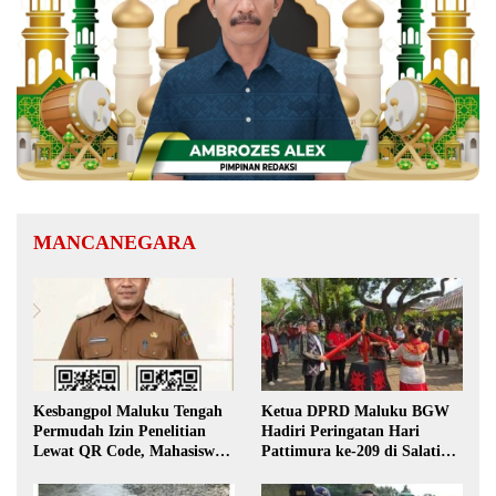
MANCANEGARA
Kesbangpol Maluku Tengah
Ketua DPRD Maluku BGW
Permudah Izin Penelitian
Hadiri Peringatan Hari
Lewat QR Code, Mahasiswa
Pattimura ke-209 di Salatiga,
Tak Perlu Datang ke Kantor
Gaungkan Semangat Hidop
Orang Basudara