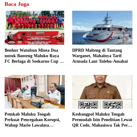
Baca Juga
Benhur Watubun Minta Doa
DPRD Malteng di Tantang
untuk Banteng Maluku Raya
Warganet, Mahalnya Tarif
FC Berlaga di Soekarno Cup U-
Armada Laut Tulehu-Amahai
17 Nasional
Pemkab Maluku Tengah
Kesbangpol Maluku Tengah
Perkuat Pencegahan Korupsi,
Permudah Izin Penelitian Lewat
Wabup Mario Lawalata
QR Code, Mahasiswa Tak Perlu
Tekankan Tata Kelola Bersih
Datang ke Kantor