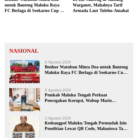
untuk Banteng Maluku Raya
Warganet, Mahalnya Tarif
FC Berlaga di Soekarno Cup U-
Armada Laut Tulehu-Amahai
17 Nasional
NASIONAL
6 Agustus 2026
Benhur Watubun Minta Doa untuk Banteng
Maluku Raya FC Berlaga di Soekarno Cup
U-17 Nasional
5 Agustus 2026
Pemkab Maluku Tengah Perkuat
Pencegahan Korupsi, Wabup Mario
Lawalata Tekankan Tata Kelola Bersih
3 Agustus 2026
Kesbangpol Maluku Tengah Permudah Izin
Penelitian Lewat QR Code, Mahasiswa Tak
Perlu Datang ke Kantor